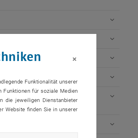
chniken
×
m DMP beitragen?
ndlegende Funktionalität unserer
m Funktionen für soziale Medien
einer bestimmten DMP-Vorlage. Was
 die jeweiligen Dienstanbieter
er Website finden Sie in unserer
anderen DMP-Tools?