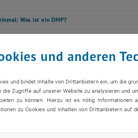
einmal: Was ist ein DMP?
U Wien DMP Tool?
ookies und anderen Te
 TU Wien DMP Tool verwenden?
ine TU Wien Projektkolleg_innen etwas zu meine
s und bindet Inhalte von Drittanbietern ein, um die gru
 die Zugriffe auf unserer Website zu analysieren und u
rgeber meines Projekts verlangt die Verwendung 
bieten zu können. Hierzu ist es nötig Informationen an
tun?
ionen zu Cookies und Inhalten von Drittanbietern auf d
rteile hat das DMP-Tool der TU Wien gegenüber 