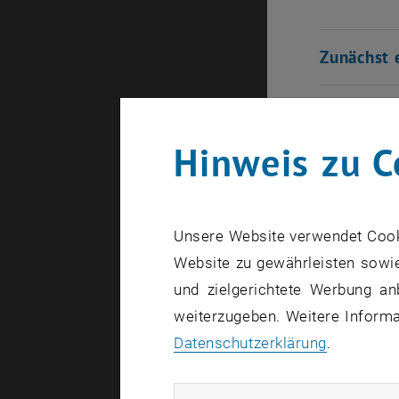
Zunächst 
Was ist T
Hinweis zu C
Wer kann
Können me
Unsere Website verwendet Cookie
Website zu gewährleisten sowie
Der Förde
und zielgerichtete Werbung an
kann ich 
weiterzugeben. Weitere Informat
Datenschutzerklärung
.
Welche Vo