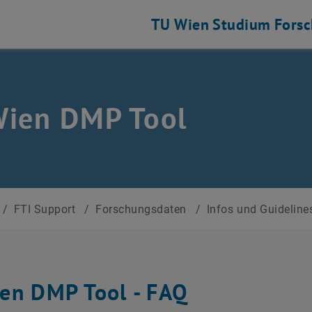
TU Wien
Studium
Fors
Wien DMP Tool
/
FTI Support
/
Forschungsdaten
/
Infos und Guidelin
en DMP Tool - FAQ