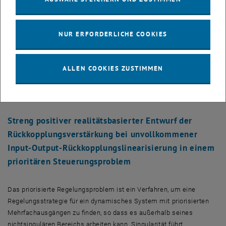
Kontaktaufgaben
NUR ERFORDERLICHE COOKIES
Youssef Michel, Zhendong Li, and Dongheui Lee, A Learning Based
Shared Control Approach For Contact Tasks, IEEE Robotics and
Automation Letters (RA-L), pp. - , 2023. DOI:
ALLEN COOKIES ZUSTIMMEN
10.1109/LRA.2023.3322332
Streng positiver realitätsbasierter Entwurf der
Rückkopplungsverstärkung bei unvollkommener
Input-Output-Rückkopplungslinearisierung in einem
prioritären Steuerungsproblem
Das priorisierte Regelungsproblem ist ein Verfahren, um eine
Regelungsstrategie für ein dynamisches System mit priorisierten
Mehrfachausgängen zu finden, so dass es außerhalb seines
nichtsingulären Bereichs arbeiten kann. Singularität führt