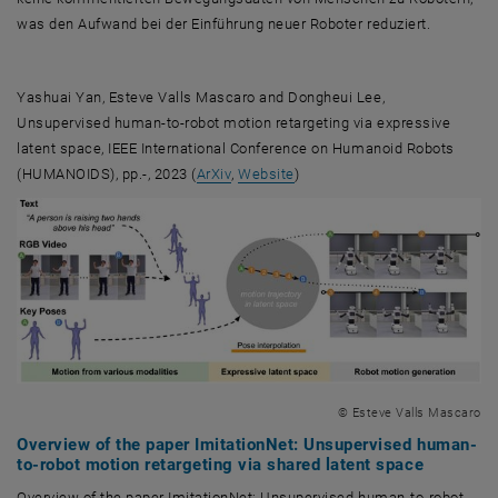
was den Aufwand bei der Einführung neuer Roboter reduziert.
Yashuai Yan, Esteve Valls Mascaro and Dongheui Lee,
Unsupervised human-to-robot motion retargeting via expressive
latent space, IEEE International Conference on Humanoid Robots
, öffnet eine externe URL in einem neu
, öffnet eine externe URL in 
(HUMANOIDS), pp.-, 2023 (
ArXiv
,
Website
)
© Esteve Valls Mascaro
Overview of the paper ImitationNet: Unsupervised human-
to-robot motion retargeting via shared latent space
Overview of the paper ImitationNet: Unsupervised human-to-robot