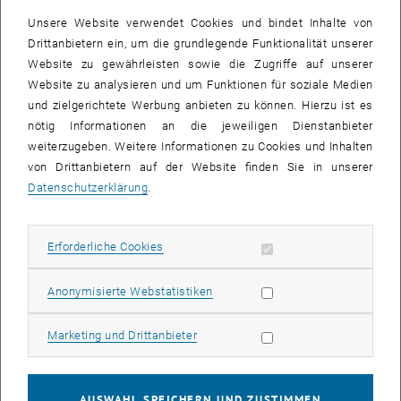
Unsere Website verwendet Cookies und bindet Inhalte von
Youssef Michel, Matteo Saveriano and Dongheui Lee, A Passivity-
Drittanbietern ein, um die grundlegende Funktionalität unserer
based Approach for Variable Stiffness Control with Dynamical
Website zu gewährleisten sowie die Zugriffe auf unserer
Systems, IEEE Transactions on Automation Science and
Website zu analysieren und um Funktionen für soziale Medien
Engineering, pp. - , 2023
und zielgerichtete Werbung anbieten zu können. Hierzu ist es
nötig Informationen an die jeweiligen Dienstanbieter
weiterzugeben. Weitere Informationen zu Cookies und Inhalten
Ein gemeinsamer Regelungsansatz auf der Grundlage
von Drittanbietern auf der Website finden Sie in unserer
dynamischer Systeme erster Ordnung und variabler
Datenschutzerklärung
.
Steifigkeitskontrolle im geschlossenen Regelkreis,
Erforderliche Cookies zulassen
Erforderliche Cookies
Haotian Xue, Youssef Michel, and Dongheui Lee, A Shared Control
Approach Based on First-Order Dynamical Systems and Closed-
Statistik Cookies zulassen
Anonymisierte Webstatistiken
Loop Variable Stiffness Control, Journal of Intelligent and Robotic
Systems, pp. - , 2023
Marketing Cookies zulassen
Marketing und Drittanbieter
Ein lernbasierter Ansatz zur geteilten Steuerung von
AUSWAHL SPEICHERN UND ZUSTIMMEN