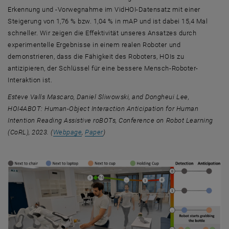
Erkennung und -Vorwegnahme im VidHOI-Datensatz mit einer
Steigerung von 1,76 % bzw. 1,04 % in mAP und ist dabei 15,4 Mal
schneller. Wir zeigen die Effektivität unseres Ansatzes durch
experimentelle Ergebnisse in einem realen Roboter und
demonstrieren, dass die Fähigkeit des Roboters, HOIs zu
antizipieren, der Schlüssel für eine bessere Mensch-Roboter-
Interaktion ist.
Esteve Valls Mascaro, Daniel Sliwowski, and Dongheui Lee,
HOI4ABOT: Human-Object Interaction Anticipation for Human
Intention Reading Assistive roBOTs, Conference on Robot Learning
, öffnet eine externe URL in einem neuen Fenste
, öffnet eine externe URL in einem neuen
(CoRL), 2023. (
Webpage
,
Paper
)