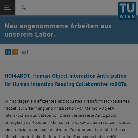
Studium
Seitennavigation öffnen
EN
TU Login
Forschung
Suche
International
Neu angenommene Arbeiten aus
Quicklinks
Quicklinks-Menü umschalten
Karriere
unserem Labor.
Zur 1. Menü Ebene
E384-03-Forschungsbereich Autonomous Systems
Zurück zur letzten Ebene:
asl
News
Zurück: Subseiten von News auflisten
Neu angenommene Arbeiten aus unserem Labor.
HOI4ABOT: Human-Object Interaction Anticipation
for Human Intention Reading Collaborative roBOTs,
Wir schlagen ein effizientes und robustes Transformator-basiertes
Modell zur Erkennung und Antizipation von Mensch-Objekt-
Interaktionen aus Videos vor. Diese verbesserte Antizipation
ermöglicht es Robotern, Menschen proaktiv zu unterstützen, was zu
einer effizienteren und intuitiveren Zusammenarbeit führt. Unser
Modell übertrifft die State-of-the-Art-Ergebnisse bei der HOI-