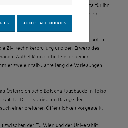
für den Erfolg erwirkte Architekt Shibata für ihn
an der Universität Tokio. Dort studierte er
e Bauten unter Prof. Kenzo Tange.
KIES
ACCEPT ALL COOKIES
e Assistentenstelle an der TU Wien angeboten.
die Ziviltechnikerprüfung und den Erwerb des
wandte Ästhetik“ und arbeitete an seiner
hm er zweieinhalb Jahre lang die Vorlesungen
das Österreichische Botschaftsgebäude in Tokio,
ichtete. Die historischen Bezüge der
h einer breiteren Öffentlichkeit vorgestellt.
t zwischen der TU Wien und der Universität