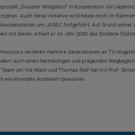
rojekt „Disaster Mitigation“ in Kooperation von japanis
trophen. Auch diese Initiative wird heute noch im Rahme
kooperationen am JASEC fortgeführt. Auf Grund seiner L
it mit dieser, erhielt er im Jahr 2009 das Goldene Diplo
imoncsics verlieren mehrere Generationen an TU-­­Angehö
ndern auch einen hartnäckigen und prägenden Wegbegleit
Team um Iris Mach und Thomas Rief hat mit Prof. Simon
hm ein ehrendes Andenken bewahren.