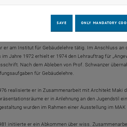
nationalen Wettbewerb den ersten Preis gewann. Als Dank 
e Aufenthaltsgenehmigung und ein japanisches Stipendium 
traditionelle Architektur Japans als auch zeitgenössisch
SAVE
ONLY MANDATORY COO
 eines Japanbesuches von Prof. Schwanzer wurde ihm ein
 er am Institut für Gebäudelehre tätig. Im Anschluss an 
s im Jahre 1972 erhielt er 1974 den Lehrauftrag für „Ange
onsschrift. Nach dem Ableben von Prof. Schwanzer überna
üfungsaufgaben für Gebäudelehre.
76 realisierte er in Zusammenarbeit mit Architekt Maki 
räsentationsräume er in Anlehnung an den Jugendstil einr
estaltung wurden im Rahmen einer Ausstellung im MAK auc
981 initiierte er ein Abkommen über wiss. Zusammenarbei