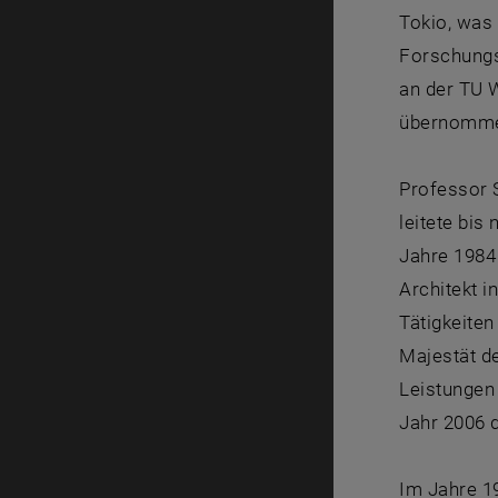
Tokio, was 
Forschungs
an der TU W
übernomme
Professor 
leitete bi
Jahre 1984 
Architekt 
Tätigkeiten
Majestät d
Leistungen
Jahr 2006 
Im Jahre 19