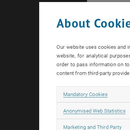
Prof. Simon
Portrait of 
About Cookie
Portrait of
Mit tiefer 
Our website uses cookies and in
Prof. Simo
website, for analytical purposes
heute für 
order to pass information on to
Architektur
content from third-party provide
1933 in Li
an der TU 
Allow ma
Mandatory Cookies
und er muss
weiteren 5
A
Anonymised Web Statistics
Kenzo Tange
seiner Frau
All
Marketing and Third Party