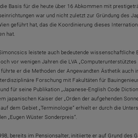
die Basis für die heute über 16 Abkommen mit prestigetr
einrichtungen war und nicht zuletzt zur Gründung des J
ien geführt hat, das die Koordinierung dieses Internati
n hat.
Simoncsics leistete auch bedeutende wissenschaftliche 
s noch vor wenigen Jahren die LVA „Computerunterstütztes
führte er die Methoden der Angewandten Ästhetik auch in 
interdisziplinäre Forschung mit Fakultäten für Bauingeni
 und für seine Publikation „Japanese-English Code Dicti
em japanischen Kaiser der „Orden der aufgehenden Sonne“
 auf dem Gebiet „Terminologie“ erhielt er durch die Unt
den „Eugen Wüster Sonderpreis“.
98, bereits im Pensionsalter, initiierte er auf Grund des 