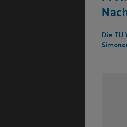
Nach
Die TU 
Simoncs