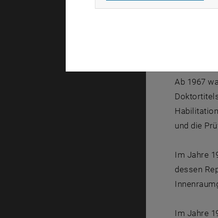
einem inter
eine länger
sowohl die 
Anlässlich
Ab 1967 war
Doktortitel
Habilitati
und die Pr
Im Jahre 19
dessen Rep
Innenraumg
Im Jahre 1