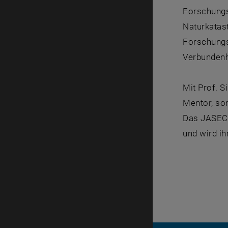
Forschungsp
Naturkatas
Forschungs
Verbundenhe
Mit Prof. S
Mentor, so
Das JASEC 
und wird i