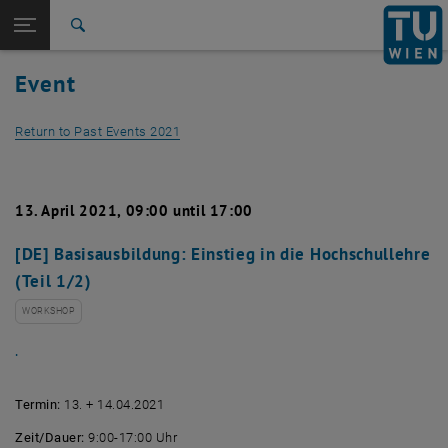
Studies
Open page navigation
DE
TU Login
Research
Search
International
Event
Quicklinks
Toggle quicklinks menu
Career
Return to Past Events 2021
Top menu level
Studies
Back to:
Past Events
Back: list subpages of parent page Past Events
Detail View 2021
13. April 2021, 09:00 until 17:00
[DE] Basisausbildung: Einstieg in die Hochschullehre
(Teil 1/2)
WORKSHOP
.
Termin:
13. + 14.04.2021
Zeit/Dauer:
9:00-17:00 Uhr