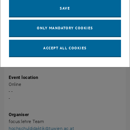
Präsenz- bzw. Distance Learning-Formate eingebaut. Durch plenare
SAVE
Diskussionen, Kleingruppenarbeit als auch individuelle Gespräche
mit einzelnen Teilnehmer_innen werden Herausforderungen als
auch Erkenntnisse besprochen.
ONLY MANDATORY COOKIES
ACCEPT ALL COOKIES
CALENDAR ENTRY
Event details
Event location
Online
- -
-
Organiser
focus:lehre Team
hochschuldidaktik@tuwien.ac.at