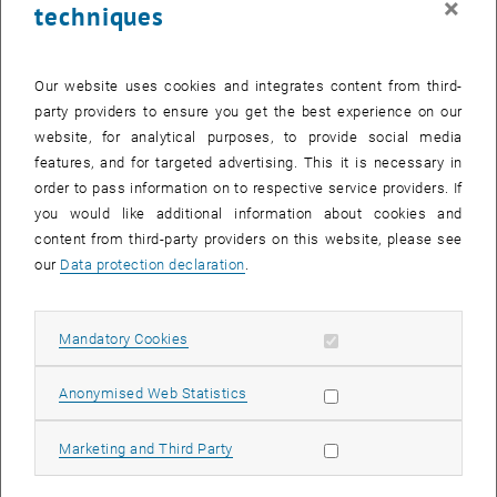
×
techniques
…Aufgabenstellungen und Lehrveranstaltungsbeschreibungen
gestalten.
…wesentliche Elemente ihres Lehrmanagements sowie ihrer
Our website uses cookies and integrates content from third-
persönlichen Lehrphilosophie benennen.
party providers to ensure you get the best experience on our
Inhalt:
website, for analytical purposes, to provide social media
features, and for targeted advertising. This it is necessary in
Lernergebnisformulierung
order to pass information on to respective service providers. If
3-Schritt-Logik
you would like additional information about cookies and
LVA-Design, Semesterplanung und Lernzyklen
content from third-party providers on this website, please see
Lehrveranstaltungsbeschreibung für Studierende auf Basis der
our
Data protection declaration
.
geltenden Curricula
Die erste Einheit planen, LVA-Logistik
Allow mandatory cookies
Mandatory Cookies
Aufgabenstellungen formulieren
Semestereinstieg – Semester erfolgreich abschließen
Allow statistic cookies
Anonymised Web Statistics
Lehrmanagement und Lehrphilosophie
Methoden:
Allow marketing cookies
Marketing and Third Party
Anhand von Übungsmaterialien werden die Grundlagen erarbeitet.
Schritt für Schritt werden didaktische Konzepte in LVA-Entwürfe für