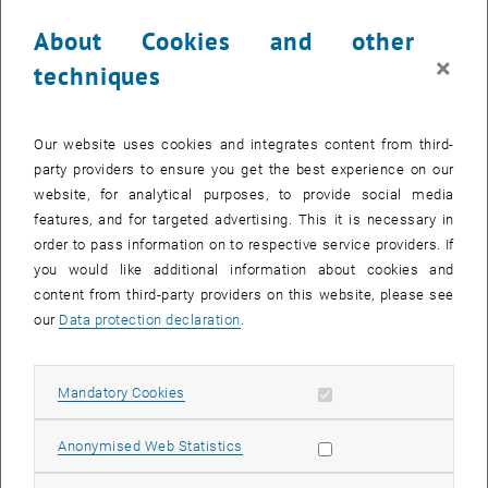
Schritt-Logik gestalten.
…wesentliche didaktische Prinzipien in das
About Cookies and other
Lehrveranstaltungskonzept integrieren.
×
techniques
…die Leistungsbeurteilung für ihre Lehrveranstaltungen auf Basis
der geltenden Curricula entwickeln.
…Aufgabenstellungen und Lehrveranstaltungsbeschreibungen
Our website uses cookies and integrates content from third-
gestalten.
party providers to ensure you get the best experience on our
website, for analytical purposes, to provide social media
…wesentliche Elemente des eigenen Lehrmanagements sowie der
features, and for targeted advertising. This it is necessary in
persönlichen Lehrphilosophie benennen.
order to pass information on to respective service providers. If
Inhalt:
you would like additional information about cookies and
3-Schritt-Logik (Constructive Alignment)
content from third-party providers on this website, please see
Formatives und summatives Assessment
our
Data protection declaration
.
Einführung in Hochschulmethodik, einfache Methoden
Semesterplanung, Lernzyklen, synchrones und asynchrones
Allow mandatory cookies
Mandatory Cookies
Lernen
Die erste Einheit im Semester
Allow statistic cookies
Anonymised Web Statistics
Aufgabenstellungen formulieren
Lehrphilosophie und -management