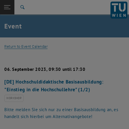
Studies
Open page navigation
DE
TU Login
Research
Search
International
Quicklinks
Event
Toggle quicklinks menu
Career
Top menu level
Studies
Return to Event Calendar
Back to:
Event Calendar
Back: list subpages of parent page Event Calendar
Detail View
06. September 2023, 09:30 until 17:30
[DE] Hochschuldidaktische Basisausbildung:
"Einstieg in die Hochschullehre" (1/2)
WORKSHOP
Bitte melden Sie sich nur zu einer Basisausbildung an, es
handelt sich hierbei um Alternativangebote!