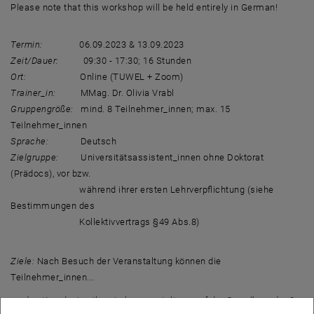
Please note that this workshop will be held entirely in German!
Termin:
06.09.2023 & 13.09.2023
Zeit/Dauer:
09:30 - 17:30; 16 Stunden
Ort:
Online (TUWEL + Zoom)
Trainer_in:
MMag. Dr. Olivia Vrabl
Gruppengröße:
mind. 8 Teilnehmer_innen; max. 15
Teilnehmer_innen
Sprache:
Deutsch
Zielgruppe
:
Universitätsassistent_innen ohne Doktorat
(Prädocs), vor bzw.
während ihrer ersten Lehrverpflichtung (siehe
Bestimmungen des
Kollektivvertrags §49 Abs.8)
Ziele:
Nach Besuch der Veranstaltung können die
Teilnehmer_innen...
…das Kursdesign ihrer Lehrveranstaltung auf der Grundlage der 3-