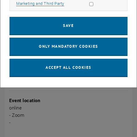
Allow marketing cookies
Marketing and Third Party
Methoden:
Theoretische Inputphasen und Übungsmaterialien zur Erarbeitung
der Grundlagen
SAVE
Werkstattphasen, um didaktische Konzepte Schritt für Schritt in
Lehrveranstaltungsentwürfe einzubauen
ONLY MANDATORY COOKIES
Plenare Diskussionen
Aufgaben in Kleingruppen
ACCEPT ALL COOKIES
CALENDAR ENTRY
Event details
Event location
online
- Zoom
-