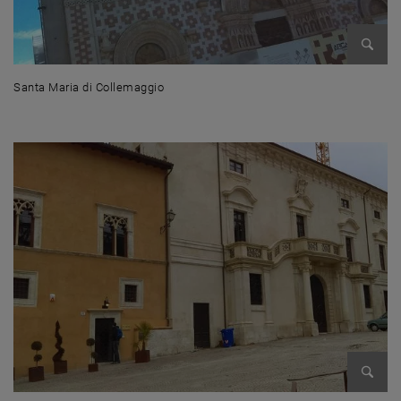
Enlarg
Santa Maria di Collemaggio
Santa Maria di Collemaggio