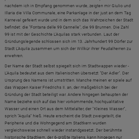
nachdem ich in Empfang genommen wurde, zeigten mir Giulio und
Illaria die Villa Communale, eine Parkanlage in der just an dem Tag
Karneval gefeiert wurde und in dem sich das Wahrzeichen der Stadt
befindet: die "Fontana delle 99 Cannelle", die 99 Brunnen. Die Zahl
99 ist mit der Geschichte L'Aquilas stark verbunden. Laut der
Gründungslegende schlossen sich im 13. Jahrhundert 99 Dörfer zur
Stadt L'Aquila zusammen um sich der Willkür ihrer Feudalherren zu
erwehren.
Der Name der Stadt selbst spiegelt sich im Stadtwappen wieder -
L'Aquila bedeutet aus dem Italienischen übersetzt "Der Adler". Der
Ursprung des Namens ist umstritten. Manche meinen er spiele auf
das Wappen Kaiser Friedrichs II. an, der maßgeblich bei der
Gründung der Stadt beteiligt war. Andere hingegen behaupten der
Name beziehe sich auf das hier vorkommende, hochqualitative
Wasser und einen Ort aus dem Mittelalter, der "Kleines Wasser",
sprich "Aquila" hieß. Heute erscheint die Stadt zweigeteilt, die
Peripherie und die Wohngegend am Stadtkern wurden
vergleichsweise schnell wieder instandgesetzt. Der berühmte
historische Stadtkern, der 6-größte Italiens, kann hingegen nur