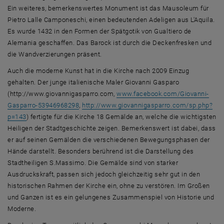
Ein weiteres, bemerkenswertes Monument ist das Mausoleum für
Pietro Lalle Camponeschi, einen bedeutenden Adeligen aus L'Aquila.
Es wurde 1432 in den Formen der Spätgotik von Gualtiero de
Alemania geschaffen. Das Barock ist durch die Deckenfresken und
die Wandverzierungen präsent.
Auch die moderne Kunst hat in die Kirche nach 2009 Einzug
gehalten. Der junge italienische Maler Giovanni Gasparo
(http://www.giovannigasparro.com,
www.facebook.com/Giovanni-
Gasparro-53946968298
,
http://www.giovannigasparro.com/sp.php?
, opens an external URL in a new window
p=143
) fertigte für die Kirche 18 Gemälde an, welche die wichtigsten
Heiligen der Stadtgeschichte zeigen. Bemerkenswert ist dabei, dass
er auf seinen Gemälden die verschiedenen Bewegungsphasen der
Hände darstellt. Besonders berührend ist die Darstellung des
Stadtheiligen S.Massimo. Die Gemälde sind von starker
Ausdruckskraft, passen sich jedoch gleichzeitig sehr gut in den
historischen Rahmen der Kirche ein, ohne zu verstören. Im Großen
und Ganzen ist es ein gelungenes Zusammenspiel von Historie und
Moderne.