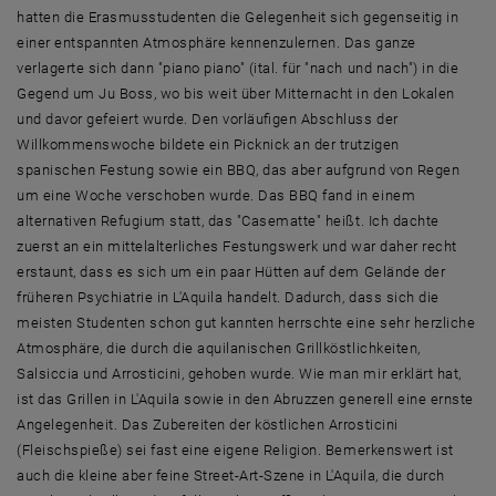
hatten die Erasmusstudenten die Gelegenheit sich gegenseitig in
einer entspannten Atmosphäre kennenzulernen. Das ganze
verlagerte sich dann "piano piano" (ital. für "nach und nach") in die
Gegend um Ju Boss, wo bis weit über Mitternacht in den Lokalen
und davor gefeiert wurde. Den vorläufigen Abschluss der
Willkommenswoche bildete ein Picknick an der trutzigen
spanischen Festung sowie ein BBQ, das aber aufgrund von Regen
um eine Woche verschoben wurde. Das BBQ fand in einem
alternativen Refugium statt, das "Casematte" heißt. Ich dachte
zuerst an ein mittelalterliches Festungswerk und war daher recht
erstaunt, dass es sich um ein paar Hütten auf dem Gelände der
früheren Psychiatrie in L'Aquila handelt. Dadurch, dass sich die
meisten Studenten schon gut kannten herrschte eine sehr herzliche
Atmosphäre, die durch die aquilanischen Grillköstlichkeiten,
Salsiccia und Arrosticini, gehoben wurde. Wie man mir erklärt hat,
ist das Grillen in L'Aquila sowie in den Abruzzen generell eine ernste
Angelegenheit. Das Zubereiten der köstlichen Arrosticini
(Fleischspieße) sei fast eine eigene Religion. Bemerkenswert ist
auch die kleine aber feine Street-Art-Szene in L'Aquila, die durch