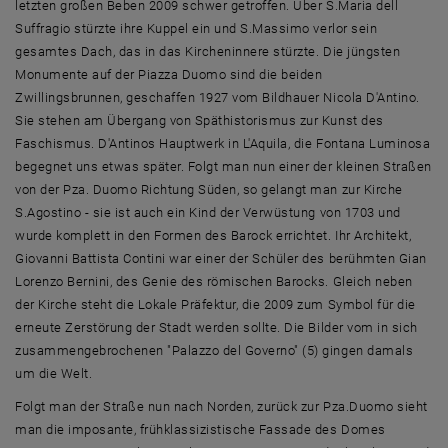
letzten großen Beben 2009 schwer getroffen. Über S.Maria dell
Suffragio stürzte ihre Kuppel ein und S.Massimo verlor sein
gesamtes Dach, das in das Kircheninnere stürzte. Die jüngsten
Monumente auf der Piazza Duomo sind die beiden
Zwillingsbrunnen, geschaffen 1927 vom Bildhauer Nicola D'Antino.
Sie stehen am Übergang von Späthistorismus zur Kunst des
Faschismus. D'Antinos Hauptwerk in L'Aquila, die Fontana Luminosa
begegnet uns etwas später. Folgt man nun einer der kleinen Straßen
von der Pza. Duomo Richtung Süden, so gelangt man zur Kirche
S.Agostino - sie ist auch ein Kind der Verwüstung von 1703 und
wurde komplett in den Formen des Barock errichtet. Ihr Architekt,
Giovanni Battista Contini war einer der Schüler des berühmten Gian
Lorenzo Bernini, des Genie des römischen Barocks. Gleich neben
der Kirche steht die Lokale Präfektur, die 2009 zum Symbol für die
erneute Zerstörung der Stadt werden sollte. Die Bilder vom in sich
zusammengebrochenen "Palazzo del Governo" (5) gingen damals
um die Welt.
Folgt man der Straße nun nach Norden, zurück zur Pza.Duomo sieht
man die imposante, frühklassizistische Fassade des Domes