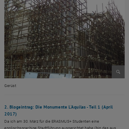
Enlarg
Gerüst
Gerüst
2. Blogeintrag: Die Monumente L'Aquilas - Teil 1 (April
2017)
Da ich am 30. März für die ERASMUS+ Studenten eine
englischsprachige Stadtführung ausgerichtet habe (bin das aus