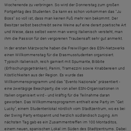
Wochenende zu verbringen. So wird der Donnerstag zum großen
Fortgehtag des Studenten. Da kann es schon vorkommen das "Ju
Boss" so voll ist, dass man keinen Fuß mehr rein bekommt. Der
Besitzer selbst beschreibt seine Weine auf eine derart poetische Art
und Weise, dass selbst wenn man wenig Italienisch versteht, man
ihm die Passion für den vergorenen Traubensaft sehr gut anmerkt.
In der ersten Märzwoche haben die Freiwilligen des ESN-Netzwerks
einen Willkommenstag für die Erasmusstudenten organisiert.
Typisch italienisch, reich garniert mit Spumante, Bibbite
(Erfrischungsgetränken), Panini, Tramezzini sowie Knabbereien und
Köstlichkeiten aus der Region. Es wurde das
Willkommensprogramm und das "Evento Nazionale" präsentiert -
eine zweitägige Beachparty, die von allen ESN-Organisationen in
Italien organisiert wird - und kräftig für die Teilnahme daran
geworben. Das Willkommensprogramm enthielt eine Party im "Get
Lucky", einem Studentenlokal nördlich vom Stadtzentrum, wo es bei
der Swing Party entspannt und herzlich südländisch zuging. Am
nächsten Tag gab es ein Zusammentreffen im 100 Montaditos,
einem neuen, spanischen Lokal im Süden des Stadtzentrums. Dabei