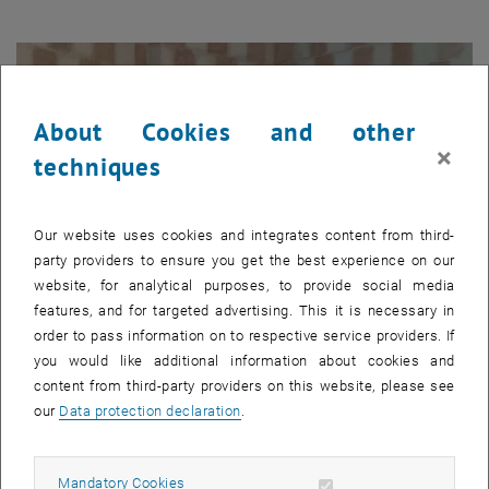
Fontana delle 99 cannelle (Brunnen der 99 Röhren)
About Cookies and other
×
techniques
Our website uses cookies and integrates content from third-
party providers to ensure you get the best experience on our
website, for analytical purposes, to provide social media
features, and for targeted advertising. This it is necessary in
order to pass information on to respective service providers. If
Enlarg
you would like additional information about cookies and
Ich mit Illaria und Giulio
content from third-party providers on this website, please see
Ich mit Illaria und Giulio
our
Data protection declaration
.
Allow mandatory cookies
Mandatory Cookies