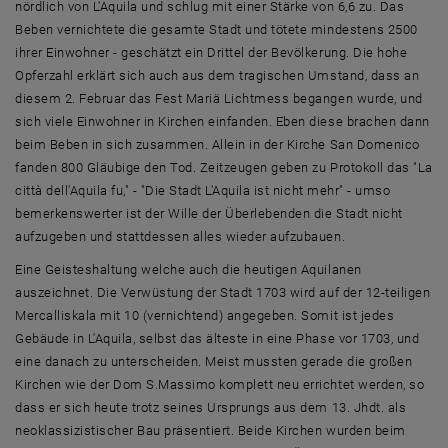
nördlich von L'Aquila und schlug mit einer Stärke von 6,6 zu. Das
Beben vernichtete die gesamte Stadt und tötete mindestens 2500
ihrer Einwohner - geschätzt ein Drittel der Bevölkerung. Die hohe
Opferzahl erklärt sich auch aus dem tragischen Umstand, dass an
diesem 2. Februar das Fest Mariä Lichtmess begangen wurde, und
sich viele Einwohner in Kirchen einfanden. Eben diese brachen dann
beim Beben in sich zusammen. Allein in der Kirche San Domenico
fanden 800 Gläubige den Tod. Zeitzeugen geben zu Protokoll das "La
città dell'Aquila fu," - "Die Stadt L'Aquila ist nicht mehr" - umso
bemerkenswerter ist der Wille der Überlebenden die Stadt nicht
aufzugeben und stattdessen alles wieder aufzubauen.
Eine Geisteshaltung welche auch die heutigen Aquilanen
auszeichnet. Die Verwüstung der Stadt 1703 wird auf der 12-teiligen
Mercalliskala mit 10 (vernichtend) angegeben. Somit ist jedes
Gebäude in L'Aquila, selbst das älteste in eine Phase vor 1703, und
eine danach zu unterscheiden. Meist mussten gerade die großen
Kirchen wie der Dom S.Massimo komplett neu errichtet werden, so
dass er sich heute trotz seines Ursprungs aus dem 13. Jhdt. als
neoklassizistischer Bau präsentiert. Beide Kirchen wurden beim