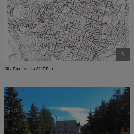
Enlarg
City Tour L'Aquila 2017 Plan
City Tour L'Aquila 2017 Plan