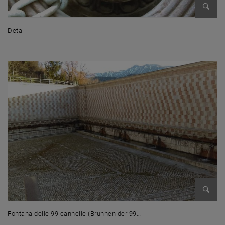
Enlarg
Detail
Detail
Enlarg
Fontana delle 99 cannelle (Brunnen der 99…