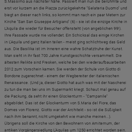
S.Massimo aus nächster Nähe. Passiert man nun die berühmte und
erst vor kurzem an die Piazza zurückgekehrte "Gelateria Duomo" und
biegt an dieser nach links, so kommt man nach ein paar Metern zur
Kirche "San San Giuseppe Artigiano" (6) - sie ist die einzige Kirche in
L'Aquila die wieder für Besucher offensteht (von angeblichen 99!).
Ihre Fassade wurde nie vollendet. Ein Schicksal das einige Kirchen
in L'Aquila und ganz Italien teilen - meist ging schlichtweg das Geld
aus. Die Basilika ist im Inneren eine wahre Schatztruhe der Kunst.
Man sieht in ihr fast 700 Jahre Kunstgeschichte versammelt. Die
ältesten Relikte sind Fresken, welche bei den wiederaufbauarbeiten
2012 zum Vorschein kamen. Sie werden der Schule von Giotto di
Bondone zugerechnet - einem der Wegbereiter der italienischen
Renaissance. (Und ja, dieser Giotto hat auch was mit der Nascherei
zu tun die man bei uns im Supermarkt kriegt. Schaut mal genau auf
die Packung, da seht ihr einen Glockenturm - "Campanile"
abgebildet. Das ist der Glockenturm von S.Maria del Fiore, das
Domes von Florenz. Giotto war der Architekt - so ist die Süßigkeit
nach ihm benannt, nicht umgekehrt wie manche meinen...).
Übrigens soll die Kirche von den Bewohnern von Amiternum, der
antiken Vorgängersiedlung L'Aquilas um 1250 errichtet worden sein.