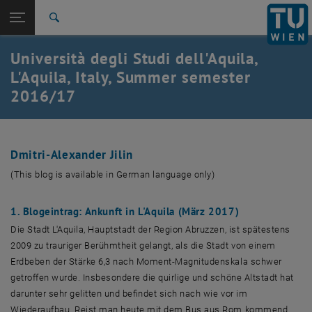
Studies
Open page navigation
DE
TU Login
Research
Search
International
Università degli Studi dell'Aquila,
Quicklinks
Toggle quicklinks menu
Career
L'Aquila, Italy, Summer semester
2016/17
Top menu level
Studies
Back to:
Blogs
Back: list subpages of parent page Blogs
L'Aquila 2016/17 (Part 1)
Dmitri-Alexander Jilin
(This blog is available in German language only)
1. Blogeintrag: Ankunft in L'Aquila (März 2017)
Die Stadt L'Aquila, Hauptstadt der Region Abruzzen, ist spätestens
2009 zu trauriger Berühmtheit gelangt, als die Stadt von einem
Erdbeben der Stärke 6,3 nach Moment-Magnitudenskala schwer
getroffen wurde. Insbesondere die quirlige und schöne Altstadt hat
darunter sehr gelitten und befindet sich nach wie vor im
Wiederaufbau. Reist man heute mit dem Bus aus Rom kommend