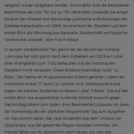
langsam wieder aufgebaut werden. Grund dafür sind die besonderen
Bedürfnisse der zum Teil bis zu 700 Jahre alten Gebäude, die engen
Straßen der Altstadt und notwendige juristische Aufarbeitungen der
Erdbebenkatastrophe von 2009. So erscheint der Stadtkern auf dem
ersten Blick als Mischung aus Baustelle, Geisterstadt und typischer
italienischer Altstadt - aber frisch erbaut.
In seinem nordöstlichen Teil, gleich bei der berühmten Fontana
Luminosa hat sich gleich nach dem Erdbeben von 2009 ein Lokal
allen Widrigkeiten zum Trotz behauptet und den historischen
Stadtkern nicht verlassen. Diese Enoteca (Weinlokal) heißt "Ju
Boss". Der Name ist im aquilanischen Dialekt gehalten, indem der
männliche Artikel "il" durch "ju" ersetzt wird. Interessanterweise
sagen die meisten Studenten zu diesem Lokal "Il Boss". Die auf den
ersten Blick wie ausgestorben wirkende Altstadt erwacht gegen
Nachmittag/Abend zum Leben. Eine Besonderheit L'Aquilas ist, dass
der Donnerstag der am stärksten frequentierte Tag zum Ausgehen
ist. Das kommt daher, das viele Studenten aus dem Umland von
L'Aquila bzw. aus der gesamten Region Abruzzen kommen. Am
Freitag fahren sie für gewöhnlich nach Hause, um dort das