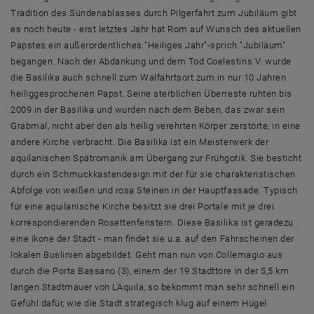
Tradition des Sündenablasses durch Pilgerfahrt zum Jubiläum gibt
es noch heute - erst letztes Jahr hat Rom auf Wunsch des aktuellen
Papstes ein außerordentliches "Heiliges Jahr"-sprich "Jubiläum"
begangen. Nach der Abdankung und dem Tod Coelestins V. wurde
die Basilika auch schnell zum Walfahrtsort zum in nur 10 Jahren
heiliggesprochenen Papst. Seine sterblichen Überreste ruhten bis
2009 in der Basilika und wurden nach dem Beben, das zwar sein
Grabmal, nicht aber den als heilig verehrten Körper zerstörte, in eine
andere Kirche verbracht. Die Basilika ist ein Meisterwerk der
aquilanischen Spätromanik am Übergang zur Frühgotik. Sie besticht
durch ein Schmuckkastendesign mit der für sie charakteristischen
Abfolge von weißen und rosa Steinen in der Hauptfassade. Typisch
für eine aquilanische Kirche besitzt sie drei Portale mit je drei
korrespondierenden Rosettenfenstern. Diese Basilika ist geradezu
eine Ikone der Stadt - man findet sie u.a. auf den Fahrscheinen der
lokalen Buslinien abgebildet. Geht man nun von Collemagio aus
durch die Porta Bassano (3), einem der 19 Stadttore in der 5,5 km
langen Stadtmauer von L'Aquila, so bekommt man sehr schnell ein
Gefühl dafür, wie die Stadt strategisch klug auf einem Hügel