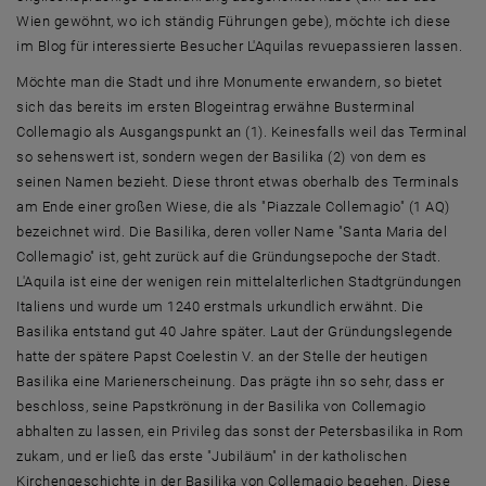
Wien gewöhnt, wo ich ständig Führungen gebe), möchte ich diese
im Blog für interessierte Besucher L'Aquilas revuepassieren lassen.
Möchte man die Stadt und ihre Monumente erwandern, so bietet
sich das bereits im ersten Blogeintrag erwähne Busterminal
Collemagio als Ausgangspunkt an (1). Keinesfalls weil das Terminal
so sehenswert ist, sondern wegen der Basilika (2) von dem es
seinen Namen bezieht. Diese thront etwas oberhalb des Terminals
am Ende einer großen Wiese, die als "Piazzale Collemagio" (1 AQ)
bezeichnet wird. Die Basilika, deren voller Name "Santa Maria del
Collemagio" ist, geht zurück auf die Gründungsepoche der Stadt.
L'Aquila ist eine der wenigen rein mittelalterlichen Stadtgründungen
Italiens und wurde um 1240 erstmals urkundlich erwähnt. Die
Basilika entstand gut 40 Jahre später. Laut der Gründungslegende
hatte der spätere Papst Coelestin V. an der Stelle der heutigen
Basilika eine Marienerscheinung. Das prägte ihn so sehr, dass er
beschloss, seine Papstkrönung in der Basilika von Collemagio
abhalten zu lassen, ein Privileg das sonst der Petersbasilika in Rom
zukam, und er ließ das erste "Jubiläum" in der katholischen
Kirchengeschichte in der Basilika von Collemagio begehen. Diese