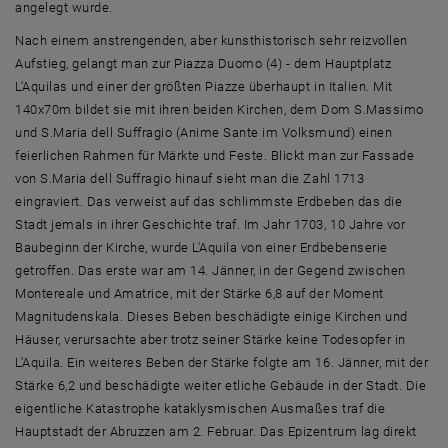
angelegt wurde.
Nach einem anstrengenden, aber kunsthistorisch sehr reizvollen
Aufstieg, gelangt man zur Piazza Duomo (4) - dem Hauptplatz
L'Aquilas und einer der größten Piazze überhaupt in Italien. Mit
140x70m bildet sie mit ihren beiden Kirchen, dem Dom S.Massimo
und S.Maria dell Suffragio (Anime Sante im Volksmund) einen
feierlichen Rahmen für Märkte und Feste. Blickt man zur Fassade
von S.Maria dell Suffragio hinauf sieht man die Zahl 1713
eingraviert. Das verweist auf das schlimmste Erdbeben das die
Stadt jemals in ihrer Geschichte traf. Im Jahr 1703, 10 Jahre vor
Baubeginn der Kirche, wurde L'Aquila von einer Erdbebenserie
getroffen. Das erste war am 14. Jänner, in der Gegend zwischen
Montereale und Amatrice, mit der Stärke 6,8 auf der Moment
Magnitudenskala. Dieses Beben beschädigte einige Kirchen und
Häuser, verursachte aber trotz seiner Stärke keine Todesopfer in
L'Aquila. Ein weiteres Beben der Stärke folgte am 16. Jänner, mit der
Stärke 6,2 und beschädigte weiter etliche Gebäude in der Stadt. Die
eigentliche Katastrophe kataklysmischen Ausmaßes traf die
Hauptstadt der Abruzzen am 2. Februar. Das Epizentrum lag direkt