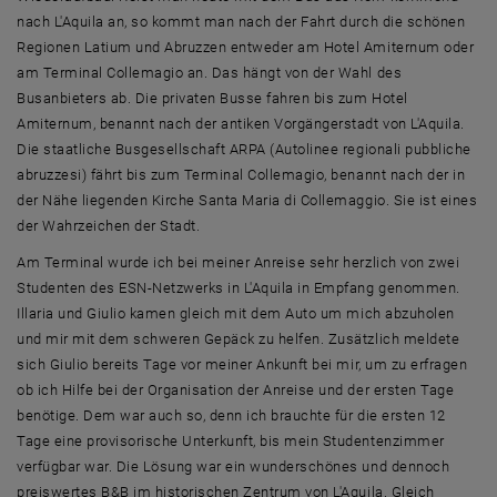
nach L'Aquila an, so kommt man nach der Fahrt durch die schönen
Regionen Latium und Abruzzen entweder am Hotel Amiternum oder
am Terminal Collemagio an. Das hängt von der Wahl des
Busanbieters ab. Die privaten Busse fahren bis zum Hotel
Amiternum, benannt nach der antiken Vorgängerstadt von L'Aquila.
Die staatliche Busgesellschaft ARPA (Autolinee regionali pubbliche
abruzzesi) fährt bis zum Terminal Collemagio, benannt nach der in
der Nähe liegenden Kirche Santa Maria di Collemaggio. Sie ist eines
der Wahrzeichen der Stadt.
Am Terminal wurde ich bei meiner Anreise sehr herzlich von zwei
Studenten des ESN-Netzwerks in L'Aquila in Empfang genommen.
Illaria und Giulio kamen gleich mit dem Auto um mich abzuholen
und mir mit dem schweren Gepäck zu helfen. Zusätzlich meldete
sich Giulio bereits Tage vor meiner Ankunft bei mir, um zu erfragen
ob ich Hilfe bei der Organisation der Anreise und der ersten Tage
benötige. Dem war auch so, denn ich brauchte für die ersten 12
Tage eine provisorische Unterkunft, bis mein Studentenzimmer
verfügbar war. Die Lösung war ein wunderschönes und dennoch
preiswertes B&B im historischen Zentrum von L'Aquila. Gleich