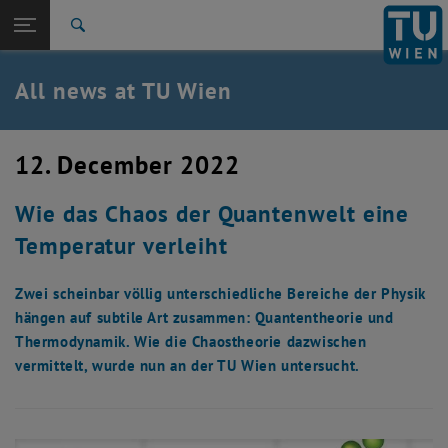
Studies
Open page navigation
DE
TU Login
Research
Search
International
Quicklinks
All news at TU Wien
Toggle quicklinks menu
Career
Top menu level
all news
12. December 2022
Back to:
TU Wien Homepage
Back: list subpages of parent page TU Wien Homepage
Wie das Chaos der Quantenwelt eine
Overview
Temperatur verleiht
Zwei scheinbar völlig unterschiedliche Bereiche der Physik
hängen auf subtile Art zusammen: Quantentheorie und
Thermodynamik. Wie die Chaostheorie dazwischen
vermittelt, wurde nun an der TU Wien untersucht.