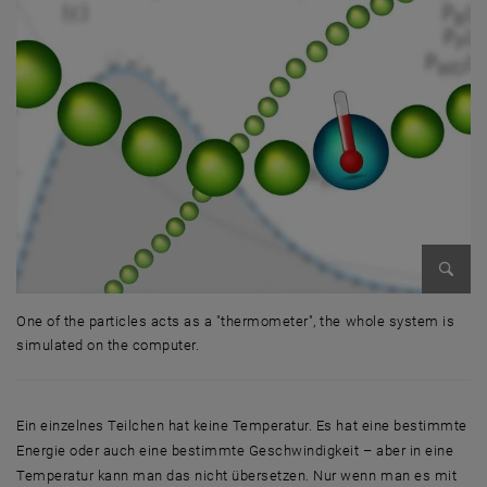
Enlarg
One of the particles acts as a "thermometer", the whole system is
simulated on the computer.
One of the particles acts as a "thermometer", the whole system is sim
Ein einzelnes Teilchen hat keine Temperatur. Es hat eine bestimmte
Energie oder auch eine bestimmte Geschwindigkeit – aber in eine
Temperatur kann man das nicht übersetzen. Nur wenn man es mit