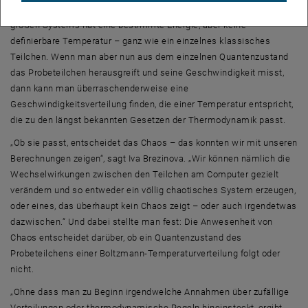
Thermometer fungiert. Jede einzelne Quanten-Wellenfunktion des
großen Systems hat eine bestimmte Energie, aber keine
definierbare Temperatur – ganz wie ein einzelnes klassisches
Teilchen. Wenn man aber nun aus dem einzelnen Quantenzustand
das Probeteilchen herausgreift und seine Geschwindigkeit misst,
dann kann man überraschenderweise eine
Geschwindigkeitsverteilung finden, die einer Temperatur entspricht,
die zu den längst bekannten Gesetzen der Thermodynamik passt.
„Ob sie passt, entscheidet das Chaos – das konnten wir mit unseren
Berechnungen zeigen“, sagt Iva Brezinova. „Wir können nämlich die
Wechselwirkungen zwischen den Teilchen am Computer gezielt
verändern und so entweder ein völlig chaotisches System erzeugen,
oder eines, das überhaupt kein Chaos zeigt – oder auch irgendetwas
dazwischen.“ Und dabei stellte man fest: Die Anwesenheit von
Chaos entscheidet darüber, ob ein Quantenzustand des
Probeteilchens einer Boltzmann-Temperaturverteilung folgt oder
nicht.
„Ohne dass man zu Beginn irgendwelche Annahmen über zufällige
Verteilungen oder thermodynamische Regeln hineinsteckt, ergibt