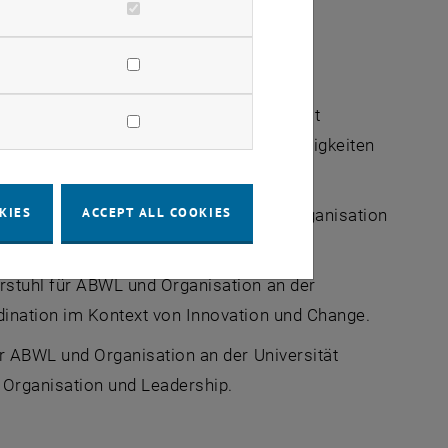
ABWL und Organisation an der Universität
 der Entstehung von organisationalen Fähigkeiten
KIES
ACCEPT ALL COOKIES
itarbeiter am Lehrstuhl für ABWL und Organisation
e Projektmanagement.
rstuhl für ABWL und Organisation an der
rdination im Kontext von Innovation und Change.
ür ABWL und Organisation an der Universität
, Organisation und Leadership.