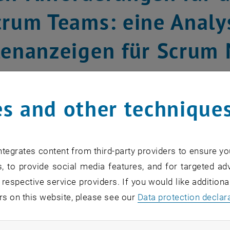
crum Teams: eine Analy
lenanzeigen für Scrum
er
s and other technique
Rost, Matthias Peter, Christian A. Mahringer und Birgit Ren
n setzen agile Methoden wie Scrum ein, um schneller un
tegrates content from third-party providers to ensure yo
wünsche reagieren zu können. Die Arbeit in Scrum Teams 
, to provide social media features, and for targeted adv
d Selbstorganisation aus und erfordert neue Qualifikati
 respective service providers. If you would like addition
 wurden 156 Stellenanzeigen für die Rollen Product Own
rs on this website, please see our
Data protection declar
t der Kompetenzanforderungen bilden für beide Rollen 
n. Das Kompetenzprofil des PO ist breiter als das des