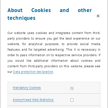
der Brünner Straße, Klosterneuburger Straße, oder Prager Straße,
eine der wichtigsten Radialstraßen Wiens, die zu den ältesten und
About Cookies and other
prägendsten Elementen der Stadt gehören. Als Verbindungsachse
×
techniques
zwischen der Kernstadt und dem Wiener Süden ist die Triester
Straße zudem ein bedeutender Entwicklungskorridor der
Stadtregion.
Our website uses cookies and integrates content from third-
Radi(k)ale Transformation
party providers to ensure you get the best experience on our
Die Triester Straße war seit ihren Ursprüngen in der Römerzeit
website, for analytical purposes, to provide social media
vielfältigen Transformationsprozessen ausgesetzt, die nicht immer
features, and for targeted advertising. This it is necessary in
mit positiven Effekten für die Lebensqualität, die Ökologie und
order to pass information on to respective service providers. If
Raumentwicklung verbunden waren. Im Zuge der autogerechten
you would like additional information about cookies and
Stadt und dem Suburbanisierungstrend ab den 1950er Jahren hat
content from third-party providers on this website, please see
sich eine fragmentierte Landschaft ohne Zentren räumliche
our
Data protection declaration
.
Zusammenhänge herausgebildet, in der öffentliche Räume zu Rest-
oder Verkehrsflächen verkommen. Dieses städtebauliche
Allow mandatory cookies
Mandatory Cookies
„Freestyling“, ist stark auf den MIV ausgelegt und geht mit einem
hohen Verbrauch von Land und Energie einher. Die Klimakrise und
die Notwendigkeit den CO
Ausstoß zu verringern leiten einen
Allow statistic cookies
Anonymised Web Statistics
2
erneuten urbanen Transformationsprozess ein, der davon ausgeht,