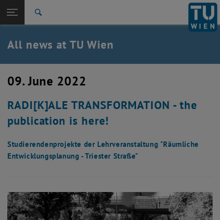
Studies
Open page navigation
DE
TU Login
Research
Search
International
Quicklinks
All news at TU Wien
Toggle quicklinks menu
Career
Top menu level
all news
09. June 2022
Back to:
TU Wien Homepage
Back: list subpages of parent page TU Wien Homepage
RADI[K]ALE TRANSFORMATION - the
Overview
publication is here!
Studierendenprojekte der Lehrveranstaltung "Räumliche
Entwicklungsplanung - Triester Straße"