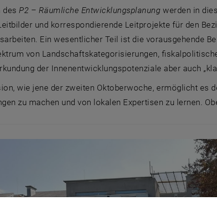
 des
P2 – Räumliche Entwicklungsplanung
werden in die
eitbilder und korrespondierende Leitprojekte für den Be
sarbeiten. Ein wesentlicher Teil ist die vorausgehende B
trum von Landschaftskategorisierungen, fiskalpolitisc
 Erkundung der Innenentwicklungspotenziale aber auch „k
ion, wie jene der zweiten Oktoberwoche, ermöglicht es d
en zu machen und von lokalen Expertisen zu lernen. Ober