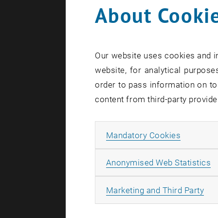
About Cookie
Our website uses cookies and in
website, for analytical purposes
order to pass information on to
content from third-party provide
Allow ma
Mandatory Cookies
A
Anonymised Web Statistics
All
Marketing and Third Party