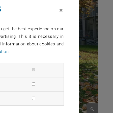
s
×
u get the best experience on our
ertising. This it is necessary in
al information about cookies and
ation
.