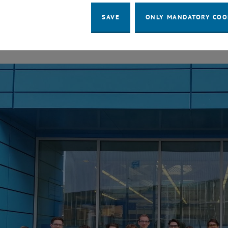
SAVE
ONLY MANDATORY COO
o English:] Fachninput von Expert*innen
to English:] Fachninput von Expert*innen