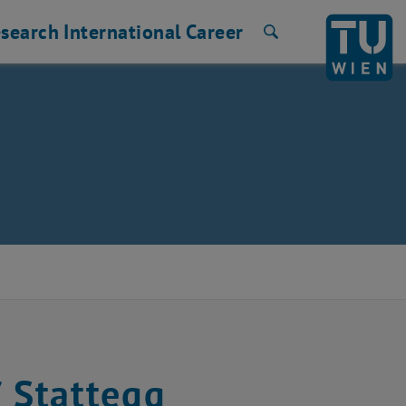
search
International
Career
Search
/ Stattegg