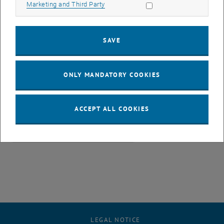
Allow marketing cookies
Marketing and Third Party
zertifizierte Wirtschaftstrainerin, Wirtschaftscoachin,
Erwachsenenbildnerin, Supervisorin und seit 1997 Geschäftsführerin
ihrer eigenen Beratungsfirma.
SAVE
Mag. Sonja Pichler
ist zertifizierte Wirtschaftstrainerin und
Wirtschaftscoachin und als Trainerin, Beraterin und Coachin tätig.
Zuvor war sie als Projektleiterin in der Marktforschung sowie als
ONLY MANDATORY COOKIES
langjährige Führungskraft in einem Konzern tätig.
Lesen Sie weiter:
ACCEPT ALL COOKIES
Erfolgreiche Führung
PDF
2 MB
, download
LEGAL NOTICE