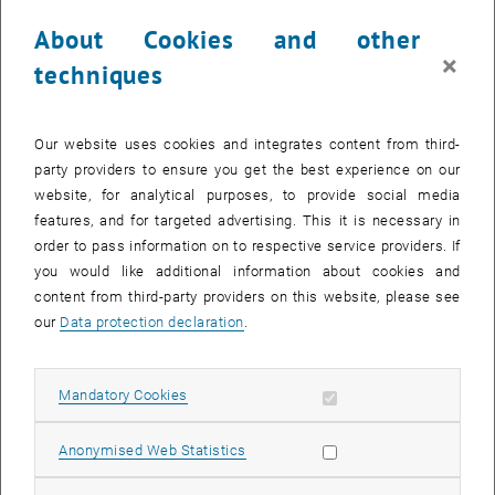
der Ziele als auch in der Gestaltung sämtlicher Prozesse und
About Cookies and other
Abläufe. Unser praxisorientierter Ansatz dafür ist, einen zusätzlichen
×
Fokus in der Führungsarbeit auf die Zusammenführung von
techniques
pädagogischem und psychologischem Wissen zu richten, basierend
auf neuesten neurowissenschaftlichen Erkenntnissen. Durch eine
solche andragogische Befähigung als Führungskraft gelingt es,
Our website uses cookies and integrates content from third-
gemeinsam ein intrinsisch motiviertes Arbeiten und Handeln zu
party providers to ensure you get the best experience on our
schaffen, um die gemeinsamen Ziele zu erreichen. Die Zauberkraft
website, for analytical purposes, to provide social media
heißt Selbstreflexion, das dazu passende Werkzeug ist die
features, and for targeted advertising. This it is necessary in
lösungsorientierte Gesprächsführung. Dieser Artikel erläutert das
order to pass information on to respective service providers. If
Thema in drei Teilen: Lernen im Erwachsenenalter als Prozess der
you would like additional information about cookies and
Selbstreflexion gefolgt vom Ansatz, Andragogik in der
content from third-party providers on this website, please see
Führungsarbeit einziehen zu lassen und dem damit verbunden
our
Data protection declaration
.
praxisorientierten Werkzeug der ziel- und lösungsorientierte
Gesprächsführung, das eigenständiges Denken forciert, an die
Allow mandatory cookies
Eigenverantwortung appelliert und kontinuierliche
Mandatory Cookies
Weiterentwicklung ermöglicht.
Allow statistic cookies
Anonymised Web Statistics
Über die Autor_innen
Veronika Kolb-Leitner, MSc.
, ist geprüfte Unternehmensberaterin,