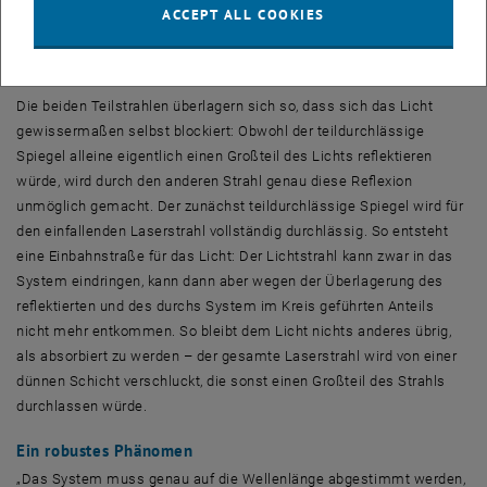
ACCEPT ALL COOKIES
auslöscht“, erklären Yevgeny Slobodkin und Gil Weinberg, die beiden
Doktoratsstudenten, die das Experiment in Jerusalem aufgebaut
haben.
Die beiden Teilstrahlen überlagern sich so, dass sich das Licht
gewissermaßen selbst blockiert: Obwohl der teildurchlässige
Spiegel alleine eigentlich einen Großteil des Lichts reflektieren
würde, wird durch den anderen Strahl genau diese Reflexion
unmöglich gemacht. Der zunächst teildurchlässige Spiegel wird für
den einfallenden Laserstrahl vollständig durchlässig. So entsteht
eine Einbahnstraße für das Licht: Der Lichtstrahl kann zwar in das
System eindringen, kann dann aber wegen der Überlagerung des
reflektierten und des durchs System im Kreis geführten Anteils
nicht mehr entkommen. So bleibt dem Licht nichts anderes übrig,
als absorbiert zu werden – der gesamte Laserstrahl wird von einer
dünnen Schicht verschluckt, die sonst einen Großteil des Strahls
durchlassen würde.
Ein robustes Phänomen
„Das System muss genau auf die Wellenlänge abgestimmt werden,