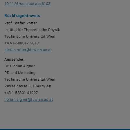
, opens an external URL in a new window
10.1126/science.abq8103
Rückfragehinweis
Prof. Stefan Rotter
Institut für Theoretische Physik
Technische Universität Wien
+43-1-58801-13618
stefan.rotter
@
tuwien.ac.at
Aussender:
Dr. Florian Aigner
PR und Marketing
Technische Universität Wien
Resselgasse 3, 1040 Wien
+43 1 58801 41027
florian.aigner
@
tuwien.ac.at