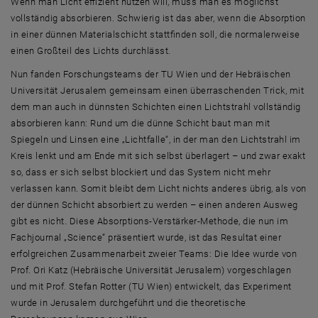
Wenn man Licht effizient nutzen will, muss man es möglichst
vollständig absorbieren. Schwierig ist das aber, wenn die Absorption
in einer dünnen Materialschicht stattfinden soll, die normalerweise
einen Großteil des Lichts durchlässt.
Nun fanden Forschungsteams der TU Wien und der Hebräischen
Universität Jerusalem gemeinsam einen überraschenden Trick, mit
dem man auch in dünnsten Schichten einen Lichtstrahl vollständig
absorbieren kann: Rund um die dünne Schicht baut man mit
Spiegeln und Linsen eine „Lichtfalle“, in der man den Lichtstrahl im
Kreis lenkt und am Ende mit sich selbst überlagert – und zwar exakt
so, dass er sich selbst blockiert und das System nicht mehr
verlassen kann. Somit bleibt dem Licht nichts anderes übrig, als von
der dünnen Schicht absorbiert zu werden – einen anderen Ausweg
gibt es nicht. Diese Absorptions-Verstärker-Methode, die nun im
Fachjournal „Science“ präsentiert wurde, ist das Resultat einer
erfolgreichen Zusammenarbeit zweier Teams: Die Idee wurde von
Prof. Ori Katz (Hebräische Universität Jerusalem) vorgeschlagen
und mit Prof. Stefan Rotter (TU Wien) entwickelt, das Experiment
wurde in Jerusalem durchgeführt und die theoretische