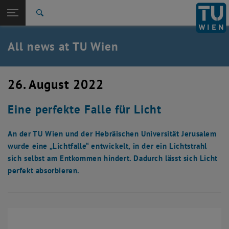
Studies
Open page navigation
DE
TU Login
Research
Search
International
Quicklinks
All news at TU Wien
Toggle quicklinks menu
Career
Top menu level
all news
26. August 2022
Back to:
TU Wien Homepage
Back: list subpages of parent page TU Wien Homepage
Eine perfekte Falle für Licht
Overview
An der TU Wien und der Hebräischen Universität Jerusalem
wurde eine „Lichtfalle“ entwickelt, in der ein Lichtstrahl
sich selbst am Entkommen hindert. Dadurch lässt sich Licht
perfekt absorbieren.