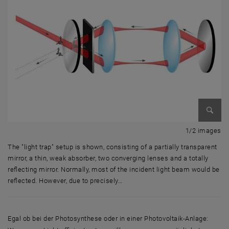
Enlarg
1 
1/2 images
The "light trap" setup is shown, consisting of a partially transparent
mirror, a thin, weak absorber, two converging lenses and a totally
reflecting mirror. Normally, most of the incident light beam would be
reflected. However, due to precisely…
The "light trap" setup is shown, consisting of a partially transparent m
Egal ob bei der Photosynthese oder in einer Photovoltaik-Anlage: