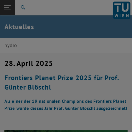
Seitennavigation öffnen
EN
TU Login
Suche
Zur 1. Menü Ebene
E222-02-Forschungsbereich Ingenieurhydrologie und
Aktuelles
Wassermengenwirtschaft
Zurück zur letzten Ebene:
E222-02-Forschungsbereich
Ingenieurhydrologie und
Zurück: Subseiten von E222-02-Forschungsbereich Ingenieurhydrologi
hydro
Wassermengenwirtschaft
Aktuelles
28. April 2025
Frontiers Planet Prize 2025 für Prof.
Günter Blöschl
Als einer der 19 nationalen Champions des Frontiers Planet
Prize wurde dieses Jahr Prof. Günter Blöschl ausgezeichnet!