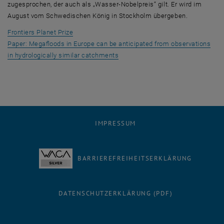
zugesprochen, der auch als „Wasser-Nobelpreis“ gilt. Er wird im
August vom Schwedischen König in Stockholm übergeben.
, öffnet eine externe URL in einem neuen Fenster
Frontiers Planet Prize
Paper: Megafloods in Europe can be anticipated from observations
, öffnet eine externe URL in einem
in hydrologically similar catchments
IMPRESSUM
BARRIEREFREIHEITSERKLÄRUNG
DATENSCHUTZERKLÄRUNG (PDF)