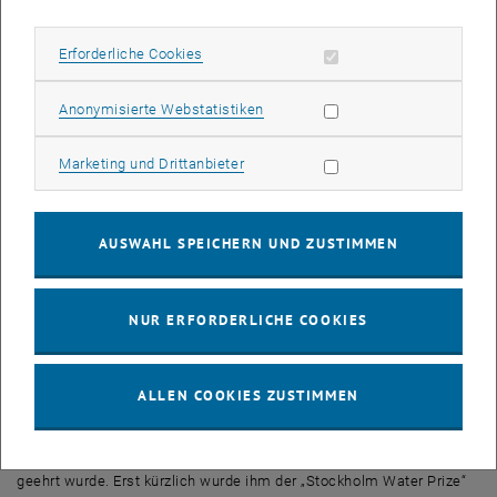
ausgezeichnet. In der Arbeit werden entscheidende Impulse
geliefert, um Risiken durch extreme Hochwasserereignisse besser
Erforderliche Cookies zulassen
Erforderliche Cookies
vorherzusagen und somit die Resilienz gegenüber den Folgen des
Klimawandels zu stärken.
Statistik Cookies zulassen
Anonymisierte Webstatistiken
Der Frontiers Planet Prize wurde ins Leben gerufen, um die
dringendsten wissenschaftlichen Lösungen für die
Einhaltung
Marketing Cookies zulassen
Marketing und Drittanbieter
planetarer Grenzen
sichtbar zu machen und zu fördern. Aus über
600 führenden Universitäten weltweit wurden in einem
mehrstufigen Auswahlverfahren die herausragendsten Beiträge
AUSWAHL SPEICHERN UND ZUSTIMMEN
ermittelt.
Prof. Blöschl wird mit seiner Forschung nun in der
Finalrunde des
Wettbewerbs
um einen der mit 1 Million USD dotierten
NUR ERFORDERLICHE COOKIES
internationalen Hauptpreise vertreten sein. Die Preisverleihung
findet im Juni 2025 im Rahmen des Villars Symposiums in der
Schweiz statt.
ALLEN COOKIES ZUSTIMMEN
Für Prof. Blöschl ist es ein weiterer prestigeträchtiger Eintrag auf
der bereits sehr
langen Liste von Auszeichnungen
, mit denen er
geehrt wurde. Erst kürzlich wurde ihm der „Stockholm Water Prize“