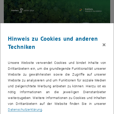
Hinweis zu Cookies und anderen
×
Techniken
Unsere Website verwendet Cookies und bindet Inhalte von
Drittanbietern ein, um die grundlegende Funktionalität unserer
Bild v
Website zu gewährleisten sowie die Zugriffe auf unserer
© Frontiers Planet Prize
Website zu analysieren und um Funktionen für soziale Medien
und zielgerichtete Werbung anbieten zu können. Hierzu ist es
nötig Informationen an die jeweiligen Dienstanbieter
Im Rahmen des „Earth Day“ am 22. April wurde das Paper
weiterzugeben. Weitere Informationen zu Cookies und Inhalten
Megafloods in Europe can be anticipated from observations in
von Drittanbietern auf der Website finden Sie in unserer
hydrologically similar catchments
(Nature Geoscience, 2023) von
Datenschutzerklärung
.
einer internationalen Jury mit dem Frontiers Planet Prize