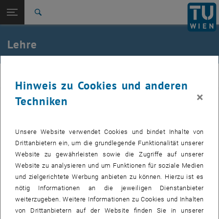
Seitennavigation öffnen
EN
TU Login
Suche
Prüfungen
Bachelorarbeiten
Diplomarbeiten
Dissertationen
Zur 1. Menü Ebene
E222-02-Forschungsbereich Ingenieurhydrologie und
Lehre
Wassermengenwirtschaft
Zurück zur letzten Ebene:
E222-02-Forschungsbereich
Ingenieurhydrologie und
Zurück: Subseiten von E222-02-Forschungsbereich Ingenieurhydrologi
hydro
Hinweis zu Cookies und anderen
Wassermengenwirtschaft
×
Techniken
Lehre
Durch Verbindung von Forschung und Lehre bieten wir fachlich und
Prüfungen
didaktisch attraktive Lehre für Studierende des Bauingenieurwesens
Bachelorarbeiten
und anderer Studienrichtungen auf dem Niveau von Bachelor,
Unsere Website verwendet Cookies und bindet Inhalte von
Diplomarbeiten
Master und Doktorat sowie in der Fortbildung an. Die Ausbildung ist
Drittanbietern ein, um die grundlegende Funktionalität unserer
Dissertationen
auf methodisch hochwertiges, dauerhaftes Wissen ausgerichtet
Website zu gewährleisten sowie die Zugriffe auf unserer
und bildet zu analytischem und interdisziplinärem Denken und zum
Website zu analysieren und um Funktionen für soziale Medien
selbständigen und verantwortlichen Handeln bei komplexen
und zielgerichtete Werbung anbieten zu können. Hierzu ist es
Aufgabenstellungen aus. Die Lehre ist auf die Erfordernisse der
nötig Informationen an die jeweiligen Dienstanbieter
Praxis abgestimmt.
weiterzugeben. Weitere Informationen zu Cookies und Inhalten
von Drittanbietern auf der Website finden Sie in unserer