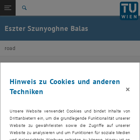
Seitennavigation öffnen
EN
TU Login
Suche
Zur 1. Menü Ebene
E230-03-Forschungsbereich Straßenwesen
Eszter Szunyoghne Balas
Zurück zur letzten Ebene:
Sekretariat
Zurück: Subseiten von Sekretariat auflisten
Eszter Szunyoghne Balas
road
Info
Aufgabenbereiche
Hinweis zu Cookies und anderen
×
Techniken
Projektabwicklung
Buchhaltung
Controlling / Berichtswesen
Unsere Website verwendet Cookies und bindet Inhalte von
Bibliothek
Drittanbietern ein, um die grundlegende Funktionalität unserer
Publikationsdatenbank
Website zu gewährleisten sowie die Zugriffe auf unserer
Sekretariat / Verwaltung
Website zu analysieren und um Funktionen für soziale Medien
und zielgerichtete Werbung anbieten zu können. Hierzu ist es