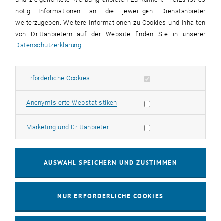
nötig Informationen an die jeweiligen Dienstanbieter
weiterzugeben. Weitere Informationen zu Cookies und Inhalten
von Drittanbietern auf der Website finden Sie in unserer
Datenschutzerklärung
.
Erforderliche Cookies zulassen
Erforderliche Cookies
Statistik Cookies zulassen
Anonymisierte Webstatistiken
Eszter Szunyoghne Balas
Marketing Cookies zulassen
Marketing und Drittanbieter
Sekretariat
, Forschungsbereich Straßenwesen
Eszter Szunyoghne Balas anruf
Telefon:
+43 1 58801 23301
AUSWAHL SPEICHERN UND ZUSTIMMEN
E-MAIL AN ESZTER SZUNYOGHNE BALAS SENDEN
E-MAIL SENDEN
Karlsplatz 13/E230-03, 1040 Wien, Österreich
NUR ERFORDERLICHE COOKIES