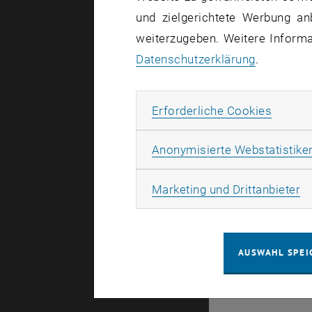
und zielgerichtete Werbung an
Eine Übersi
weiterzugeben. Weitere Informat
Datenschutzerklärung
.
Forsc
Erforde
Erforderliche Cookies
Forschung
Anonymisierte Webstatistike
Forschung
Ma
Marketing und Drittanbieter
Forschung
AUSWAHL SPEI