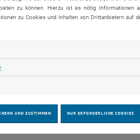
bieten zu können. Hierzu ist es nötig Informationen an
cht aller aktuellen Forschungsprojekte finden Sie im
TIS
ionen zu Cookies und Inhalten von Drittanbietern auf d
hungsfelder
rliche Cookies zulassen
sfeld Bautechnik
Statistik Cookies zulassen
n
sfeld Erhaltung
rketing Cookies zulassen
sfeld Materialtechnologie & experimentelle Meth
CHERN UND ZUSTIMMEN
NUR ERFORDERLICHE COOKIES