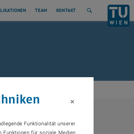
LIKATIONEN
TEAM
KONTAKT
Suche
chniken
×
ndlegende Funktionalität unserer
m Funktionen für soziale Medien