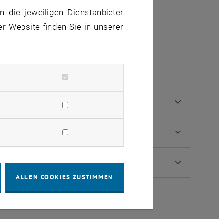
 die jeweiligen Dienstanbieter
, öffnet eine externe URL in einem neuen Fenster
S
.
er Website finden Sie in unserer
oden (Labor)
ALLEN COOKIES ZUSTIMMEN