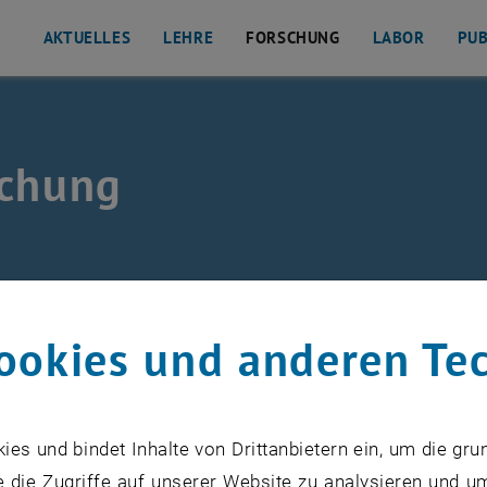
AKTUELLES
LEHRE
FORSCHUNG
LABOR
PUB
schung
isten
rschung
ookies und anderen Te
lle Forschungsprojekte
s und bindet Inhalte von Drittanbietern ein, um die gru
 die Zugriffe auf unserer Website zu analysieren und u