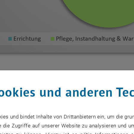
 der minimalen Kosten unter der Annahme maximaler Eige
standhaltung und Wartung
durch die Schule
; bezogen auf e
ookies und anderen Te
ungskosten
s und bindet Inhalte von Drittanbietern ein, um die gru
haltung, Wartung & Erneuerung
 die Zugriffe auf unserer Website zu analysieren und u
 & Entsorgung