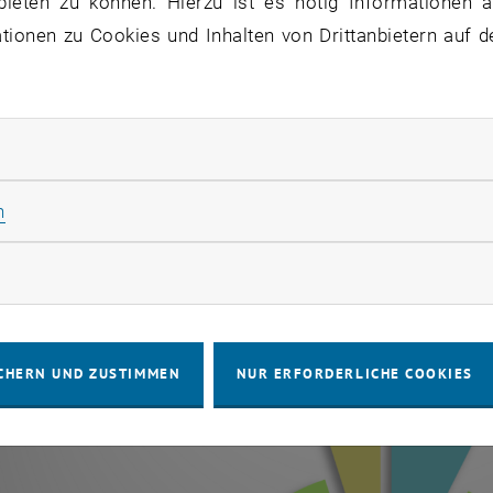
bieten zu können. Hierzu ist es nötig Informationen an
ionen zu Cookies und Inhalten von Drittanbietern auf d
kosten
rliche Cookies zulassen
Statistik Cookies zulassen
n
n maximal
rketing Cookies zulassen
CHERN UND ZUSTIMMEN
NUR ERFORDERLICHE COOKIES