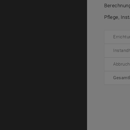
Berechnung
Pflege, In
Erricht
Instand
Abbruch
Gesamt