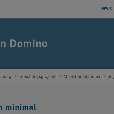
NEWS
en Domino
schung
/
Forschungsprojekte
/
MehrGrüneSchulen
/
Be
n minimal