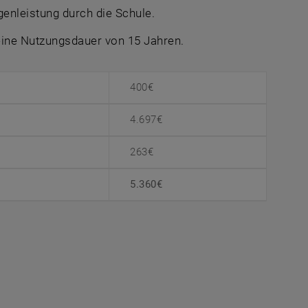
nleistung durch die Schule.
eine Nutzungsdauer von 15 Jahren.
400€
4.697€
263€
5.360€