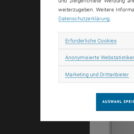
und zielgerichtete Werbung an
weiterzugeben. Weitere Informat
Gesamt
Datenschutzerklärung
.
Erforde
Erforderliche Cookies
Anonymisierte Webstatistike
Koste
Ma
Marketing und Drittanbieter
AUSWAHL SPEI