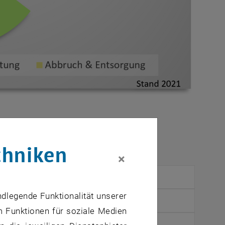
nleistung durch die Schule.
ine Nutzungsdauer von 15 Jahren.
chniken
×
400€
ndlegende Funktionalität unserer
467€
m Funktionen für soziale Medien
263€