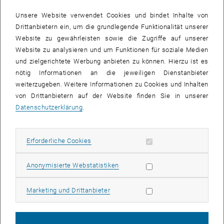
Planungsphase wiederverwendet wird um Soll-Ist-Vergleiche in der
Unsere Website verwendet Cookies und bindet Inhalte von
Nutzungsphase mittels Echtzeitsimulationen durchzuführen.
Drittanbietern ein, um die grundlegende Funktionalität unserer
Website zu gewährleisten sowie die Zugriffe auf unserer
Der Forschungsbereich Bauphysik ist in diesem Projekt vor allem
Website zu analysieren und um Funktionen für soziale Medien
für die notwendigen Weiterentwicklungen von SIMULTAN MDM
und zielgerichtete Werbung anbieten zu können. Hierzu ist es
zuständig um das Meta-Datenmodell zu erweitern und zu zeigen,
nötig Informationen an die jeweiligen Dienstanbieter
dass SIMULTAN MDM alle notwendigen Informationen zur digitalen
weiterzugeben. Weitere Informationen zu Cookies und Inhalten
Abbildung der Prozesse halten, verwalten und zur weiteren
von Drittanbietern auf der Website finden Sie in unserer
Verwendung bereitstellen kann.
Datenschutzerklärung
.
Erforderliche Cookies zulassen
Erforderliche Cookies
Statistik Cookies zulassen
Anonymisierte Webstatistiken
Marketing Cookies zulassen
Marketing und Drittanbieter