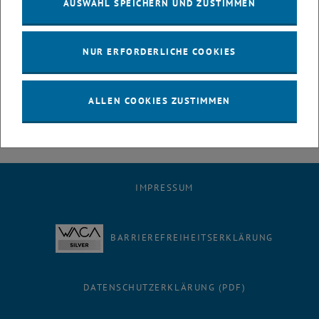
AUSWAHL SPEICHERN UND ZUSTIMMEN
© FFG-Antrag Gebäudesimulation, 2020
NUR ERFORDERLICHE COOKIES
Graphische Darstellung des Informationsaustausches und der
angedockten Analysen auf Basis eines auf dem SIMULTAN
Metadatenmodell basierenden Datenmodelles. (FFG-Antrag
ALLEN COOKIES ZUSTIMMEN
Gebäudesimulation, 2020)
IMPRESSUM
BARRIEREFREIHEITSERKLÄRUNG
DATENSCHUTZERKLÄRUNG (PDF)