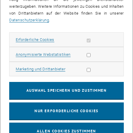
beschäftigt sich innerhalb seiner Forschungsfelder „numerischer
weiterzugeben. Weitere Informationen zu Cookies und Inhalten
Strömungsmechanik“ und „granularer Physik“ u.a. mit
von Drittanbietern auf der Website finden Sie in unserer
überraschenden Eigenschaften von Sand. „Es macht Spaß,
Datenschutzerklärung
.
Menschen auf die komplexen Mechanismen unserer alltäglichen
Welt aufmerksam zu machen“, bekundet Weingartner.
Georg Steinhauser vom Atominstitut
hat vielfältige
Erforderliche Cookies zulassen
Erforderliche Cookies
Forschungsschwerpunkte: Radiochemie, Geochemie,
Umweltanalytik, Anorganische Chemie und Pyrotechnik. „Bei jedem
Statistik Cookies zulassen
Anonymisierte Webstatistiken
meiner Vorträge will ich das Publikum überraschen – das dient dem
Fach und macht mir Spaß“, sagt Steinhauser.
Marketing Cookies zulassen
Marketing und Drittanbieter
Das
Finale
wird am
26. April 2008
im Technischen Museum Wien
stattfinden. Der/die GewinnerIn erhält ein Ticket für das
renommierte Cheltenham Science Festival in Großbritannien und
AUSWAHL SPEICHERN UND ZUSTIMMEN
hat somit die Möglichkeit, Forschung aus Österreich auf einer
internationalen Bühne vorzustellen.
NUR ERFORDERLICHE COOKIES
Eine kurze Vorstellung der jungen ForscherInnen finden Sie unter
<link http: www.britishcouncil.org de austria-projects-famelab-2008-
finalists.htm>www.britishcouncil.org/de/austria-projects-famelab-
ALLEN COOKIES ZUSTIMMEN
2008-finalists.htm