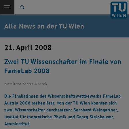
Studium
Seitennavigation öffnen
TU Login
Forschung
Suche
International
Quicklinks
Alle News an der TU Wien
Quicklinks-Menü umschalten
Karriere
Zur 1. Menü Ebene
Alle News
21. April 2008
Zurück zur letzten Ebene:
TU Wien Startseite
Zurück: Subseiten von TU Wien Startseite auflisten
Zwei TU Wissenschafter im Finale von
Übersicht
FameLab 2008
Erstellt von
Andrea Wessely
Die FinalistInnen des Wissenschaftswettbewerbs FameLab
Austria 2008 stehen fest. Von der TU Wien konnten sich
zwei Wissenschafter durchsetzen: Bernhard Weingartner,
Institut für theoretische Physik und Georg Steinhauser,
Atominstitut.