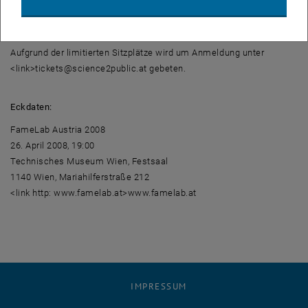
Teilnahme:
Aufgrund der limitierten Sitzplätze wird um Anmeldung unter
<link>tickets@science2public.at gebeten.
Eckdaten:
FameLab Austria 2008
26. April 2008, 19:00
Technisches Museum Wien, Festsaal
1140 Wien, Mariahilferstraße 212
<link http: www.famelab.at>www.famelab.at
IMPRESSUM