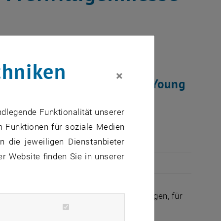
chniken
×
igenmesse und speziell für Young
n Infos rund um die Messe
ndlegende Funktionalität unserer
m Funktionen für soziale Medien
 die jeweiligen Dienstanbieter
er Website finden Sie in unserer
er Gemütlichkeit loszureißen und anzufangen, für