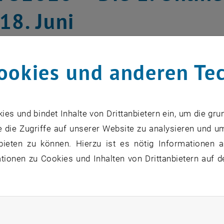
18. Juni
 und Marketing
ookies und anderen Te
VO2020 ist die erste digitale Freiwill
ers. Jetzt anmelden und alle wichtige
s und bindet Inhalte von Drittanbietern ein, um die gru
n!
 die Zugriffe auf unserer Website zu analysieren und u
bieten zu können. Hierzu ist es nötig Informationen an
ionen zu Cookies und Inhalten von Drittanbietern auf d
zu diesem Eintrag sind erst nach Login sichtbar.
erändern will, aber wem es nicht leicht fällt, sich von d
rliche Cookies zulassen
e gibt es Freiwilligenmessen.