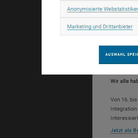
Anonymisierte Webstatistike
Young
Ma
Marketing und Drittanbieter
Weil in ver
#YOVO2020 
Zukunft wir
AUSWAHL SPEI
Menschen, 
Herausrage
Wir alle ha
Von 16. bi
Integration
Interessie
Jetzt als 