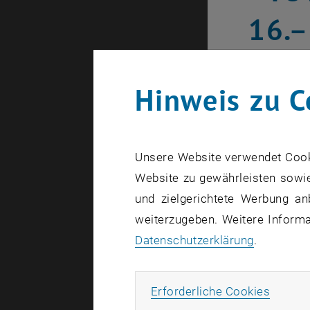
16.–
Erstellt von
PR
Hinweis zu C
Die #YO
Volunte
Unsere Website verwendet Cookie
erhalte
Website zu gewährleisten sowie
und zielgerichtete Werbung an
weiterzugeben. Weitere Informat
Die Bilder 
Datenschutzerklärung
.
Wer etwas v
Erforde
Erforderliche Cookies
den oder di