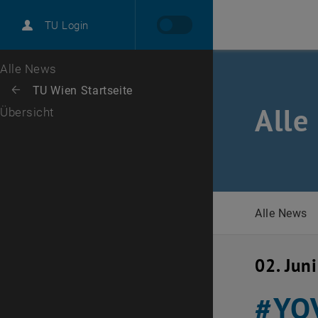
International
TU Login
Karriere
Zur 1. Menü Ebene
Alle News
Zurück zur letzten Ebene:
TU Wien Startseite
Zurück: Subseiten von TU Wien Startseite auflisten
Alle
Übersicht
Alle News
02. Jun
#YOV