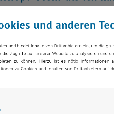
a Vesely
ookies und anderen Te
enden Montag, 15. Dezember 2014, fi
de Angehörige statt. Es gibt noch Rest
s und bindet Inhalte von Drittanbietern ein, um die gru
 die Zugriffe auf unserer Website zu analysieren und u
zu diesem Eintrag sind erst nach Login sichtbar.
bieten zu können. Hierzu ist es nötig Informationen an
ionen zu Cookies und Inhalten von Drittanbietern auf d
p behandelt zwei Themenkreise, die teilweise parallel st
eil wird eine Mitarbeiterin der Caritas, Mag. Sabine Kloi
rliche Cookies zulassen
enberatung
vorstellen und steht an diesem Nachmittag au
h nach 15:30 Uhr.
Statistik Cookies zulassen
n