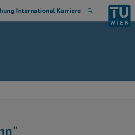
chung
International
Karriere
Suche
nn"