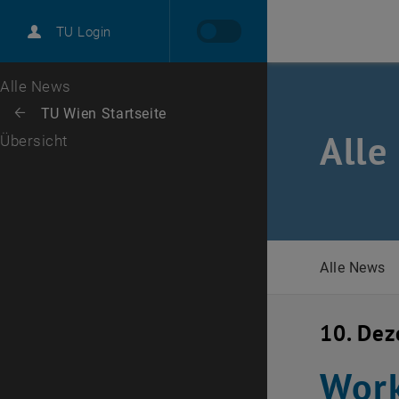
International
TU Login
Karriere
Zur 1. Menü Ebene
Alle News
Zurück zur letzten Ebene:
TU Wien Startseite
Zurück: Subseiten von TU Wien Startseite auflisten
Alle
Übersicht
Alle News
10. De
Work