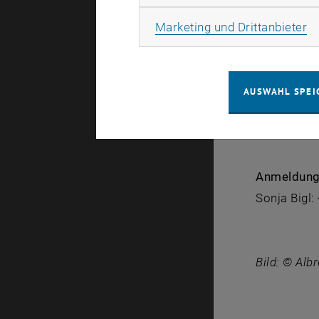
Ma
Mag. Hedwi
Marketing und Drittanbieter
und Neujah
Zeit & Ort:
AUSWAHL SPEI
15. Dezembe
Seminarrau
Anmeldung 
Sonja Bigl:
Bild: © Alb