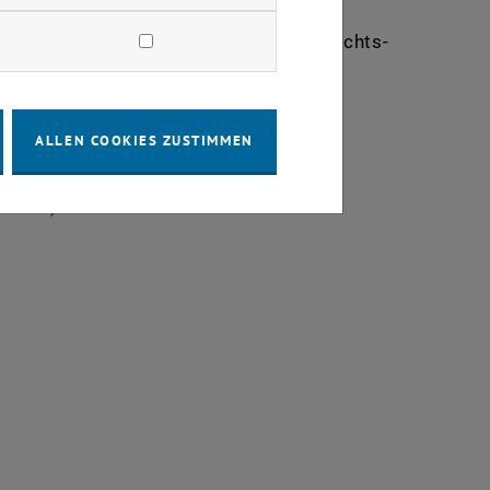
ende Angehörige gut durch die Weihnachts-
ALLEN COOKIES ZUSTIMMEN
0 Wien)