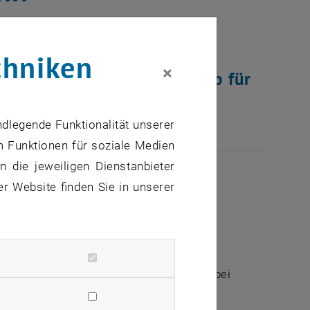
chniken
×
ndet der nächste Workshop für
plätze.
ndlegende Funktionalität unserer
m Funktionen für soziale Medien
 die jeweiligen Dienstanbieter
er Website finden Sie in unserer
attfinden:
bmüller, die Angebote der
Psychosozialen
ch für Einzelberatungen zur Verfügung, bei