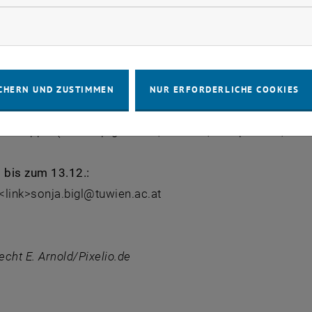
rketing Cookies zulassen
g Schnabl wird mit Tipps zum Thema
"Wie kommen pfleg
rszeit"
den zweiten Teil gestalten.
CHERN UND ZUSTIMMEN
NUR ERFORDERLICHE COOKIES
r 2014, 14:00 - 15:30 Uhr
m Kuppel (TU-Hauptgebäude, 4. Stock,Karlsplatz 13, 104
bis zum 13.12.:
 <link>sonja.bigl@tuwien.ac.at
recht E. Arnold/Pixelio.de