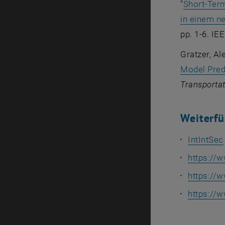
"
Short-Term
in einem n
pp. 1-6. IE
Gratzer, Al
Model Predi
Transporta
Weiterfü
IntIntSec
https://w
https://w
https://