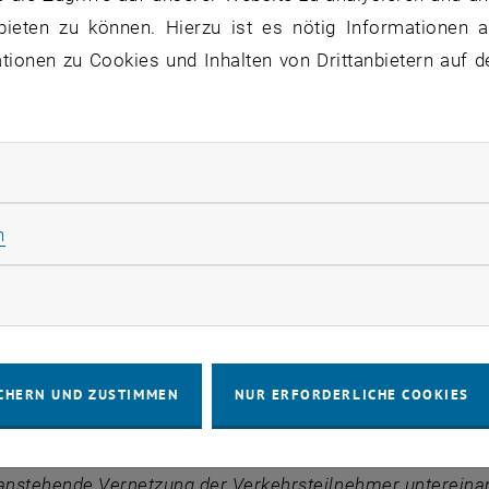
. Gesucht wurden innovative Lösungsansätze, nachhalti
bieten zu können. Hierzu ist es nötig Informationen an
 Projekte zur Unfallvermeidung bzw. Schadensvermeidung.
ionen zu Cookies und Inhalten von Drittanbietern auf d
tlichen Arbeiten erfolgte durch eine unabhängige, intern
L. Gratzer
wurde im Rahmen der Verleihung des
KFV-For
on im Zuge des FFG Forschungsprojektes Intelligent Inte
rliche Cookies zulassen
beit von Alexander L. Gratzer ist die Kombination moder
te, um städtische Kreuzungen effizienter und vor allem si
Statistik Cookies zulassen
n
hützten VerkehrsteilnehmerInnen (
Vulnerable Road Users
rketing Cookies zulassen
rerInnen), die im Straßenverkehr ein besonderes Risiko t
ndungsfälle sind z.B. die Prädiktion von Kollisionen un
llen, die Rekonfiguration der Verkehrsregelung nach eine
CHERN UND ZUSTIMMEN
NUR ERFORDERLICHE COOKIES
shub für vernetzte VTN und Verkehrsplaner. Erste Ergebn
alen Publikationen aufbereitet.
 anstehende Vernetzung der Verkehrsteilnehmer untereina