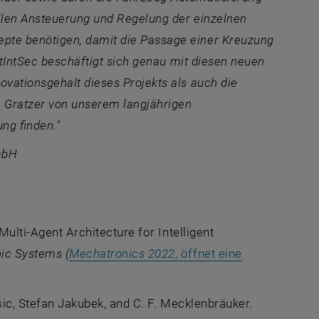
ellen Ansteuerung und Regelung der einzelnen
pte benötigen, damit die Passage einer Kreuzung
IntIntSec beschäftigt sich genau mit diesen neuen
vationsgehalt dieses Projekts als auch die
. Gratzer von unserem langjährigen
ng finden."
mbH
Multi-Agent Architecture for Intelligent
ic Systems (
Mechatronics 2022
, öffnet eine
nem neuen Fenster
sic, Stefan Jakubek, and C. F. Mecklenbräuker.