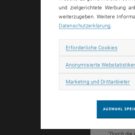
zu fördern
und zielgerichtete Werbung an
Produkte /
weiterzugeben. Weitere Informat
wissenschaf
Datenschutzerklärung
.
Alexander 
Dissertati
Erforde
Erforderliche Cookies
Ziel der Ar
Regelkonzep
Anonymisierte Webstatistike
den ungesc
Ma
Marketing und Drittanbieter
Scooter-Fah
Einige Anwe
Gefahrenste
AUSWAHL SPEI
Information
internation
"Durch die