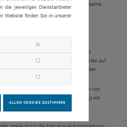
ge Präventionsmaßnahmen und/ oder wirksame
 die jeweiligen Dienstanbieter
 Die Bewertung der eingereichten
er Website finden Sie in unserer
ational besetzte Fachjury.
schungspreises 2022
für seine laufende
rsection mit dem
1. Platz
ausgezeichnet.
nster Informations-, Kommunikations- und
cherer zu gestalten. Der Fokus liegt hierbei auf
 (VRUs),
z.B. FußgängerInnen, Fahrrad, oder
ragen verletzt oder getötet zu werden.
d Verkehrsregelverletzungen, das Erkennen von
m detektierten Unfall sowie die Kreuzung als
ALLEN COOKIES ZUSTIMMEN
isse diesbezüglich wurden bereits in
nder sowie durch die Fahrzeug-Automatisierung