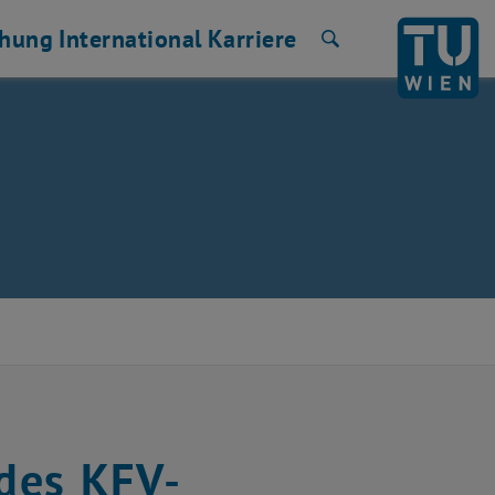
chung
International
Karriere
Suche
 des KFV-