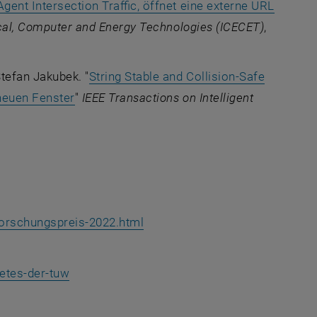
gent Intersection Traffic, öffnet eine externe URL
ster
ical, Computer and Energy Technologies (ICECET)
,
tefan Jakubek. "
String Stable and Collision-Safe
, öffnet eine externe URL in einem neuen Fe
 neuen Fenster
"
IEEE Transactions on Intelligent
forschungspreis-2022.html
etes-der-tuw