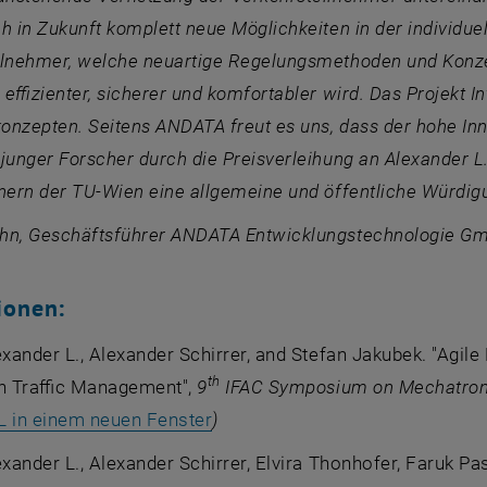
h in Zukunft komplett neue Möglichkeiten in der individu
ilnehmer, welche neuartige Regelungsmethoden und Konze
g effizienter, sicherer und komfortabler wird. Das Projekt 
nzepten. Seitens ANDATA freut es uns, dass der hohe Inno
junger Forscher durch die Preisverleihung an Alexander L
nern der TU-Wien eine allgemeine und öffentliche Würdigu
hn, Geschäftsführer ANDATA Entwicklungstechnologie G
ionen:
exander L., Alexander Schirrer, and Stefan Jakubek. "Agile 
th
on Traffic Management",
9
IFAC Symposium on Mechatron
, öffnet eine externe URL in ei
L in einem neuen Fenster
)
exander L., Alexander Schirrer, Elvira Thonhofer, Faruk Pa