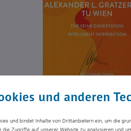
ookies und anderen Te
rleihung des KFV-Forschungspreises möchte das Kuratori
begeisterte vor den Vorhang holen, die kreativ und ambit
s und bindet Inhalte von Drittanbietern ein, um die gru
ickeln. Die Ziele sind, innovative Ideen bekanntzumache
 die Zugriffe auf unserer Website zu analysieren und u