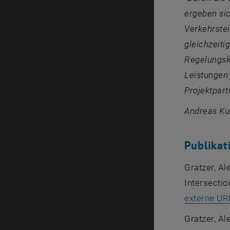
ergeben sic
Verkehrste
gleichzeiti
Regelungsko
Leistungen 
Projektpart
Andreas Ku
Publikat
Gratzer, Al
Intersecti
externe UR
Gratzer, Al