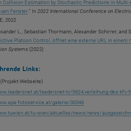
 Collision Estimation by Stochastic Predictions in Multi-A
, öffnet eine externe URL in einem neuen Fen
euen Fenster
." In
2022 International Conference on Electr
EE, 2022
exander L., Sebastian Thormann, Alexander Schirrer, and S
ctive Platoon Control, öffnet eine externe URL in einem
tion Systems
(2022)
hrende Links:
(Projekt-Webseite)
ww.leadersnet.at/leadersnet-tv/5624,verleihung-des-kfv-
ww.apa-fotoservice.at/galerie/30046
www.tuwien.at/tu-wien/aktuelles/news/news/ausgezeichn