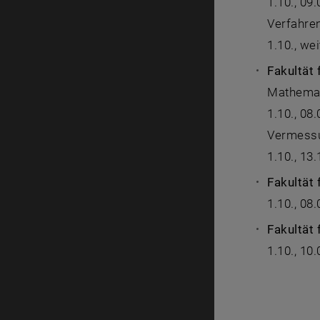
1.10., 09
Verfahre
1.10., wei
Fakultät
Mathemat
1.10., 08
Vermessu
1.10., 13.
Fakultät 
1.10., 08
Fakultät
1.10., 10