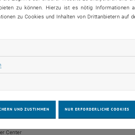
bieten zu können. Hierzu ist es nötig Informationen an
der Gruppe oder alleine, mit der Tutoriumsgruppe oder au
ionen zu Cookies und Inhalten von Drittanbietern auf d
für den Einstieg in´s Unileben und lernen Sie das Angebot
rliche Cookies zulassen
e im Freihaus
(Wiedner Hauptstraße 8-10) 1. Stock von 13
Statistik Cookies zulassen
n
rInnen:
rbeitskreis für Gleichbehandlungsfragen
rketing Cookies zulassen
stitut - E-Learning Zentrum
stitut – Internationale Bildungskooperationen
ek
CHERN UND ZUSTIMMEN
NUR ERFORDERLICHE COOKIES
Institut "integriert studieren"
ationsstelle für Frauenförderung und Gender Studies
er Center