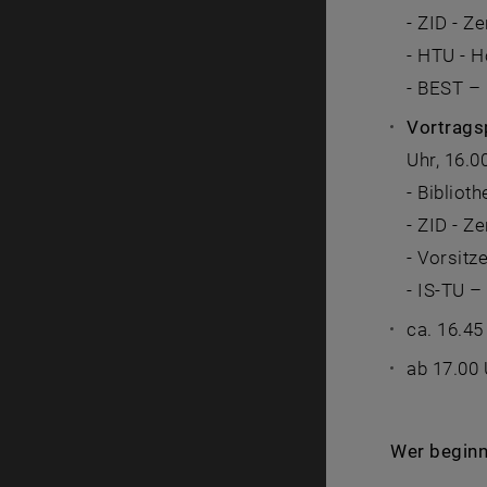
- ZID - Z
- HTU - 
- BEST –
Vortrags
Uhr, 16.0
- Biblioth
- ZID - Z
- Vorsit
- IS-TU –
ca. 16.4
ab 17.00
Wer begin