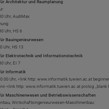
 für Architektur und Raumplanung
ur:
.00 Uhr, AudiMax
nung:
.30 Uhr, HS 6
 für Bauingenieurwesen
00 Uhr, HS 13
für Elektrotechnik und Informationstechnik
30 Uhr, EI 7
für Informatik
10.00 Uhr, <link http: www.informatik.tuwien.ac.at beginne
inn <link http: www.informatik.tuwien.ac.at prolog _blank
 für Maschinenwesen und Betriebswissenschaften
nbau, Wirtschaftsingenieurwesen-Maschinenbau: