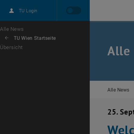
International
TU Login
Karriere
Zur 1. Menü Ebene
Alle News
Zurück zur letzten Ebene:
TU Wien Startseite
Zurück: Subseiten von TU Wien Startseite auflisten
Alle
Übersicht
Alle News
25. Se
Wel