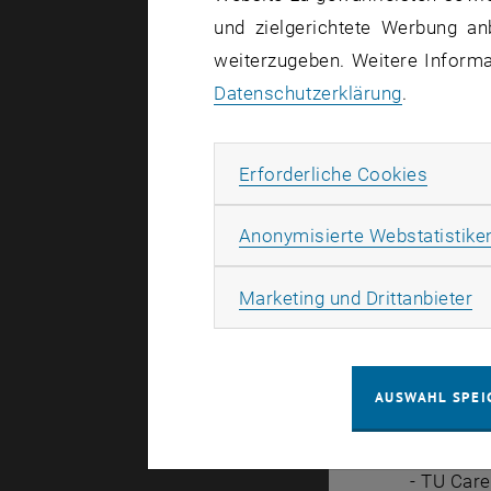
und zielgerichtete Werbung an
Egal ob in 
weiterzugeben. Weitere Informat
Nützliches 
Datenschutzerklärung
.
Erforde
Ablauf:
Erforderliche Cookies
Infomess
Anonymisierte Webstatistike
Ausstelle
- AKG - A
Ma
Marketing und Drittanbieter
- Außenin
- Außenin
- Biblioth
AUSWAHL SPEI
- IS-TU – 
- Koordin
- TU Care