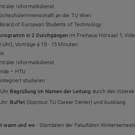
entraler Informatkdienst
HochschülerInnenschaft an der TU Wien
 Board of European Students of Technology
programm in 2 Durchgängen
im Freihaus Hörsaal 1, Vide
0 Uhr), Vorträge á 10 - 15 Minuten:
ek
entraler Informatkdienst
zende – HTU
 integriert studieren
5 Uhr
Begrüßung im Namen der Leitung
durch den Vizerekt
 Uhr:
Buffet
(Sponsor TU Career Center) und Ausklang
nt wann und wo
- Startdaten der Fakultäten Wintersemest