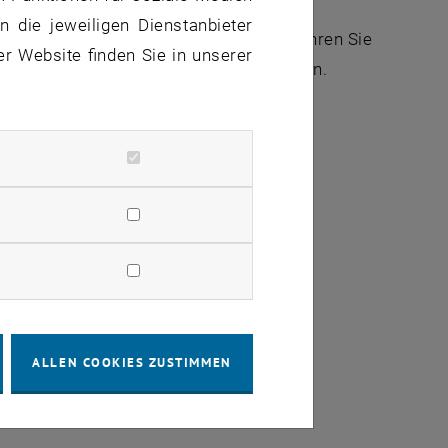
 die jeweiligen Dienstanbieter
f eigene Faust: kommen Sie vorbei, erfahren Sie
er Website finden Sie in unserer
 für Sie als StudentIn der TU Wien kennen.
.00 bis 17.00 Uhr
ALLEN COOKIES ZUSTIMMEN