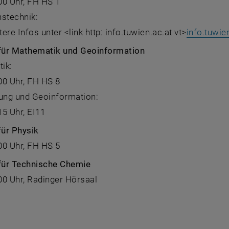
.00 Uhr, FH HS 1
nstechnik:
tere Infos unter <link http: info.tuwien.ac.at vt>
info.tuwie
 für Mathematik und Geoinformation
ik:
.00 Uhr, FH HS 8
ng und Geoinformation:
15 Uhr, EI11
für Physik
.00 Uhr, FH HS 5
 für Technische Chemie
.00 Uhr, Radinger Hörsaal