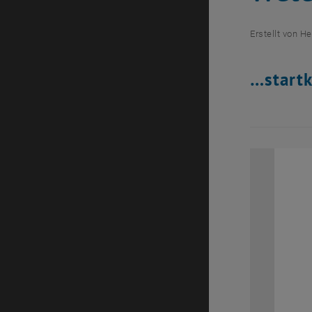
Erstellt von
He
…startk