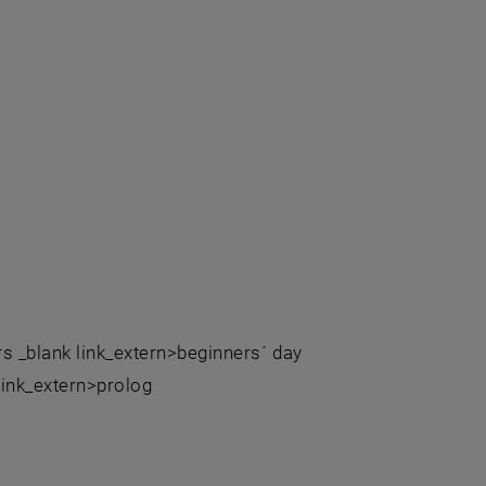
rs _blank link_extern>beginners´ day
 link_extern>prolog