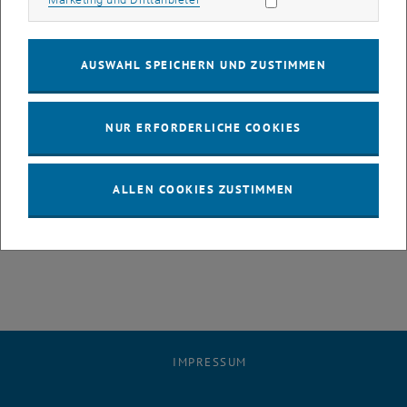
"Mister Santa" und lassen Sie sich von "Carol of the Bells"
verzaubern.
AUSWAHL SPEICHERN UND ZUSTIMMEN
Musik hat an der Technischen Universität Wien eine lange Tradition.
Die Gebrüder Strauss studierten an der Technischen Hochschule,
auf Antonio Vivaldis Grabstätte steht heute das Hauptgebäude, seit
NUR ERFORDERLICHE COOKIES
Jahren begeistert das TU Orchester die Menschen. Der TU Chor
ergänzt seit 2012 das musikalische Repertoire der TU Wien.
ALLEN COOKIES ZUSTIMMEN
Zeit & Ort:
Donnerstag, 5. Dezember 2013, ab 18:00 Uhr
Weihnachtsdorf Maria-Theresien-Platz, 1010 Wien
IMPRESSUM