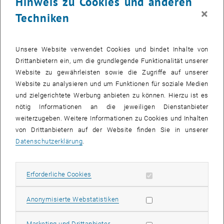
Hinweis zu Cookies und anderen
×
Techniken
Unsere Website verwendet Cookies und bindet Inhalte von
Drittanbietern ein, um die grundlegende Funktionalität unserer
Website zu gewährleisten sowie die Zugriffe auf unserer
Website zu analysieren und um Funktionen für soziale Medien
und zielgerichtete Werbung anbieten zu können. Hierzu ist es
nötig Informationen an die jeweiligen Dienstanbieter
weiterzugeben. Weitere Informationen zu Cookies und Inhalten
Bild v
von Drittanbietern auf der Website finden Sie in unserer
© Jorma Bork / Pixelio.de
Datenschutzerklärung
.
Die vorweihnachtliche Zeit kann manchmal stressig sein. Der TU
Erforderliche Cookies zulassen
Erforderliche Cookies
Chor lädt zum Innehalten ein und begibt sich auf eine musikalische
Zeitreise: Lassen Sie Ihren "Happy Day" am Weihnachtsdorf
Statistik Cookies zulassen
Anonymisierte Webstatistiken
ausklingen, während von den Dächern der beiden Museen "Fröhliche
Weihnacht überall" erschallt. Schicken Sie Ihre Geschenkeliste an
Marketing Cookies zulassen
Marketing und Drittanbieter