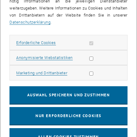
intensiven Kooperation unter Rektor Eichlseder."
nötig Informationen an die jeweiligen Dienstanbieter
weiterzugeben. Weitere Informationen zu Cookies und Inhalten
Für den frischgebackenen Präsidenten Wilfried Eichlseder bleibt das
von Drittanbietern auf der Website finden Sie in unserer
Thema Kooperation Grundlage für die gemeinsame Arbeit. "Je näher
Datenschutzerklärung
.
wir zusammenrücken desto mehr lässt sich gemeinsam auch
bewegen", so Eichlseder. "Ich denke hier konkret an eine weitere
Erforderliche Cookies zulassen
Erforderliche Cookies
Intensivierung der Kooperationen im Bereich der Anschaffung und
gemeinsamen Nutzung von Forschungsinfrastruktur, aber auch die
internationale Sichtbarkeit der technischen Universitäten
Statistik Cookies zulassen
Anonymisierte Webstatistiken
Österreichs muss nachhaltig verbessert werden", unterstreicht
Eichlseder.
Marketing Cookies zulassen
Marketing und Drittanbieter
Nach sehr erfolgreichen gemeinsamen Aktivitäten während der
Präsidentschaft von TU Graz-Rektor Harald Kainz, wie etwa dem
AUSWAHL SPEICHERN UND ZUSTIMMEN
Innovationsmarathon im Mai dieses Jahres, sollen bereits im
Herbst die nächsten gemeinsamen Projekte präsentiert werden. "In
den letzten Jahren haben sich die betriebswirtschaftlichen Institute
NUR ERFORDERLICHE COOKIES
der drei technischen Universitäten Österreichs aktiv hinsichtlich
ihrer Forschungsaktivitäten vernetzt. Durch die spezielle
thematische Ausrichtung der Techno-Ökonomie im
ALLEN COOKIES ZUSTIMMEN