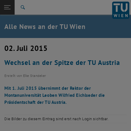
Studium
Seitennavigation öffnen
TU Login
Forschung
Suche
International
Quicklinks
Alle News an der TU Wien
Quicklinks-Menü umschalten
Karriere
Zur 1. Menü Ebene
Alle News
02. Juli 2015
Zurück zur letzten Ebene:
TU Wien Startseite
Zurück: Subseiten von TU Wien Startseite auflisten
Wechsel an der Spitze der TU Austria
Übersicht
Erstellt von
Elke Standeker
Mit 1. Juli 2015 übernimmt der Rektor der
Montanuniversität Leoben Wilfried Eichlseder die
Präsidentschaft der TU Austria.
Die Bilder zu diesem Eintrag sind erst nach Login sichtbar.