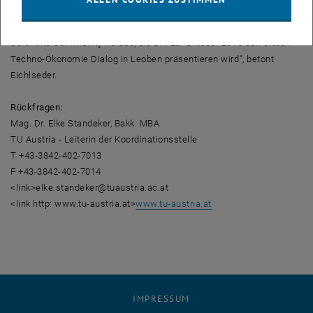
Schnittstellenbereich zwischen Technik und
Wirtschaftswissenschaften bildet sich damit eine eigenständige
Scientific Community heraus, die am 23. Oktober 2015 den ersten
Techno-Ökonomie Dialog in Leoben präsentieren wird", betont
Eichlseder.
Rückfragen:
Mag. Dr. Elke Standeker, Bakk. MBA
TU Austria - Leiterin der Koordinationsstelle
T +43-3842-402-7013
F +43-3842-402-7014
<link>elke.standeker@tuaustria.ac.at
<link http: www.tu-austria.at>
www.tu-austria.at
IMPRESSUM