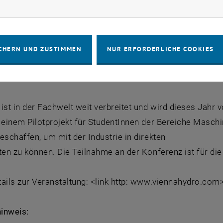
rketing Cookies zulassen
Themenstellungen zur Effizienzsteigerung und Neubauproj
ung. Das Institut für Thermodynamik und Energiewandlung
h Strömungsmaschinen forscht schon seit langem in die
CHERN UND ZUSTIMMEN
NUR ERFORDERLICHE COOKIES
iträge zum Thema „Wasserkraftanlagen und Klimawandel“ 
der des Anlagenmanagenemts – runden das Tagungsange
ist in der Fachwelt weit verbreitet und wird dieses Jahr
 einem Pilotprojekt für StudentInnen der Bereiche Maschi
eschaffen, um mit der Industrie in direkten
ten zu können. Die Teilnahme an der Konferenz ist für di
ails zur Veranstaltung: <link http: www.viennahydro.com
inweis: