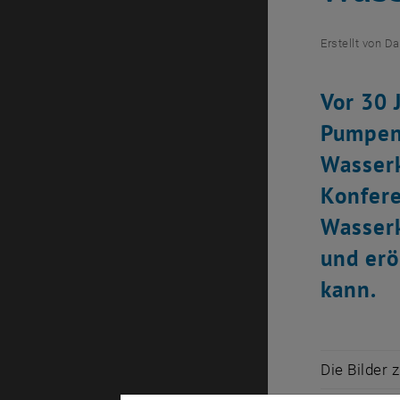
Erstellt von
Da
Vor 30 
Pumpen 
Wasserk
Konfere
Wasserk
und erö
kann.
Die Bilder 