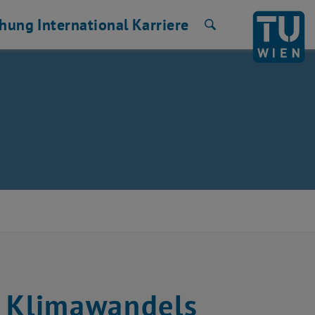
chung
International
Karriere
Suche
s Klimawandels