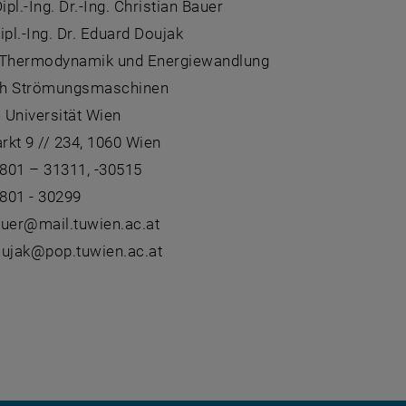
ipl.-Ing. Dr.-Ing. Christian Bauer
ipl.-Ing. Dr. Eduard Doujak
ür Thermodynamik und Energiewandlung
eich Strömungsmaschinen
 Universität Wien
kt 9 // 234, 1060 Wien
801 – 31311, -30515
801 - 30299
auer@mail.tuwien.ac.at
oujak@pop.tuwien.ac.at