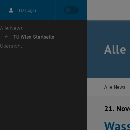
International
TU Login
Karriere
Zur 1. Menü Ebene
Alle News
Zurück zur letzten Ebene:
TU Wien Startseite
Zurück: Subseiten von TU Wien Startseite auflisten
Alle
Übersicht
Alle News
21. No
Wass