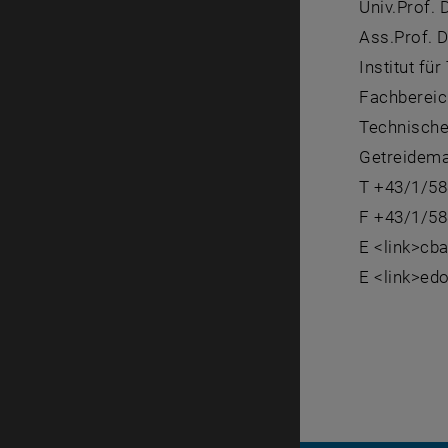
Univ.Prof. D
Ass.Prof. D
Institut f
Fachber
Technische
Getreidemar
T +43/1/58
F +43/1/58
E <link>cb
E <link>ed