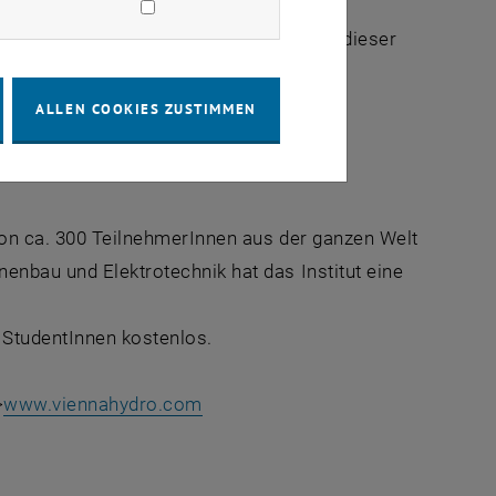
ekte bilden einen weiteren Schwerpunkt dieser
 /
sen beiden Bereichen.
ALLEN COOKIES ZUSTIMMEN
– sei es im Bereich der
bot ab.
 von ca. 300 TeilnehmerInnen aus der ganzen Welt
nenbau und Elektrotechnik hat das Institut eine
e StudentInnen kostenlos.
>
www.viennahydro.com