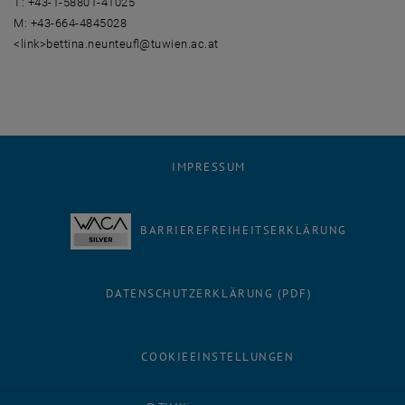
T: +43-1-58801-41025
M: +43-664-4845028
<link>bettina.neunteufl@tuwien.ac.at
IMPRESSUM
BARRIEREFREIHEITSERKLÄRUNG
DATENSCHUTZERKLÄRUNG (PDF)
COOKIEEINSTELLUNGEN
Facebook
LinkedIn
YouTube
Instagram
Bluesky