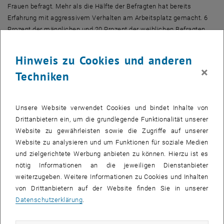
Frauen befragt. Mehr als die Hälfte der Befragten hat bereits
Erfahrung mit aggressivem Verhalten am Arbeitsplatz gemacht. 6
Prozent der männlichen und 20 Prozent der weiblichen Befragten
gelten nach wissenschaftlicher Definition als Mobbingopfer, da sie
besonders oft und über einen langen Zeitraum aggressiven
Hinweis zu Cookies und anderen
Handlungen ausgesetzt waren. Damit haben Frauen ein dreifach
×
Techniken
höheres Risiko als Mobbingopfer zu enden als ihre männlichen
Kollegen.
Unsere Website verwendet Cookies und bindet Inhalte von
Die zentrale Hypothese des Forschungsprojektes hat sich durch die
Drittanbietern ein, um die grundlegende Funktionalität unserer
Untersuchung bestätigt: Historisch bedingt ist die
Website zu gewährleisten sowie die Zugriffe auf unserer
Organisationskultur des Militärs von sehr "maskulinen" Werten
Website zu analysieren und um Funktionen für soziale Medien
geprägt (Kameradschaft, hohe Risikobereitschaft), welche
und zielgerichtete Werbung anbieten zu können. Hierzu ist es
traditionelle Geschlechterrollen verstärken und (unbewusst) die
nötig Informationen an die jeweiligen Dienstanbieter
Ablehnung von Frauen fördern. Vor allem bei Verbänden können sich
weiterzugeben. Weitere Informationen zu Cookies und Inhalten
"hypermaskuline" Subkulturen bilden. Weit weniger ist das bei
von Drittanbietern auf der Website finden Sie in unserer
Unterstützungseinheiten der Fall. Die Kaderschmieden (die
Datenschutzerklärung
.
Akademien und Schulen) weisen in dieser Studie den höchsten
Anteil an Mobbingopfern auf.