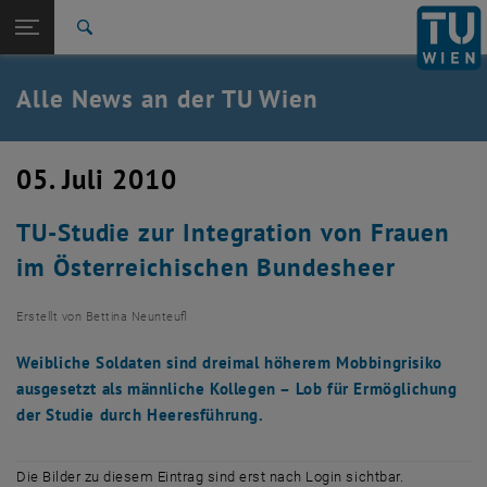
Studium
Seitennavigation öffnen
TU Login
Forschung
Suche
International
Quicklinks
Alle News an der TU Wien
Quicklinks-Menü umschalten
Karriere
Zur 1. Menü Ebene
Alle News
05. Juli 2010
Zurück zur letzten Ebene:
TU Wien Startseite
Zurück: Subseiten von TU Wien Startseite auflisten
TU-Studie zur Integration von Frauen
Übersicht
im Österreichischen Bundesheer
Erstellt von
Bettina Neunteufl
Weibliche Soldaten sind dreimal höherem Mobbingrisiko
ausgesetzt als männliche Kollegen – Lob für Ermöglichung
der Studie durch Heeresführung.
Die Bilder zu diesem Eintrag sind erst nach Login sichtbar.