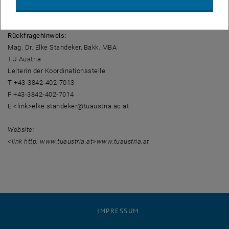
Fertigungstechnik, Tunnelnbau, Techno-Ökonomie und Informations-
und Kommunikationstechnologie identifiziert.
Rückfragehinweis:
Mag. Dr. Elke Standeker, Bakk. MBA
TU Austria
Leiterin der Koordinationsstelle
T +43-3842-402-7013
F +43-3842-402-7014
E <link>elke.standeker@tuaustria.ac.at
Website:
<link http: www.tuaustria.at>www.tuaustria.at
IMPRESSUM