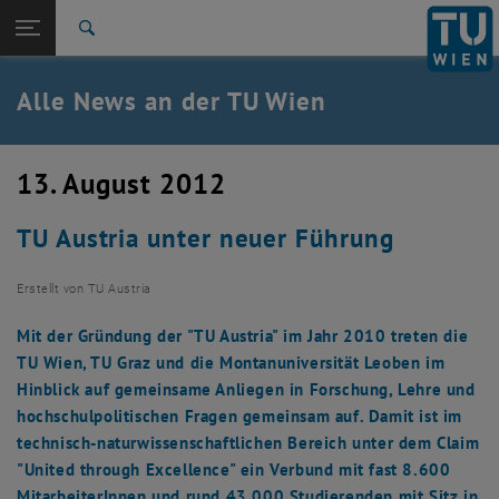
Studium
Seitennavigation öffnen
TU Login
Forschung
Suche
International
Quicklinks
Alle News an der TU Wien
Quicklinks-Menü umschalten
Karriere
Zur 1. Menü Ebene
Alle News
13. August 2012
Zurück zur letzten Ebene:
TU Wien Startseite
Zurück: Subseiten von TU Wien Startseite auflisten
TU Austria unter neuer Führung
Übersicht
Erstellt von
TU Austria
Mit der Gründung der "TU Austria" im Jahr 2010 treten die
TU Wien, TU Graz und die Montanuniversität Leoben im
Hinblick auf gemeinsame Anliegen in Forschung, Lehre und
hochschulpolitischen Fragen gemeinsam auf. Damit ist im
technisch-naturwissenschaftlichen Bereich unter dem Claim
"United through Excellence" ein Verbund mit fast 8.600
MitarbeiterInnen und rund 43.000 Studierenden mit Sitz in