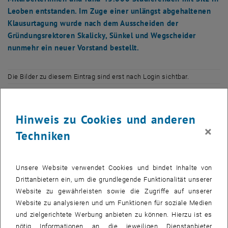
Leoben entstanden. Im Zuge einer unlängst abgehaltenen
Klausurtagung wurde nach dem Ausscheiden der
Gründungsrektoren Skalicky, Sünkel und Wegscheider
nunmehr ein neuer Vorstand bestellt.
Die Bilder zu diesem Eintrag sind erst nach Login sichtbar.
Vorstand
Hinweis zu Cookies und anderen
Zum Präsidenten wurde der Rektor der Montanuniversität Leoben,
×
Univ.Prof. Wilfried Eichlseder gewählt. Ihn vertreten als
Techniken
Vizepräsidenten o.Univ.Prof. Sabine Seidler (Rektorin der TU Wien)
und o.Univ.Prof. Harald Kainz (Rektor der TU Graz), der auch die
Funktion des Schriftführers bekleidet. Das Amt des Kassiers
Unsere Website verwendet Cookies und bindet Inhalte von
übernimmt Rektor emeritus o.Univ.Prof. Wolfhard Wegscheider (MU
Drittanbietern ein, um die grundlegende Funktionalität unserer
Leoben).
Website zu gewährleisten sowie die Zugriffe auf unserer
Website zu analysieren und um Funktionen für soziale Medien
Arbeitsprogramm
und zielgerichtete Werbung anbieten zu können. Hierzu ist es
"Wir kooperieren verstärkt in den Bereichen Forschung, Lehre und
nötig Informationen an die jeweiligen Dienstanbieter