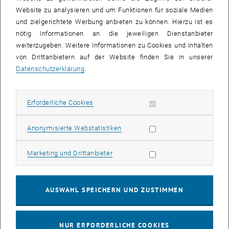
Website zu analysieren und um Funktionen für soziale Medien
und zielgerichtete Werbung anbieten zu können. Hierzu ist es
Sämtliche spätere Ein- und Zubauten der 1916 errichten Halle
nötig Informationen an die jeweiligen Dienstanbieter
wurden abgebrochen, sodass nun die ursprüngliche Nutzung sehr
weiterzugeben. Weitere Informationen zu Cookies und Inhalten
gut erkennbar ist: Im Ersten Weltkrieg diente sie mit den zwei 60 m
von Drittanbietern auf der Website finden Sie in unserer
langen Längsschiffen und einer beachtlichen Innenlichte von 18 m
Datenschutzerklärung
.
zum Bau von Luftschiffen.
Um die vorhandene historische Tragwerkskonstruktion und
Erforderliche Cookies zulassen
Erforderliche Cookies
Fundamentierung nicht weiter zu belasten, wurden die tragenden
Säulen mit einem Stahlkorsett gesichert und mit Querriegel
Statistik Cookies zulassen
Anonymisierte Webstatistiken
versteift.
Marketing Cookies zulassen
Der vorhandene Betonabbruch wird zerkleinert und damit der Boden
Marketing und Drittanbieter
verdichtet. Zusätzlich werden, da der tragfähige Untergrund rund 15
m unter der Geländeoberkante liegt, in den nächsten Wochen rund
6000 lfm Pfähle eingebaut.
AUSWAHL SPEICHERN UND ZUSTIMMEN
NUR ERFORDERLICHE COOKIES