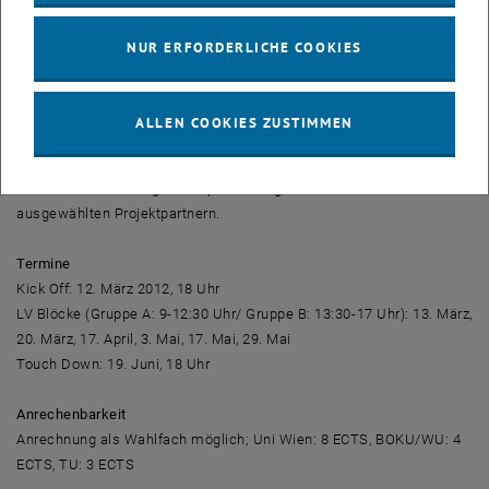
Themen und Vortragende
Klimawandel: Univ.-Prof. Dr. Helga Kromp-Kolb, BOKU
NUR ERFORDERLICHE COOKIES
Ökologische Ökonomien: Univ.-Ass. Dr. Christian Rammel, WU
Nachhaltiges Bauen und Energie: Ass.-Prof. Dr. Karin Stieldorf, TU
Sozial-ökologische Politiken: Mag. Alice Vadrot, Uni Wien
ALLEN COOKIES ZUSTIMMEN
Service Learning
Gemeinsame Lösungskonzeptionierung eines Problems mit
ausgewählten Projektpartnern.
Termine
Kick Off: 12. März 2012, 18 Uhr
LV Blöcke (Gruppe A: 9-12:30 Uhr/ Gruppe B: 13:30-17 Uhr): 13. März,
20. März, 17. April, 3. Mai, 17. Mai, 29. Mai
Touch Down: 19. Juni, 18 Uhr
Anrechenbarkeit
Anrechnung als Wahlfach möglich; Uni Wien: 8 ECTS, BOKU/WU: 4
ECTS, TU: 3 ECTS