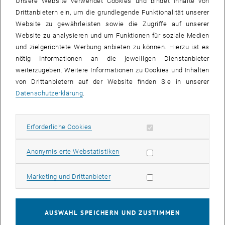
Unsere Website verwendet Cookies und bindet Inhalte von
Karin Stieldorf
stellt architektonische und technische Lösungen im
Drittanbietern ein, um die grundlegende Funktionalität unserer
Bereich Planen und Bauen vor und diskutiert deren Beitrag zur
Website zu gewährleisten sowie die Zugriffe auf unserer
Nachhaltigkeit. Abschließend wird ein kurzer Blick auf aktuelle
Website zu analysieren und um Funktionen für soziale Medien
Trends der Gebäudebewertung geworfen und zwar unter
und zielgerichtete Werbung anbieten zu können. Hierzu ist es
Berücksichtigung auch der ökonomischen Aspekte. Mag.
Alice
nötig Informationen an die jeweiligen Dienstanbieter
Vadrot
beschäftigt sich mit den Akteuren, Diskursen, Institutionen
weiterzugeben. Weitere Informationen zu Cookies und Inhalten
und Konflikten rund um Nachhaltigkeit. Das Lernziel ist, die
von Drittanbietern auf der Website finden Sie in unserer
Bedingungen, unter denen gesellschaftliche und staatliche Akteure
Datenschutzerklärung
.
sich für eine nachhaltige Entwicklung einsetzen, besser zu
verstehen.
Erforderliche Cookies zulassen
Erforderliche Cookies
Programmdaten Sommersemester 2013
Statistik Cookies zulassen
Anonymisierte Webstatistiken
Bewerbungsschluss: 3. Februar 2013
Teilnahmegebühr: Keine. Die Teilnahmekosten werden durch das
Marketing Cookies zulassen
Marketing und Drittanbieter
BMWF und andere Partner finanziert.
Bewerbung: Für die Teilnahme ist eine erfolgreiche Bewerbung unter
<link http: www.inex.org>www.inex.org vorausgesetzt.
AUSWAHL SPEICHERN UND ZUSTIMMEN