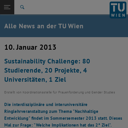
Studium
Seitennavigation öffnen
TU Login
Forschung
Suche
International
Quicklinks
Alle News an der TU Wien
Quicklinks-Menü umschalten
Karriere
Zur 1. Menü Ebene
Alle News
10. Januar 2013
Zurück zur letzten Ebene:
TU Wien Startseite
Zurück: Subseiten von TU Wien Startseite auflisten
Sustainability Challenge: 80
Übersicht
Studierende, 20 Projekte, 4
Universitäten, 1 Ziel
Erstellt von
Koordinationsstelle für Frauenforderung und Gender Studies
Die interdisziplinäre und interuniversitäre
Ringlehrveranstaltung zum Thema "Nachhaltige
Entwicklung" findet im Sommersemester 2013 statt. Dieses
Mal zur Frage: "Welche Implikationen hat das 2° Ziel".