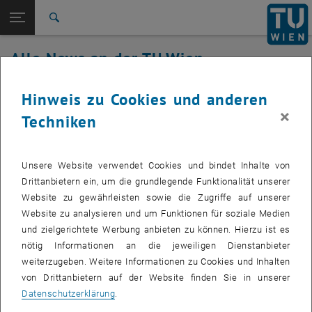
Studium
Seitennavigation öffnen
EN
TU Login
Forschung
Suche
International
Alle News an der TU Wien
Quicklinks
Quicklinks-Menü umschalten
Karriere
28. April 2021
Hinweis zu Cookies und anderen
Zur 1. Menü Ebene
Alle News
×
Techniken
Zurück zur letzten Ebene:
TU Wien Startseite
Zurück: Subseiten von TU Wien Startseite auflisten
Störung TUiScsiBackupDisk
Übersicht
Betroffenes Service: TUiScsiBackupDisk
Unsere Website verwendet Cookies und bindet Inhalte von
Drittanbietern ein, um die grundlegende Funktionalität unserer
Website zu gewährleisten sowie die Zugriffe auf unserer
Website zu analysieren und um Funktionen für soziale Medien
Betroffene Servicenehmer:
Servicenehmer von TUiScsiBackupDisk
und zielgerichtete Werbung anbieten zu können. Hierzu ist es
(Backupstorage)
nötig Informationen an die jeweiligen Dienstanbieter
Incident Status:
erkannt
weiterzugeben. Weitere Informationen zu Cookies und Inhalten
von Drittanbietern auf der Website finden Sie in unserer
TUiScsiBackupDisk ist derzeit wegen Kühlungsproblemen und zu
Datenschutzerklärung
.
hohen Temperaturen im Arsenal außer Betrieb.