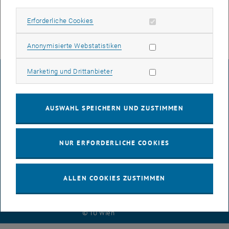
An der Behebung wird gearbeitet. Wir bedanken uns für Ihre Geduld!
Erforderliche Cookies zulassen
Erforderliche Cookies
Statistik Cookies zulassen
Anonymisierte Webstatistiken
Marketing Cookies zulassen
Marketing und Drittanbieter
IMPRESSUM
AUSWAHL SPEICHERN UND ZUSTIMMEN
BARRIEREFREIHEITSERKLÄRUNG
NUR ERFORDERLICHE COOKIES
DATENSCHUTZERKLÄRUNG (PDF)
ALLEN COOKIES ZUSTIMMEN
COOKIEEINSTELLUNGEN
© TU Wien
# 116210