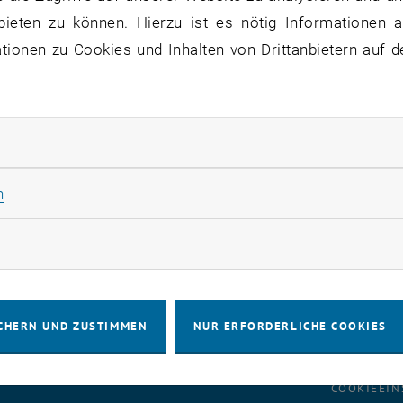
bieten zu können. Hierzu ist es nötig Informationen an
ionen zu Cookies und Inhalten von Drittanbietern auf d
 Servicenehmer:
Studierende, Mitarbeiter_innen
atus:
behoben
 ist aktuell wieder stabil, auf Basis der vorliegenden In
rliche Cookies zulassen
ht klar feststellen. Wir beobachten weiterhin und werden 
mationen bessere Aussagen tätigen zu können.
Statistik Cookies zulassen
n
rketing Cookies zulassen
CHERN UND ZUSTIMMEN
NUR ERFORDERLICHE COOKIES
IMPRESSUM
BARRIEREFREIHEITS
COOKIEEIN