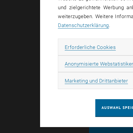
und zielgerichtete Werbung an
weiterzugeben. Weitere Informat
Betroffene
Datenschutzerklärung
.
Incident St
Das Service
Erforde
Erforderliche Cookies
Ausfall nic
mehr Infor
Anonymisierte Webstatistike
Ma
Marketing und Drittanbieter
AUSWAHL SPEI
© TU Wien
#
116210