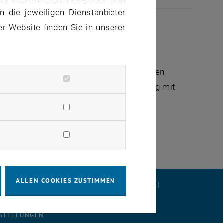
 die jeweiligen Dienstanbieter
er Website finden Sie in unserer
formationen konnten wir die Ursache für den
das Monitoring erweitern, in der Hoffnung mit
ALLEN COOKIES ZUSTIMMEN
ERKLÄRUNG
DATENSCHUTZERKLÄRUNG (PDF)
STELLUNGEN