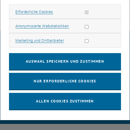
Unannehmlichkeiten.
Erforderliche Cookies zulassen
Erforderliche Cookies
Statistik Cookies zulassen
Anonymisierte Webstatistiken
Marketing Cookies zulassen
Marketing und Drittanbieter
IMPRESSUM
BARRIEREFREIHEITSERKLÄRUNG
AUSWAHL SPEICHERN UND ZUSTIMMEN
NUR ERFORDERLICHE COOKIES
DATENSCHUTZERKLÄRUNG (PDF)
ALLEN COOKIES ZUSTIMMEN
COOKIEEINSTELLUNGEN
© TU Wien
# 116210