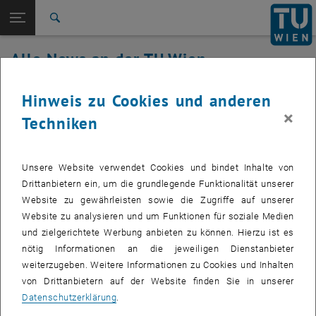
Studium
Seitennavigation öffnen
TU Login
Forschung
Suche
International
Alle News an der TU Wien
Quicklinks
Quicklinks-Menü umschalten
Karriere
04. Oktober 2022
Hinweis zu Cookies und anderen
Zur 1. Menü Ebene
Alle News
×
Techniken
Zurück zur letzten Ebene:
TU Wien Startseite
Zurück: Subseiten von TU Wien Startseite auflisten
Störung Authentifizierungsservice
Übersicht
Betroffenes Service: Authentifizierungsservice
Unsere Website verwendet Cookies und bindet Inhalte von
Drittanbietern ein, um die grundlegende Funktionalität unserer
Website zu gewährleisten sowie die Zugriffe auf unserer
Website zu analysieren und um Funktionen für soziale Medien
Betroffene Servicenehmer:
Studierende
und zielgerichtete Werbung anbieten zu können. Hierzu ist es
Incident Status:
erkannt
nötig Informationen an die jeweiligen Dienstanbieter
weiterzugeben. Weitere Informationen zu Cookies und Inhalten
Gegenwärtig kommt es bei neuen Studierenden bei der Passwort-
von Drittanbietern auf der Website finden Sie in unserer
Änderung des TUaccounts zu Problemen. Wir melden uns sobald
Datenschutzerklärung
.
wie möglich mit Updates und entschuldigen uns für die