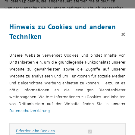
milderen Epidemie, die länger dauert, sterben meist deutlich
weniger Menschen als bei einem heftigen Ausbruch, der rascher
wieder vorbei ist.“
Hinweis zu Cookies und anderen
Genau deshalb ist es wichtig, auf Hygiene zu achten und auf
unnötige Kontakte zu verzichten, besonders wenn man zur
×
Techniken
Risikogruppe gehört. „Schon mit sehr einfachen Rechenmodellen
können wir zeigen: Wenn man die Anzahl der Kontakte nur um 25 %
reduziert, sinkt die Höhe des
Peaks
auf 58 % ab, würde man sie um
Unsere Website verwendet Cookies und bindet Inhalte von
50 % reduzieren sinkt der
Peak
auf unter 30 %“, berichtet Martin
Drittanbietern ein, um die grundlegende Funktionalität unserer
Bicher, der das Modell mit aufgebaut hat.
Website zu gewährleisten sowie die Zugriffe auf unserer
Website zu analysieren und um Funktionen für soziale Medien
Allerdings ist Kontakt nicht gleich Kontakt: Das Computermodell
und zielgerichtete Werbung anbieten zu können. Hierzu ist es
kann auch für unterschiedliche Menschen unterschiedliche
nötig Informationen an die jeweiligen Dienstanbieter
Kontaktnetzwerke berechnen. Wenn man etwa
weiterzugeben. Weitere Informationen zu Cookies und Inhalten
Hochrisikopatient_innen und Einsatzkräfte besonders gut schützt,
von Drittanbietern auf der Website finden Sie in unserer
nützt das besonders viel. Die aktuellen Simulationsergebnisse
Datenschutzerklärung
.
zeigen, dass sich der
Peak
der Krankheit dadurch sogar noch stärker
reduzieren lässt.
Gerade Menschen, die Kontakt zu Hochrisikopersonen haben, etwa
Erforderliche Cookies zulassen
Erforderliche Cookies