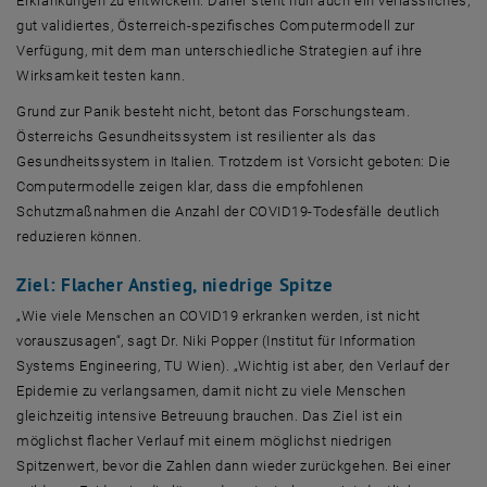
Erkrankungen zu entwickeln. Daher steht nun auch ein verlässliches,
gut validiertes, Österreich-spezifisches Computermodell zur
Verfügung, mit dem man unterschiedliche Strategien auf ihre
Wirksamkeit testen kann.
Grund zur Panik besteht nicht, betont das Forschungsteam.
Österreichs Gesundheitssystem ist resilienter als das
Gesundheitssystem in Italien. Trotzdem ist Vorsicht geboten: Die
Computermodelle zeigen klar, dass die empfohlenen
Schutzmaßnahmen die Anzahl der COVID19-Todesfälle deutlich
reduzieren können.
Ziel: Flacher Anstieg, niedrige Spitze
„Wie viele Menschen an COVID19 erkranken werden, ist nicht
vorauszusagen“, sagt Dr. Niki Popper (Institut für
Information
Systems Engineering
, TU Wien). „Wichtig ist aber, den Verlauf der
Epidemie zu verlangsamen, damit nicht zu viele Menschen
gleichzeitig intensive Betreuung brauchen. Das Ziel ist ein
möglichst flacher Verlauf mit einem möglichst niedrigen
Spitzenwert, bevor die Zahlen dann wieder zurückgehen. Bei einer