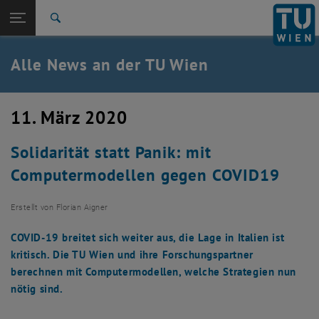
Studium
Seitennavigation öffnen
TU Login
Forschung
Suche
International
Quicklinks
Alle News an der TU Wien
Quicklinks-Menü umschalten
Karriere
Zur 1. Menü Ebene
Alle News
11. März 2020
Zurück zur letzten Ebene:
TU Wien Startseite
Zurück: Subseiten von TU Wien Startseite auflisten
Solidarität statt Panik: mit
Übersicht
Computermodellen gegen COVID19
Erstellt von
Florian Aigner
COVID-19 breitet sich weiter aus, die Lage in Italien ist
kritisch. Die TU Wien und ihre Forschungspartner
berechnen mit Computermodellen, welche Strategien nun
nötig sind.