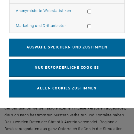
pflegende Angehörige, sollten so weit wie möglich aus dem System
genommen werden und auf risikoreiche Kontakte verzichten.
Statistik Cookies zulassen
Anonymisierte Webstatistiken
Inwieweit Veranstaltungen abgesagt werden, ist momentan noch
schwer zu sagen. „Daran rechnen wir derzeit, Ergebnisse erwarten
Marketing Cookies zulassen
Marketing und Drittanbieter
wir im Lauf der Woche. Risikopersonen sollten Großveranstaltungen
eher meiden“, sagt Niki Popper.
AUSWAHL SPEICHERN UND ZUSTIMMEN
Solidarität rettet Leben
„Was wir jetzt in erster Linie brauchen ist Solidarität, sowohl
regional als auch zwischen verschiedenen Ländern“, betont Niki
NUR ERFORDERLICHE COOKIES
Popper. „Egoismus bringt niemandem etwas. Wir hören von
Krankenhäusern, in denen Mundschutzmasken gestohlen werden.
Genau das ist das Verhalten, das Menschenleben gefährdet.“
ALLEN COOKIES ZUSTIMMEN
Die Computermodelle, mit denen nun verschiedene COVID19-
Ausbreitungsszenarien berechnet werden, sind agentenbasiert – in
der Simulation werden also einzelne virtuelle Personen abgebildet,
die sich nach bestimmten Mustern verhalten und Kontakte haben.
Dazu werden Daten der Statistik Austria verwendet. Regionale
Bevölkerungsdaten aus ganz Österreich fließen in die Simulation