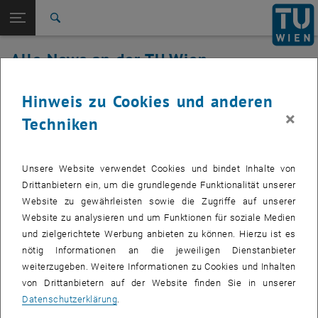
Studium
Seitennavigation öffnen
EN
TU Login
Forschung
Suche
International
Alle News an der TU Wien
Quicklinks
Quicklinks-Menü umschalten
Karriere
09. Dezember 2022
Hinweis zu Cookies und anderen
Zur 1. Menü Ebene
Alle News
×
Techniken
Zurück zur letzten Ebene:
TU Wien Startseite
Zurück: Subseiten von TU Wien Startseite auflisten
Service Center Öffnungszeiten
Übersicht
Erstellt von
Angelika Müller
Unsere Website verwendet Cookies und bindet Inhalte von
Drittanbietern ein, um die grundlegende Funktionalität unserer
Erreichbarkeit während der Betriebseinschränkungen
Website zu gewährleisten sowie die Zugriffe auf unserer
Website zu analysieren und um Funktionen für soziale Medien
und zielgerichtete Werbung anbieten zu können. Hierzu ist es
nötig Informationen an die jeweiligen Dienstanbieter
Das Service Center ist während der Betriebseinschränkung vom
weiterzugeben. Weitere Informationen zu Cookies und Inhalten
19.12.2022 - 8.1.2023 für den direkten Kundenkontakt geschlossen.
von Drittanbietern auf der Website finden Sie in unserer
Tel. Erreichbarkeit nur MO-FR (werktags) zwischen 9:00 und 13:00
Datenschutzerklärung
.
Uhr.