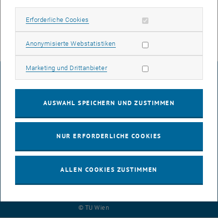
Schriftliche Anfragen werden in der Zeit MO-FR (werktags) zwischen
8:00 und 16:00 Uhr beantwortet.
Erforderliche Cookies zulassen
Erforderliche Cookies
Statistik Cookies zulassen
Anonymisierte Webstatistiken
Marketing Cookies zulassen
Marketing und Drittanbieter
IMPRESSUM
AUSWAHL SPEICHERN UND ZUSTIMMEN
BARRIEREFREIHEITSERKLÄRUNG
NUR ERFORDERLICHE COOKIES
DATENSCHUTZERKLÄRUNG (PDF)
ALLEN COOKIES ZUSTIMMEN
COOKIEEINSTELLUNGEN
© TU Wien
# 116210