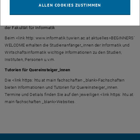
<link http: www.tuwien.ac.at dle barrierefrei alte_seiten>Barrierefrei
ALLEN COOKIES ZUSTIMMEN
Studieren
BEGINNERS´ WELCOME-Begrüßung und Informationsveranstaltung
der Fakultät für Informatik
Beim <link http: www.informatik.tuwien.ac.at aktuelles>BEGINNERS´
WELCOME erhalten die Studienanfänger_innen der Informatik und
Wirtschaftsinformatik wichtige Informationen zu den Studien,
Instituten, Personen u.v.m.
Tutorien für Quereinsteiger_innen
Die <link https: htu.at main fachschaften _blank>Fachschaften
bieten Informationen und Tutorien für Quereinsteiger_innen.
Termine und Detials finden Sie auf den jeweiligen <link https: htu.at
main fachschaften _blank>Websites.