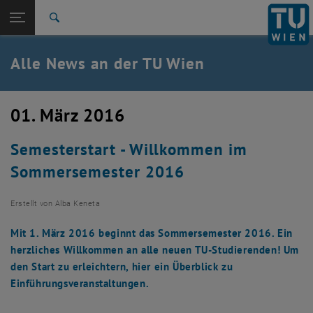
Studium
Seitennavigation öffnen
TU Login
Forschung
Suche
International
Quicklinks
Alle News an der TU Wien
Quicklinks-Menü umschalten
Karriere
Zur 1. Menü Ebene
Alle News
01. März 2016
Zurück zur letzten Ebene:
TU Wien Startseite
Zurück: Subseiten von TU Wien Startseite auflisten
Semesterstart - Willkommen im
Übersicht
Sommersemester 2016
Erstellt von
Alba Keneta
Mit 1. März 2016 beginnt das Sommersemester 2016. Ein
herzliches Willkommen an alle neuen TU-Studierenden! Um
den Start zu erleichtern, hier ein Überblick zu
Einführungsveranstaltungen.