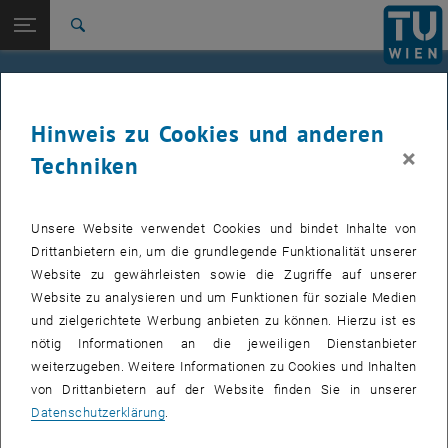
Studium
Seitennavigation öffnen
EN
TU Login
Forschung
Suche
International
Quicklinks
Alle News an der TU Wien
Quicklinks-Menü umschalten
Karriere
Hinweis zu Cookies und anderen
Zur 1. Menü Ebene
Alle News
×
11. Oktober 2007
Techniken
Zurück zur letzten Ebene:
TU Wien Startseite
Zurück: Subseiten von TU Wien Startseite auflisten
Research Highlight: Die Geburt eines
Übersicht
Unsere Website verwendet Cookies und bindet Inhalte von
Photons
Drittanbietern ein, um die grundlegende Funktionalität unserer
Website zu gewährleisten sowie die Zugriffe auf unserer
Wie das Journal NATURE in seiner Ausgabe vom 11. Oktober
Website zu analysieren und um Funktionen für soziale Medien
2007 (Band 449 Nr. 7163) berichtet, ist es ForscherInnen
und zielgerichtete Werbung anbieten zu können. Hierzu ist es
der Technischen Universität (TU) Wien erstmalig gelungen,
nötig Informationen an die jeweiligen Dienstanbieter
den zeitlichen Verlauf der stimulierten Emission in einem
weiterzugeben. Weitere Informationen zu Cookies und Inhalten
Laser zu beobachten.
von Drittanbietern auf der Website finden Sie in unserer
Datenschutzerklärung
.
Josef Kröll, Juraj Darmo, Sukhdeep S. Dhillon, Xavier Marcadet,