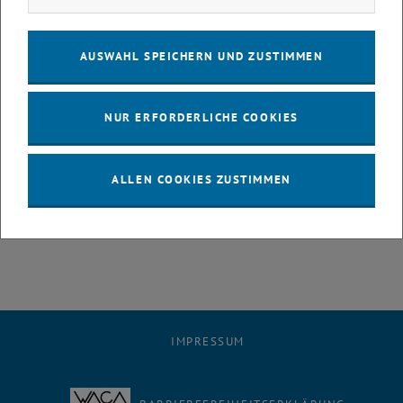
Räume inklusive der Alternativangebote finden Sie online unter <link
http: www.tuwien.ac.at semesterstart
_blank>www.tuwien.ac.at/semesterstart
AUSWAHL SPEICHERN UND ZUSTIMMEN
Beachten Sie auch die Hinweise direkt auf den
Lehrveranstaltungsseiten!
NUR ERFORDERLICHE COOKIES
Sollte trotz aller Vorbereitungen etwas nicht ganz rund laufen, sind
einerseits die Kolleginnen und Kollegen vor Ort ansprechbar bzw.
können Sie uns via <link>semesterstart@tuwien.ac.at kontaktieren.
ALLEN COOKIES ZUSTIMMEN
Einen angenehmen Start in das Wintersemester 2014/15!
IMPRESSUM