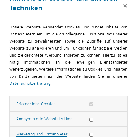
×
Die Bilder zu diesem Eintrag sind erst nach Login sichtbar.
Techniken
Räume wurden adaptiert und/oder umbenannt, andere Hörsäle und
Unsere Website verwendet Cookies und bindet Inhalte von
Seminarräume befinden sich noch in der Fertigstellung. Um
Drittanbietern ein, um die grundlegende Funktionalität unserer
trotzdem einen reibungslosen Start ins neue Semester zu
Website zu gewährleisten sowie die Zugriffe auf unserer
garantieren, wurden Alternativmöglichkeiten wie Übertragungen in
Website zu analysieren und um Funktionen für soziale Medien
andere Räume (<link http: teachingsupport.tuwien.ac.at lecturetube
und zielgerichtete Werbung anbieten zu können. Hierzu ist es
_blank>
teachingsupport.tuwien.ac.at/lecturetube/
) oder
nötig Informationen an die jeweiligen Dienstanbieter
Ausweichquartiere organisiert.
weiterzugeben. Weitere Informationen zu Cookies und Inhalten
Zusätzlich steht ab 1. Oktober der Ordnerdienst der GuT mit Vor-Ort-
von Drittanbietern auf der Website finden Sie in unserer
Hinweisen parat.
Datenschutzerklärung
.
Wenn ein Saal voll ist, gibt es eine Alternativmöglichkeit, wie Sie die
Lehrveranstaltung trotzdem nicht verpassen. Berücksichtigen Sie
Erforderliche Cookies zulassen
Erforderliche Cookies
jedenfalls eventuelle zusätzliche Wegzeiten in Ihrer Tagesplanung.
Gemeinsam schaffen wir einen reibungslosen Semesterstart, wir
Statistik Cookies zulassen
Anonymisierte Webstatistiken
bedanken uns jetzt schon für die Zusammenarbeit.
Marketing Cookies zulassen
Marketing und Drittanbieter
Die Gesamtübersicht aller betroffener Lehrveranstaltungen und