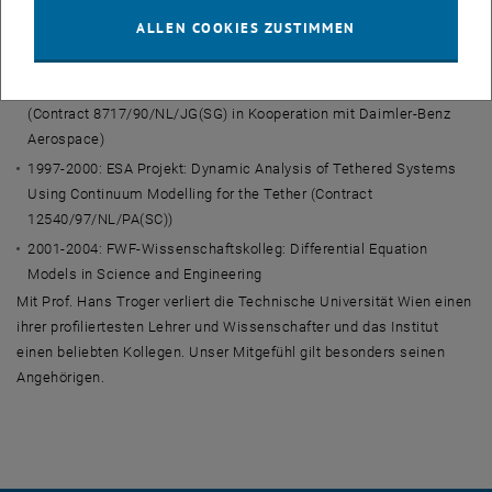
1985-2001: Vier aufeinanderfolgende FWF Projekte P5519, P7003,
ALLEN COOKIES ZUSTIMMEN
P10705-MAT und P13131-MAT mit dem Titel: Application of
Nonlinear Stability Theory to Engineering Problems
1990-1995: ESA Projekt: Dynamical Analysis of Tethered Systems
(Contract 8717/90/NL/JG(SG) in Kooperation mit Daimler-Benz
Aerospace)
1997-2000: ESA Projekt: Dynamic Analysis of Tethered Systems
Using Continuum Modelling for the Tether (Contract
12540/97/NL/PA(SC))
2001-2004: FWF-Wissenschaftskolleg: Differential Equation
Models in Science and Engineering
Mit Prof. Hans Troger verliert die Technische Universität Wien einen
ihrer profiliertesten Lehrer und Wissenschafter und das Institut
einen beliebten Kollegen. Unser Mitgefühl gilt besonders seinen
Angehörigen.