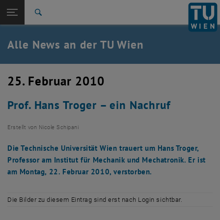
Studium
Seitennavigation öffnen
TU Login
Forschung
Suche
International
Quicklinks
Alle News an der TU Wien
Quicklinks-Menü umschalten
Karriere
Zur 1. Menü Ebene
Alle News
25. Februar 2010
Zurück zur letzten Ebene:
TU Wien Startseite
Zurück: Subseiten von TU Wien Startseite auflisten
Prof. Hans Troger – ein Nachruf
Übersicht
Erstellt von
Nicole Schipani
Die Technische Universität Wien trauert um Hans Troger,
Professor am Institut für Mechanik und Mechatronik. Er ist
am Montag, 22. Februar 2010, verstorben.
Die Bilder zu diesem Eintrag sind erst nach Login sichtbar.