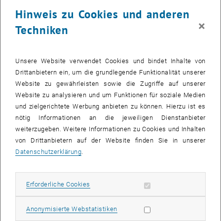
Hinweis zu Cookies und anderen
Bereitschaft, den
Lebensmittelpunkt nach Wien
zu verlegen (Vor-
×
Ort-Präsenz)
Techniken
Ausbildung in einer Ingenieurwissenschaft, mit Vertiefung
Wasserwirtschaft bevorzugt
Unsere Website verwendet Cookies und bindet Inhalte von
Expertise in der Grundlagenforschung zu hydrologischen
Drittanbietern ein, um die grundlegende Funktionalität unserer
Prozessen und hydrologischen Extremen (Hochwasser, Dürren)
Website zu gewährleisten sowie die Zugriffe auf unserer
ausgewiesen durch Publikationen in international führenden
Website zu analysieren und um Funktionen für soziale Medien
Fachzeitschriften
und zielgerichtete Werbung anbieten zu können. Hierzu ist es
Erfahrung in der Entwicklung mathematischer Modelle des
nötig Informationen an die jeweiligen Dienstanbieter
Wasserkreislaufs
weiterzugeben. Weitere Informationen zu Cookies und Inhalten
Interesse an der Messung und Analyse hydrologischer Prozesse
von Drittanbietern auf der Website finden Sie in unserer
im Rahmen von HOAL
Datenschutzerklärung
.
Erfahrung in der akademischen Lehre in den Bereichen
hydrologische Prozesse und Wasserbewirtschaftung
Fähigkeit, Grundlagenforschung mit praktischen
Erforderliche Cookies zulassen
Erforderliche Cookies
ingenieurtechnischen Anwendungen zu verbinden, und Interesse
an der interdisziplinären Systemanalyse
Statistik Cookies zulassen
Anonymisierte Webstatistiken