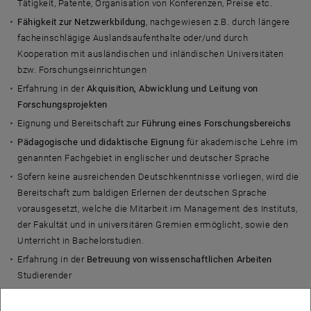
Tätigkeit, Patente, Organisation von Konferenzen, Preise etc.
Fähigkeit zur Netzwerkbildung
, nachgewiesen z.B. durch längere
facheinschlägige Auslandsaufenthalte oder/und durch
Kooperation mit ausländischen und inländischen Universitäten
bzw. Forschungseinrichtungen
Erfahrung in der
Akquisition, Abwicklung und Leitung von
Forschungsprojekten
Eignung und Bereitschaft zur
Führung eines Forschungsbereichs
Pädagogische und didaktische Eignung
für akademische Lehre im
genannten Fachgebiet in englischer und deutscher Sprache
Sofern keine ausreichenden Deutschkenntnisse vorliegen, wird die
Bereitschaft zum baldigen Erlernen der deutschen Sprache
vorausgesetzt, welche die Mitarbeit im Management des Instituts,
der Fakultät und in universitären Gremien ermöglicht, sowie den
Unterricht in Bachelorstudien.
Erfahrung in der
Betreuung von wissenschaftlichen Arbeiten
Studierender
Sozial- und Genderkompetenz
sowie Erfahrung im Bereich der
Nachwuchs- und Frauenförderung