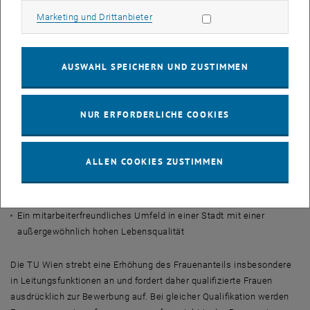
Wir bieten:
Marketing Cookies zulassen
Marketing und Drittanbieter
Exzellente Arbeitsbedingungen in einem attraktiven
Forschungsumfeld
Ein attraktives Gehalt und andere Zusatzleistungen (
Benefits
)
AUSWAHL SPEICHERN UND ZUSTIMMEN
Finanzielle Unterstützung der Forschungsaktivitäten in den ersten
Jahren (Geräteausstattung etc.)
NUR ERFORDERLICHE COOKIES
Unterstützung bei der Übersiedlung nach Wien
Dual Career Advice
, das Partner_innen und Familien der an die TU
Wien berufenen Universitätsprofessor_innen verschiedene
ALLEN COOKIES ZUSTIMMEN
individuell auf ihre Situation abgestimmte
Unterstützungsangebote anbietet, um den Wechsel an die TU
Wien zu erleichtern.
Ein mitarbeiterfreundliches Umfeld in einer Stadt mit einer
außergewöhnlich hohen Lebensqualität
Die TU Wien strebt eine Erhöhung des Frauenanteils insbesondere
in Leitungsfunktionen an und fordert daher qualifizierte Frauen
ausdrücklich zur Bewerbung auf. Bei gleicher Qualifikation werden