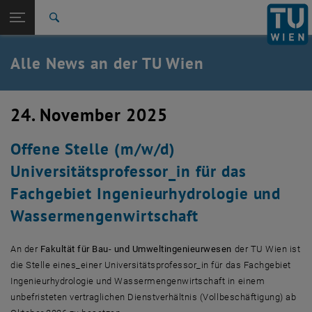
Studium
Seitennavigation öffnen
EN
TU Login
Forschung
Suche
International
Quicklinks
Alle News an der TU Wien
Quicklinks-Menü umschalten
Karriere
Zur 1. Menü Ebene
Alle News
24. November 2025
Zurück zur letzten Ebene:
TU Wien Startseite
Zurück: Subseiten von TU Wien Startseite auflisten
Offene Stelle (m/w/d)
Übersicht
Universitätsprofessor_in für das
Fachgebiet Ingenieurhydrologie und
Wassermengenwirtschaft
An der
Fakultät für Bau- und Umweltingenieurwesen
der TU Wien ist
die Stelle eines_einer Universitätsprofessor_in für das Fachgebiet
Ingenieurhydrologie und Wassermengenwirtschaft in einem
unbefristeten vertraglichen Dienstverhältnis (Vollbeschäftigung) ab