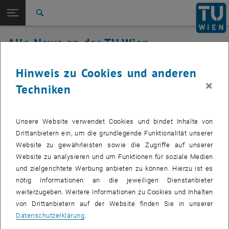
Studium
Seitennavigation öffnen
TU Login
Forschung
Suche
International
Alle News an der TU Wien
Quicklinks
Quicklinks-Menü umschalten
Karriere
27. Juni 2019
Hinweis zu Cookies und anderen
Zur 1. Menü Ebene
Alle News
×
Techniken
Zurück zur letzten Ebene:
TU Wien Startseite
Zurück: Subseiten von TU Wien Startseite auflisten
NI LabVIEW 2018 Fall für
Übersicht
Win/Mac/Lnx (de/en)
Unsere Website verwendet Cookies und bindet Inhalte von
Drittanbietern ein, um die grundlegende Funktionalität unserer
Erstellt von
Simon Bernhard
Website zu gewährleisten sowie die Zugriffe auf unserer
Die neue Produktversion steht allen registrierten
Website zu analysieren und um Funktionen für soziale Medien
Lizenznehmern ab sofort auf dem Software Server -
und zielgerichtete Werbung anbieten zu können. Hierzu ist es
swd.tuwien.ac.at - zur Verfügung.
nötig Informationen an die jeweiligen Dienstanbieter
weiterzugeben. Weitere Informationen zu Cookies und Inhalten
von Drittanbietern auf der Website finden Sie in unserer
Datenschutzerklärung
.
Die neue Produktversion steht allen registrierten Lizenznehmern ab