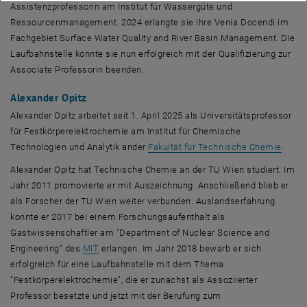
Assistenzprofessorin am Institut für Wassergüte und
Ressourcenmanagement. 2024 erlangte sie ihre Venia Docendi im
Fachgebiet
Surface Water Quality and River Basin Management
. Die
Laufbahnstelle konnte sie nun erfolgreich mit der Qualifizierung zur
Associate
Professorin beenden.
Alexander Opitz
Alexander Opitz arbeitet seit 1. April 2025 als Universitätsprofessor
für Festkörperelektrochemie am Institut für Chemische
Technologien und Analytik ander
Fakultät für Technische Chemie
.
Alexander Opitz hat Technische Chemie an der TU Wien studiert. Im
Jahr 2011 promovierte er mit Auszeichnung. Anschließend blieb er
als Forscher der TU Wien weiter verbunden. Auslandserfahrung
konnte er 2017 bei einem Forschungsaufenthalt als
Gastwissenschaftler am "
Department of Nuclear Science and
, öffnet eine externe URL in einem neuen Fenster
Engineering
“ des
MIT
erlangen. Im Jahr 2018 bewarb er sich
erfolgreich für eine Laufbahnstelle mit dem Thema
"Festkörperelektrochemie", die er zunächst als Assoziierter
Professor besetzte und jetzt mit der Berufung zum