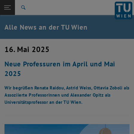
Studium
Seitennavigation öffnen
TU Login
Forschung
Suche
International
Quicklinks
Alle News an der TU Wien
Quicklinks-Menü umschalten
Karriere
Zur 1. Menü Ebene
Alle News
16. Mai 2025
Zurück zur letzten Ebene:
TU Wien Startseite
Zurück: Subseiten von TU Wien Startseite auflisten
Neue Professuren im April und Mai
Übersicht
2025
Wir begrüßen Renata Raidou, Astrid Weiss, Ottavia Zoboli als
Assoziierte Professorinnen und Alexander Opitz als
Universitätsprofessor an der TU Wien.