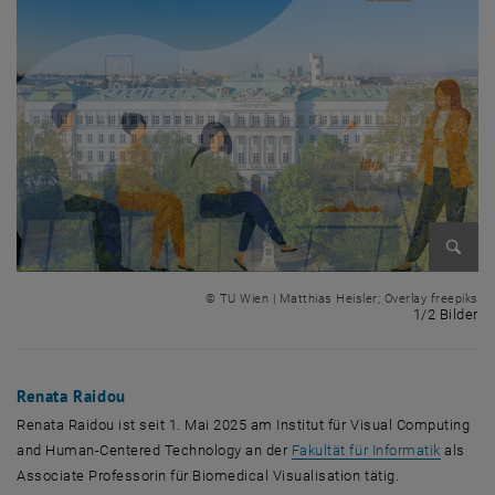
Bild v
© TU Wien | Matthias Heisler; Overlay freepiks
1 
1/2 Bilder
Renata Raidou
Renata Raidou ist seit 1. Mai 2025 am Institut für
Visual Computing
, öffnet
and Human-Centered Technology
an der
Fakultät für Informatik
als
Associate
Professorin für
Biomedical Visualisation
tätig.