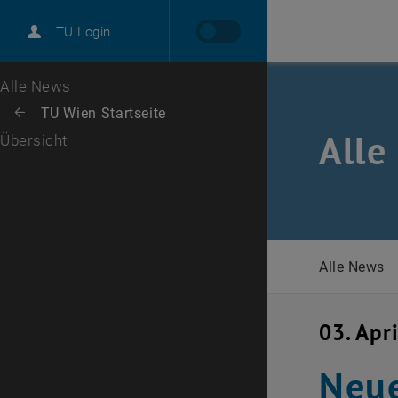
International
TU Login
Karriere
Zur 1. Menü Ebene
Alle News
Zurück zur letzten Ebene:
TU Wien Startseite
Zurück: Subseiten von TU Wien Startseite auflisten
Alle
Übersicht
Alle News
03. Apr
Neue