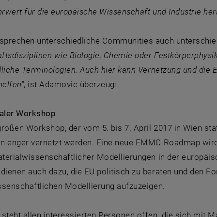
wert für die europäische Wissenschaft und Industrie her
prechen unterschiedliche Communities auch unterschied
ftsdisziplinen wie Biologie, Chemie oder Festkörperphys
dliche Terminologien. Auch hier kann Vernetzung und die 
helfen"
, ist Adamovic überzeugt.
naler Workshop
roßen Workshop, der vom 5. bis 7. April 2017 in Wien statt
n enger vernetzt werden. Eine neue EMMC Roadmap wird en
terialwissenschaftlicher Modellierungen in der europäi
ienen auch dazu, die EU politisch zu beraten und den Fo
ssenschaftlichen Modellierung aufzuzeigen.
teht allen interessierten Personen offen, die sich mit 