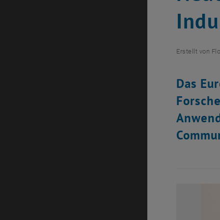
Indu
Erstellt von
Fl
Das Eur
Forsche
Anwendu
Commun