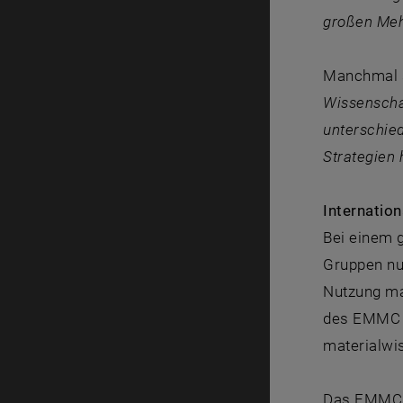
großen Mehr
Manchmal s
Wissenscha
unterschie
Strategien 
Internatio
Bei einem g
Gruppen nu
Nutzung ma
des EMMC d
materialwi
Das EMMC s