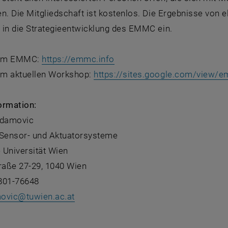
n. Die Mitgliedschaft ist kostenlos. Die Ergebnisse von 
 in die Strategieentwicklung des EMMC ein.
, öffnet eine externe URL in
zum EMMC:
https://emmc.info
m aktuellen Workshop:
https://sites.google.com/view/
ormation:
Adamovic
r Sensor- und Aktuatorsysteme
 Universität Wien
aße 27-29, 1040 Wien
801-76648
ovic
@
tuwien.ac.at