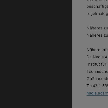
beschäftige
regelmäßig
Näheres 
Näheres zu
Nähere Inf
Dr. Nadja 
Institut fü
Technische
Gußhausstr
T +43-1-58
nadja.adam