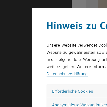
Hinweis zu C
EMMC-Leiter
EMMC-Leite
Unsere Website verwendet Cookie
In der Mate
Website zu gewährleisten sowie
materialwi
und zielgerichtete Werbung an
es darum g
weiterzugeben. Weitere Informat
Materials 
Datenschutzerklärung
.
Materialwi
industriell
Erforde
Erforderliche Cookies
"Materials 
Anonymisierte Webstatistike
Wien auch 