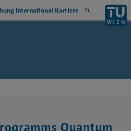
chung
International
Karriere
Suche
 Programms Quantum