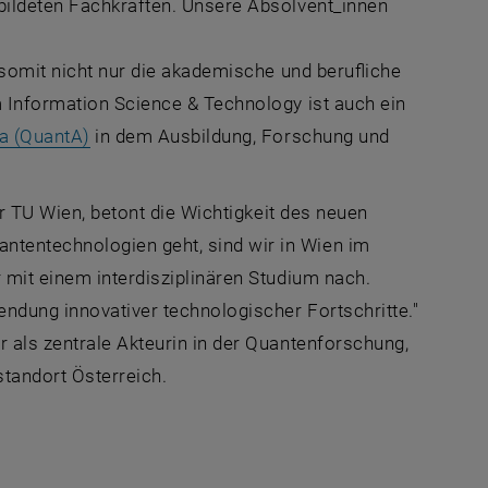
bildeten Fachkräften. Unsere Absolvent_innen
 somit nicht nur die akademische und berufliche
 Information Science & Technology
ist auch ein
, öffnet eine externe URL in einem neuen Fens
a
(QuantA)
in dem Ausbildung, Forschung und
r TU Wien, betont die Wichtigkeit des neuen
tentechnologien geht, sind wir in Wien im
 mit einem interdisziplinären Studium nach.
endung innovativer technologischer Fortschritte."
 als zentrale Akteurin in der Quantenforschung,
tandort Österreich.