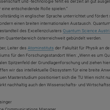
senschaft und -technologie fehlt es derzeit an gut ausge
 eine entscheidende Rolle spielen.“
ollständig in englischer Sprache unterrichtet und fördert
sondern einen breiten internationalen Austausch.
Quantum
estandteil des Excellenzclusters
Quantum Science Austri
 im Quantenbereich österreichweit gebündelt werden.
er, Leiter des
Atominstituts
der Fakultät für Physik an de
diums für den Forschungsstandort Wien: „Wenn es um Quan
alen Spitzenfeld der Grundlagenforschung und ziehen hier
fen wir das intellektuelle Ökosystem für eine breite Anw
en Masterstudium positioniert sich die TU Wien nicht nur
ärkt nachhaltig auch den Wissenschafts- und Wirtschaftss
singer
ce Communications Manager