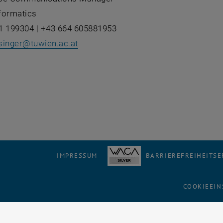
formatics
1 199304 | +43 664 605881953
singer
@
tuwien.ac.at
IMPRESSUM
BARRIEREFREIHEITS
COOKIEEIN