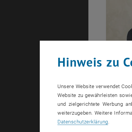
Hinweis zu C
Unsere Website verwendet Cookie
Website zu gewährleisten sowie
und zielgerichtete Werbung an
weiterzugeben. Weitere Informat
Datenschutzerklärung
.