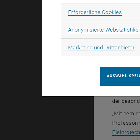
Erforde
Erforderliche Cookies
Ganz im Ze
Ausbildun
Anonymisierte Webstatistike
Wien reagi
Quanteninf
Ma
Marketing und Drittanbieter
Charakteris
Naturwisse
wissenschaf
AUSWAHL SPEI
Forscher_in
Zentrum st
der besond
„Mit dem ne
Professori
Elektrotec