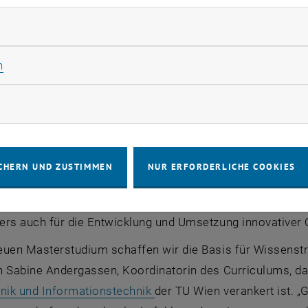
rliche Cookies zulassen
ichen des Jahres der Quantenwissenschaft und -technolo
gsschwerpunkt mit dem neuen
Master
studium „
Quantum I
Statistik Cookies zulassen
n
ert damit auf den wachsenden Bedarf an Forscher_innen, 
ormationswissenschaft und Quantentechnologie.
rketing Cookies zulassen
tisch für das
Master
studium – das erste seiner Art in Ös
nschaften und Ingenieurwissenschaften. Das Ziel des n
tliche als auch technologische Fragestellungen zu adress
CHERN UND ZUSTIMMEN
NUR ERFORDERLICHE COOKIES
nen, Entwickler_innen und Fachkräfte, die ein dynamisch
eht die Verknüpfung naturwissenschaftlicher und ingenie
ers auch für die Entwicklung und Umsetzung innovativer Q
uen Masterstudium schaffen wir die Basis für Wissenstra
n Sabine Andergassen, Koordinatorin des Curriculums, d
hnik und Informationstechnik
der TU Wien verankert ist. „