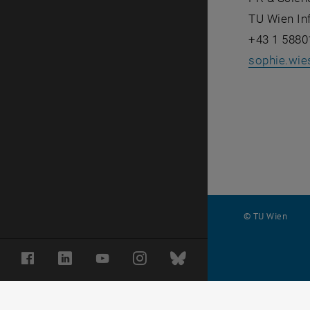
TU Wien
In
+43 1 5880
sophie.wie
© TU Wien
#
Facebook
LinkedIn
YouTube
Instagram
Bluesky
116210