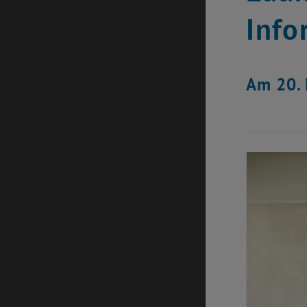
Info
Am 20. 