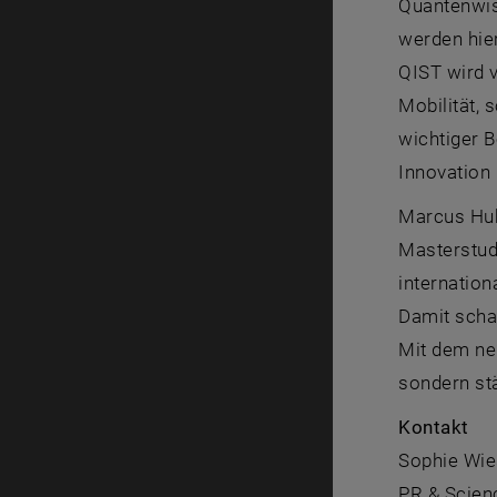
Quantenwis
werden hier
QIST wird v
Mobilität, 
wichtiger B
Innovation
Marcus Hub
Master
stu
internation
Damit schaf
Mit dem neu
sondern st
Kontakt
Sophie Wie
PR &
Scien