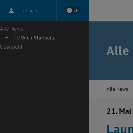
International
EN
TU Login
Karriere
Zur 1. Menü Ebene
Alle News
Zurück zur letzten Ebene:
TU Wien Startseite
Zurück: Subseiten von TU Wien Startseite auflisten
Alle
Übersicht
Alle News
21. Mai
Lau