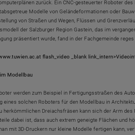
mputerplänen zurück. Ein CNC-gesteuerter Roboter des In
tabsgetreue Modelle von Geländeformationen oder Bauw
stellung von Straßen und Wegen, Flüssen und Grenzverläu
smodell der Salzburger Region Gastein, das im vergange
gung präsentiert wurde, fand in der Fachgemeinde reges 
: www.tuwien.ac.at flash_video _blank link_intern>Videoi
 im Modellbau
boter werden zum Beispiel in Fertigungsstraßen des Auto
 eines solchen Roboters für den Modellbau in Architektu
zu herkömmlichen Dreiachsfräsen kann sich der Arm des 
teile dabei ist, dass auch extrem geneigte Flächen und 
an mit 3D-Druckern nur kleine Modelle fertigen kann, ver