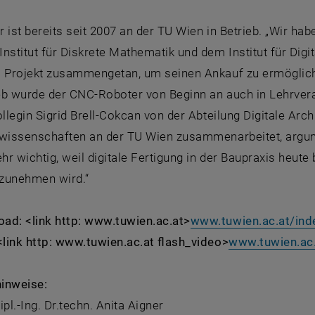
 ist bereits seit 2007 an der TU Wien in Betrieb. „Wir ha
nstitut für Diskrete Mathematik und dem Institut für Digita
s Projekt zusammengetan, um seinen Ankauf zu ermöglichen
eb wurde der CNC-Roboter von Beginn an auch in Lehrveran
ollegin Sigrid Brell-Cokcan von der Abteilung Digitale Archi
rwissenschaften an der TU Wien zusammenarbeitet, argum
ehr wichtig, weil digitale Fertigung in der Baupraxis heute 
zunehmen wird.“
ad: <link http: www.tuwien.ac.at>
www.tuwien.ac.at/ind
<link http: www.tuwien.ac.at flash_video>
www.tuwien.ac
inweise:
ipl.-Ing. Dr.techn. Anita Aigner