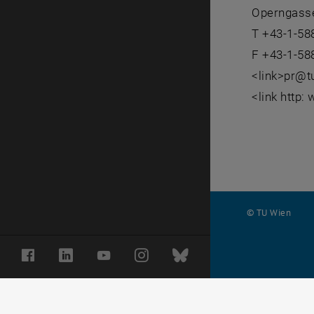
Operngasse
T +43-1-58
F +43-1-58
<link>pr@t
<link http:
© TU Wien
#
Facebook
LinkedIn
YouTube
Instagram
Bluesky
116210