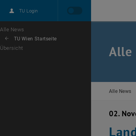
International
TU Login
Karriere
Zur 1. Menü Ebene
Alle News
Zurück zur letzten Ebene:
TU Wien Startseite
Zurück: Subseiten von TU Wien Startseite auflisten
Alle
Übersicht
Alle News
02. No
Land