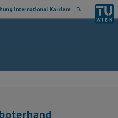
chung
International
Karriere
Suche
oboterhand