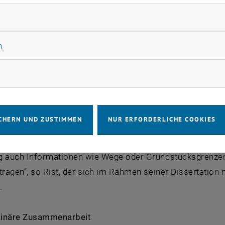
m Anfassen weiterhin wichtig
rliche Cookies zulassen
gen von Bauvorhaben im virtuellen Raum des Computers si
Statistik Cookies zulassen
n
ch nach wie vor eine große Bedeutung im Alltag von Arch
den Arbeitsmodelle, die als Hilfswerkzeug beim archite
rketing Cookies zulassen
onsmodelle, bei denen es um Kommunikation mit der Bauhe
ngsvorhaben eingebundenen Spezialistinnen und Spezialis
cklung von Landschaftsmodellen betrifft, hebt Florian Ri
CHERN UND ZUSTIMMEN
NUR ERFORDERLICHE COOKIES
nd Modellbau des Instituts für Kunst und Gestaltung, die 
 derzeit im digitalen Modellbau meist völlig vernachlässi
g auch Informationen wie Wege oder Grundstücksgrenzen
tragen“, so Rist, der sich im Rahmen seiner Dissertatio
.
plinäre Zusammenarbeit