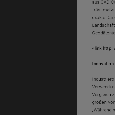
aus CAD-Co
fräst maßs
exakte Dar
Landschaft
Geodätenta
<link http
Innovation
Industriero
Verwendung
Vergleich 
großen Vor
„Während m