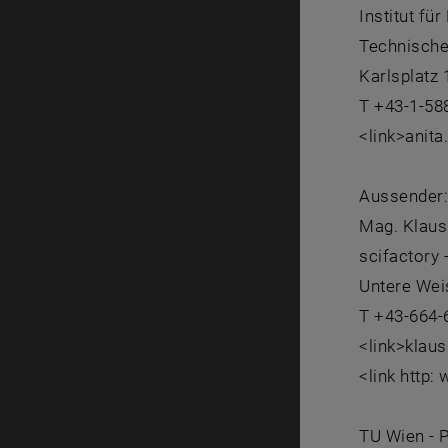
Institut fü
Technische
Karlsplatz 
T +43-1-58
<link>anita
Aussender
Mag. Klau
scifactory
Untere Wei
T +43-664-
<link>klau
<link http:
TU Wien - 