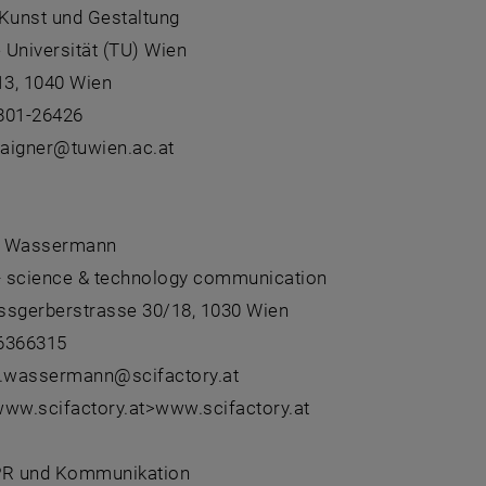
r Kunst und Gestaltung
 Universität (TU) Wien
13, 1040 Wien
801-26426
.aigner@tuwien.ac.at
:
s Wassermann
 - science & technology communication
ssgerberstrasse 30/18, 1030 Wien
6366315
s.wassermann@scifactory.at
 www.scifactory.at>www.scifactory.at
PR und Kommunikation