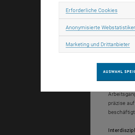
Modelle zu
Erforde
Erforderliche Cookies
Darstellun
Anonymisierte Webstatistike
haben jedo
unterschei
Ma
Marketing und Drittanbieter
Präsentati
einem Planu
Weiterentwi
AUSWAHL SPEI
Gestalten u
hervor, die
Arbeitsgan
präzise auf
beschäftigt
Interdiszi