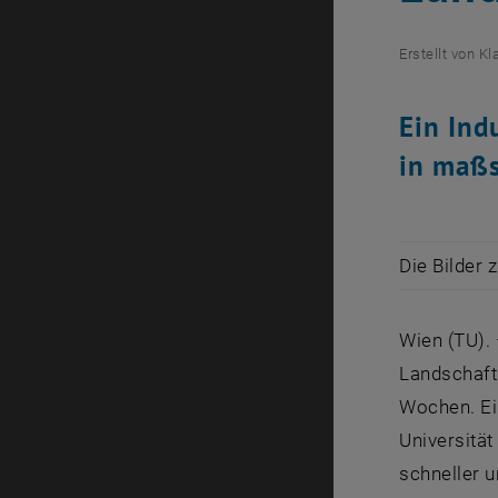
Erstellt von
Kl
Ein Ind
in maßs
Die Bilder 
Wien (TU).
Landschafts
Wochen. Ei
Universität
schneller 