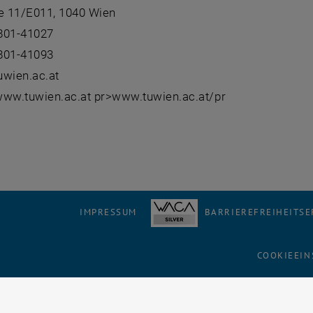
 11/E011, 1040 Wien
801-41027
801-41093
uwien.ac.at
 www.tuwien.ac.at pr>www.tuwien.ac.at/pr
IMPRESSUM
BARRIEREFREIHEITS
COOKIEEIN