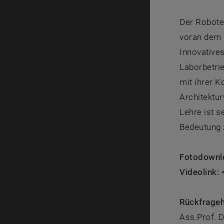
Der Roboter
voran dem I
Innovative
Laborbetri
mit ihrer K
Architektu
Lehre ist s
Bedeutung 
Fotodownlo
Videolink: 
Rückfrageh
Ass.Prof. D