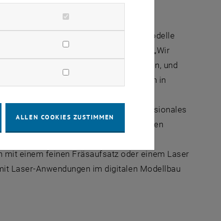
nd heute weit entwickelt. Physische Modelle
itekten, Raum- und Landschaftsplanern. „Wir
ktonischen Entwerfen zum Einsatz kommen, und
rrschaft, mit der Bevölkerung und allen in
ten geht“, erklärt Aigner. Was die
st, Assistent an der Abteilung Dreidimensionales
ALLEN COOKIES ZUSTIMMEN
Möglichkeit der Darstellung von Strukturen
gt werden. „Wir können in einem zweiten
 mit einem feinen Fräsaufsatz oder einem Laser
n mit Laser-Anwendungen im digitalen Modellbau