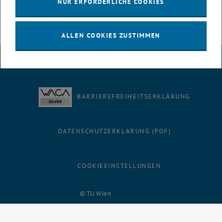
NUR ERFORDERLICHE COOKIES
ALLEN COOKIES ZUSTIMMEN
IMPRESSUM
BARRIEREFREIHEITSERKLÄRUNG
DATENSCHUTZERKLÄRUNG (PDF)
COOKIEEINSTELLUNGEN
Facebook
LinkedIn
YouTube
Instagram
Bluesky
© TU Wien
# 116210