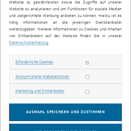
Website zu gewährleisten sowie die Zugriffe auf unserer
Auch 2014 steht die zweite Juliwoche wieder ganz im Zeichen der
Website zu analysieren und um Funktionen für soziale Medien
KinderuniTechnik.
und zielgerichtete Werbung anbieten zu können. Hierzu ist es
60 Lehrveranstaltungen bieten interessierten Kindern einen Einblick
nötig Informationen an die jeweiligen Dienstanbieter
in die Aktivitäten und Forschungsgebiete aller Fakultäten der TU
weiterzugeben. Weitere Informationen zu Cookies und Inhalten
Wien.
von Drittanbietern auf der Website finden Sie in unserer
Insgesamt werden 3.477 Studienplätze in 18 Vorlesungen, 21
Datenschutzerklärung
.
Seminaren und 26 Workshops angeboten. Wenige Restplätze sind
noch verfügbar.
Erforderliche Cookies zulassen
Erforderliche Cookies
2014 ist der Standort der KinderuniTechnik erstmals am
Getreidemarkt 9, 1060 Wien.
Statistik Cookies zulassen
Anonymisierte Webstatistiken
Infopoints für Studierende und Lehrende befinden sich im ersten
Hof, hier ist auch der Treffpunkt für die meisten
Marketing Cookies zulassen
Marketing und Drittanbieter
Lehrveranstaltungen. Wer noch kurzfristig auf Platzsuche ist, meldet
sich direkt am Infopoint.
AUSWAHL SPEICHERN UND ZUSTIMMEN
Das komplette Programm finden Sie online unter <link http:
www.kinderuni-anmeldung.at _blank>
www.kinderuni-anmeldung.at