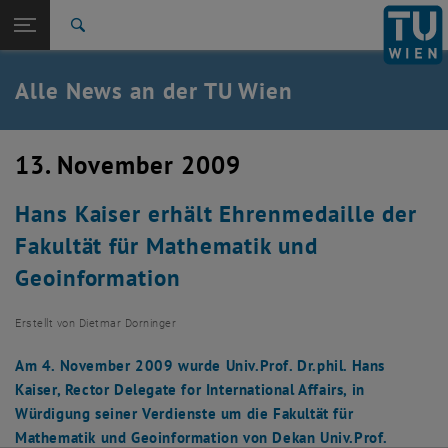
Studium
Seitennavigation öffnen
TU Login
Forschung
Suche
International
Quicklinks
Alle News an der TU Wien
Quicklinks-Menü umschalten
Karriere
Zur 1. Menü Ebene
Alle News
13. November 2009
Zurück zur letzten Ebene:
TU Wien Startseite
Zurück: Subseiten von TU Wien Startseite auflisten
Hans Kaiser erhält Ehrenmedaille der
Übersicht
Fakultät für Mathematik und
Geoinformation
Erstellt von
Dietmar Dorninger
Am 4. November 2009 wurde Univ.Prof. Dr.phil. Hans
Kaiser, Rector Delegate for International Affairs, in
Würdigung seiner Verdienste um die Fakultät für
Mathematik und Geoinformation von Dekan Univ.Prof.