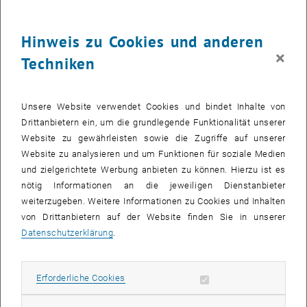
Dr.phil. Dietmar Dorninger die Ehrenmedaille der Fakultät
verliehen.
Hinweis zu Cookies und anderen
×
Techniken
Unsere Website verwendet Cookies und bindet Inhalte von
Drittanbietern ein, um die grundlegende Funktionalität unserer
Website zu gewährleisten sowie die Zugriffe auf unserer
Website zu analysieren und um Funktionen für soziale Medien
und zielgerichtete Werbung anbieten zu können. Hierzu ist es
nötig Informationen an die jeweiligen Dienstanbieter
weiterzugeben. Weitere Informationen zu Cookies und Inhalten
von Drittanbietern auf der Website finden Sie in unserer
Datenschutzerklärung
.
Bild v
Erforderliche Cookies zulassen
Erforderliche Cookies
1 
1/2 Bilder
Hans Kaiser mit der Ehrenmedaille der Fakultät für
Mathematik und Geoinformation