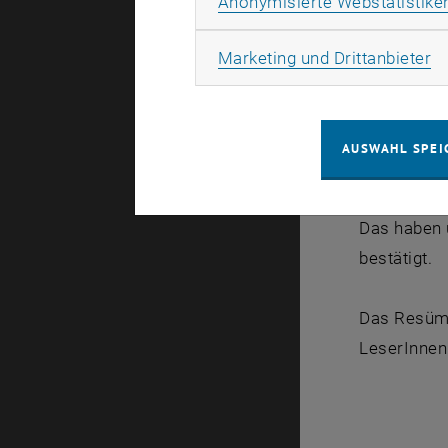
Anonymisierte Webstatistike
Natürlich s
Ma
Marketing und Drittanbieter
von "<link 
www.uniforc
uniforce is
AUSWAHL SPEI
Studierende
unseriös.
Das haben u
bestätigt.
Das Resüme
LeserInnen 