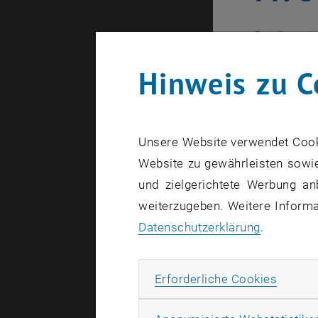
Erstellt von
We
Hinweis zu C
Für ein
Novembe
Uni". B
Unsere Website verwendet Cookie
seriöse
Website zu gewährleisten sowie
und zielgerichtete Werbung an
weiterzugeben. Weitere Informat
Die Bilder 
Datenschutzerklärung
.
Der provoka
Erforde
Erforderliche Cookies
vermittelt
gestellt.