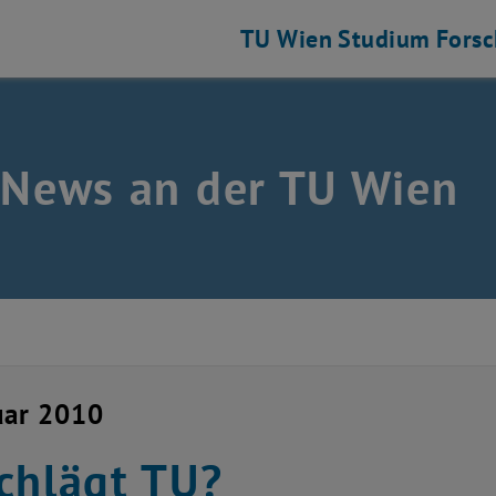
TU Wien
Studium
Fors
 News an der TU Wien
uar 2010
chlägt TU?