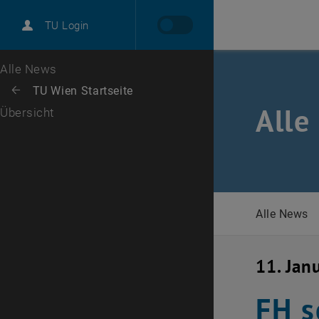
International
TU Login
Karriere
Zur 1. Menü Ebene
Alle News
Zurück zur letzten Ebene:
TU Wien Startseite
Zurück: Subseiten von TU Wien Startseite auflisten
Alle
Übersicht
Alle News
11. Jan
FH s