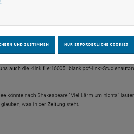
Statistik Cookies zulassen
n
ind wir der Sache auf den Grund gegangen. Beauftragt wur
rketing Cookies zulassen
http: www.ivm.at _blank link_extern>IVM Technical Consul
e.at _blank link_extern>uniforce Junior Enterprise Vienn
t Rektor Skalicky). Betrachtet man die Stichprobe, insbes
CHERN UND ZUSTIMMEN
NUR ERFORDERLICHE COOKIES
n und -AbsolventInnen, und die Methode (Online-Befragun
ns auch die <link file:16005 _blank pdf-link>Studienaut
e könnte nach Shakespeare "Viel Lärm um nichts" lauten, 
glauben, was in der Zeitung steht.