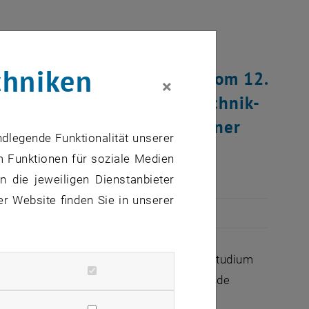
chniken
 Tageszeitung "Die Presse" vom 12.
×
"Fachhochschule schlägt Technik-
ngsente als das Ergebnis einer
ndlegende Funktionalität unserer
m Funktionen für soziale Medien
 die jeweiligen Dienstanbieter
er Website finden Sie in unserer
sse-Artikel von Erich Witzmann: "Das FH-Studium
ss wurde das TU-AbsolventInnen in Abrede