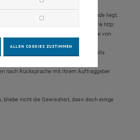
de die Umfrage, die dem Artikel zu Grunde liegt,
tants Wien GmbH", durchgeführt von "<link http:
a" (Pikanterie am Rande: einer der Beiräte von
ondere die geringen Fallzahlen von TU-
ALLEN COOKIES ZUSTIMMEN
g), sind die Schlussfolgerungen jedenfalls
oren nach Rücksprache mit ihrem Auftraggeber
bliebe nicht die Gewissheit, dass doch einige