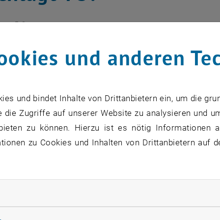
rner F. Sommer
ookies und anderen Te
igen Missmut sorgte ein Artikel in der
r vergangenen Jahres. Er titelte mit 
ei näherer Betrachtung eher eine Zeitu
s und bindet Inhalte von Drittanbietern ein, um die gru
n Umfrage.
 die Zugriffe auf unserer Website zu analysieren und u
bieten zu können. Hierzu ist es nötig Informationen an
ionen zu Cookies und Inhalten von Drittanbietern auf d
zu diesem Eintrag sind erst nach Login sichtbar.
nte Untertitel im <link file:16004 _blank link_intern>Pre
rliche Cookies zulassen
 Führungsverhalten und eigene Meinung". Im Umkehrschlu