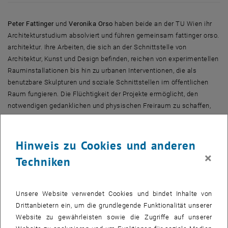
Peter Fattinger
und
Veronika Orso
haben beide an der TU Wien ihr
Architekturstudium absolviert und führen gemeinsam fattinger orso.
architektur. Ihre Arbeiten, die sich an der Schnittstelle von
Architektur, Kunst und Design befinden, reichen von experimentellen
Rauminstallationen bis hin zu urbanen Interventionen, die als
benutzbare Skulpturen und soziale Schnittstellen im öffentlichen
Raum fungieren. Die Flüchtigkeit der Projekte ermöglicht, den
notwendigen gedanklichen und physischen Freiraum zu schaffen,
um neue räumliche Ideen und Ansätze zuzulassen und
auszuprobieren.
Hinweis zu Cookies und anderen
design.build studio an der TU Wien
×
Techniken
Mit dem design.build studio, das Peter Fattinger im Jahr 2000 an der
TU Wien gründete, stellt die Architekturlehre einen weiteren
Tätigkeitsschwerpunkt für ihn dar. Im Rahmen des design.build
Unsere Website verwendet Cookies und bindet Inhalte von
studio haben Studierende die Möglichkeit, Architekturprojekte von
Drittanbietern ein, um die grundlegende Funktionalität unserer
der ersten Skizze bis zur eigenhändigen baulichen Realisierung
Website zu gewährleisten sowie die Zugriffe auf unserer
durchzuführen. Die Studierenden arbeiten dabei kollaborativ, als