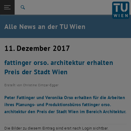
Studium
Seitennavigation öffnen
TU Login
Forschung
Suche
International
Quicklinks
Alle News an der TU Wien
Quicklinks-Menü umschalten
Karriere
Zur 1. Menü Ebene
Alle News
11. Dezember 2017
Zurück zur letzten Ebene:
TU Wien Startseite
Zurück: Subseiten von TU Wien Startseite auflisten
fattinger orso. architektur erhalten
Übersicht
Preis der Stadt Wien
Erstellt von
Christine Cimzar-Egger
Peter Fattinger und Veronika Orso erhalten für die Arbeiten
ihres Planungs- und Produktionsbüros fattinger orso.
architektur den Preis der Stadt Wien im Bereich Architektur.
Die Bilder zu diesem Eintrag sind erst nach Login sichtbar.