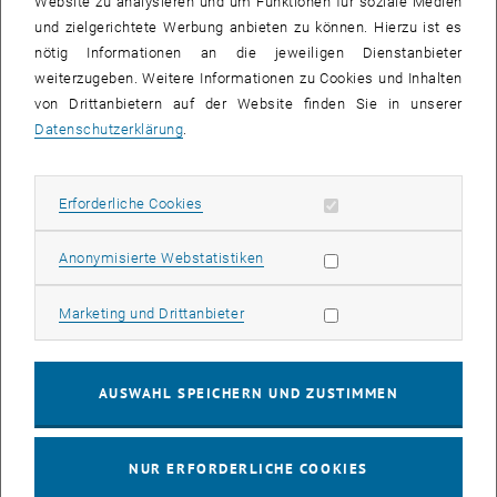
Website zu analysieren und um Funktionen für soziale Medien
großes Team, lernen mit kleinen Budgets, engen Zeitplänen und
und zielgerichtete Werbung anbieten zu können. Hierzu ist es
unerwarteten Problemen umzugehen. Sie werden dabei auch mit
nötig Informationen an die jeweiligen Dienstanbieter
dem Reibungswiderstand konfrontiert, der in der Regel auftritt, wenn
weiterzugeben. Weitere Informationen zu Cookies und Inhalten
man Pläne in die gebaute Wirklichkeit übersetzt.
von Drittanbietern auf der Website finden Sie in unserer
Datenschutzerklärung
.
Das Ziel von Design-Build-Projekten ist dabei aber nicht auf das
Bauen reduziert. Es geht vielmehr auch darum, den beteiligten
Studierenden die Möglichkeit zu geben, die unmittelbaren
Erforderliche Cookies zulassen
Erforderliche Cookies
Auswirkungen ihres Denkens, Kommunizierens und Handelns in
einem breiteren Kontext zu erleben und zu verstehen. Darüber
Statistik Cookies zulassen
Anonymisierte Webstatistiken
hinaus wird durch das gebaute Resultat auch ein sozialer Mehrwert
generiert.
Marketing Cookies zulassen
Marketing und Drittanbieter
Das Spektrum der in den letzten 17 Jahren durch das design.build
studio der TU Wien realisierten Projekte reicht von begeh- und
AUSWAHL SPEICHERN UND ZUSTIMMEN
benutzbaren temporären Installationen im öffentlichen, urbanen
Raum bis hin zu permanenten Bildungs- und
Gemeinschaftseinrichtungen in Österreich, Südafrika und
NUR ERFORDERLICHE COOKIES
Indonesien.