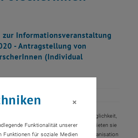
 zur Informationsveranstaltung
020 - Antragstellung von
scherInnen (Individual
chniken
×
fnen den Instituten der TU Wien die Möglichkeit,
ndlegende Funktionalität unserer
schungsprojekt zu gewinnen. Zugleich bieten sie
m Funktionen für soziale Medien
ngsprojekt an eine ausländische Gastorganisation