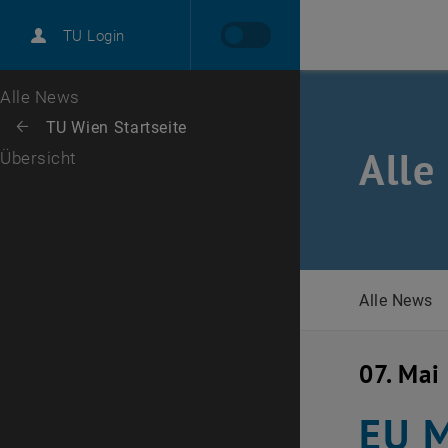
International
TU Login
Karriere
Zur 1. Menü Ebene
Alle News
Zurück zur letzten Ebene:
TU Wien Startseite
Zurück: Subseiten von TU Wien Startseite auflisten
Alle
Übersicht
Alle News
07. Mai
EU M