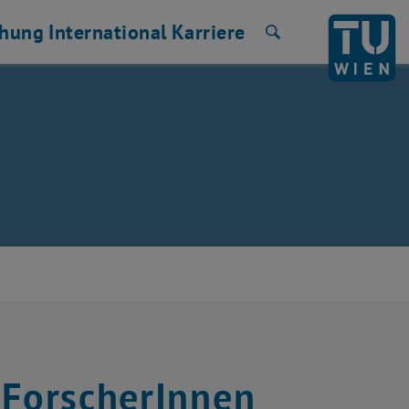
chung
International
Karriere
Suche
 ForscherInnen